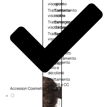
viso giorno
occhi
Trattamento
Trattamento
viso notte
labbra
Trattamento
Detergenti
viso 24 ore
trattanti
Trattamento
Scrub
viso antietà
Maschere
Trattamento
Sieri
viso
Cofanetti
idratante
trattamento
Trattamento
viso
collo e
décolleté
Trattamento
viso BB e CC
Accessori Cosmetica
cream