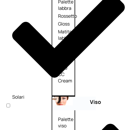
Palette
labbra
Rossetto
Gloss
Matita
labbra
Rimpolpante
Balsamo
labbra
BB e
CC
Cream
Solari
Viso
Palette
viso