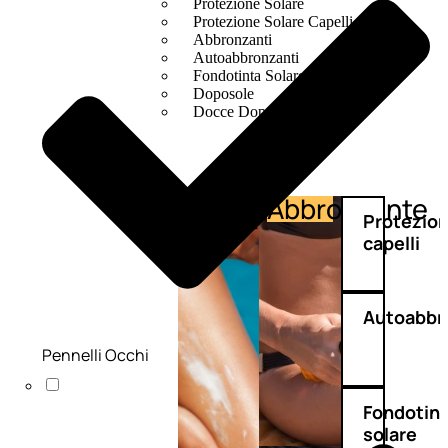
Protezione Solare
Protezione Solare Capelli
Abbronzanti
Autoabbronzanti
Fondotinta Solare
Doposole
Docce Doposole
Abbronzante
Protezione
Protezio
capelli
Autoabbr
Pennelli Occhi
Fondotin
solare