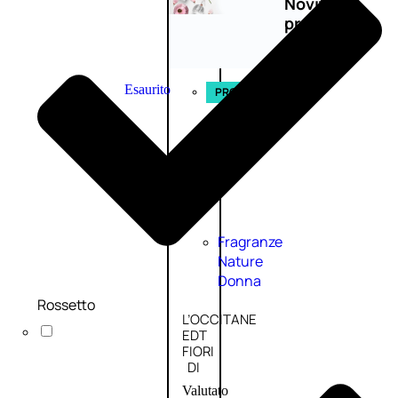
Novità
profumi
nature
Esaurito
PROMO
Fragranze
Nature
Donna
Rossetto
L’OCCITANE
EDT
FIORI
DI
Valutato