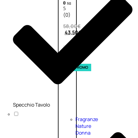
0
su
5
(0)
58,00
€
43,50
€
ESAURITO
Esaurito
PROMO
Specchio Tavolo
Fragranze
Nature
Donna