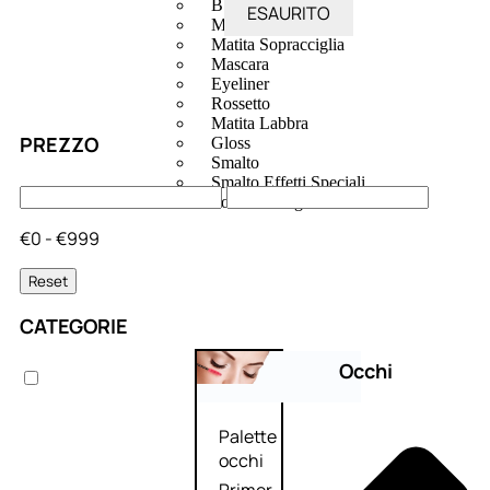
Bb E Cc Cream
ESAURITO
Matita Occhi
Matita Sopracciglia
Mascara
Eyeliner
Rossetto
Matita Labbra
PREZZO
Gloss
Smalto
Smalto Effetti Speciali
Solventi Unghie
€0 - €999
Reset
CATEGORIE
Occhi
Palette
occhi