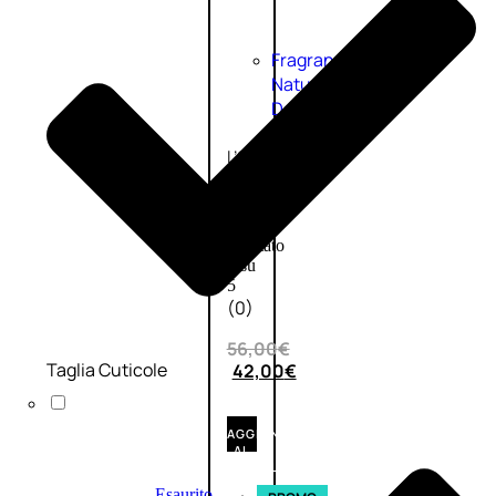
Fragranze
Nature
Donna
L’OCCITANE
EDT
VERBENA
1
Valutato
0
su
5
(0)
56,00
€
Taglia Cuticole
42,00
€
AGGIUNGI
AL
CARRELLO
Esaurito