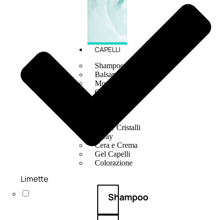
CAPELLI
Shampoo
Balsamo
Mousse
Olii Capelli
Maschere
Lozioni
Fiale
Sieri e Cristalli
Spray
Cera e Crema
Gel Capelli
Colorazione
Limette
Shampoo