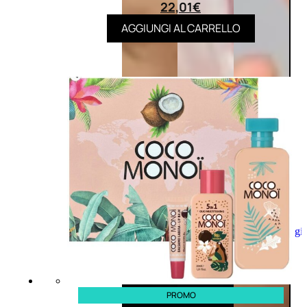
22,01
€
AGGIUNGI AL CARRELLO
Aggiungi
al
carrello
PROMO