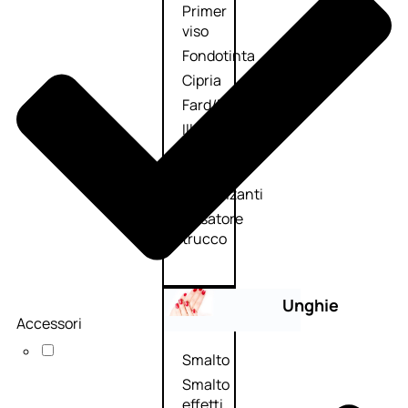
Primer
viso
Fondotinta
Cipria
Fard/Blush
Illuminante
viso
Terre
abbronzanti
Fissatore
trucco
Unghie
Accessori
Smalto
Smalto
effetti