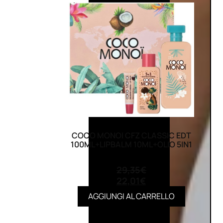
COCO MONOI CFZ CLASSIC EDT
100ML+LIPBALM 10ML+OLIO 5IN1
(0)
29,35
€
22,01
€
AGGIUNGI AL CARRELLO