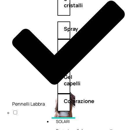
cristalli
Spray
Cera
e
crema
Gel
capelli
Colorazione
Pennelli Labbra
SOLARI