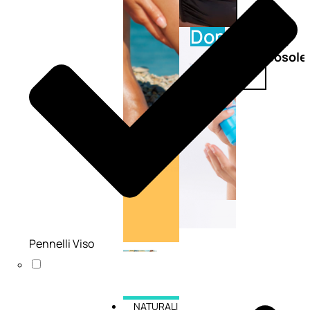
Doposole
Docce
doposole
Pennelli Viso
NATURALI