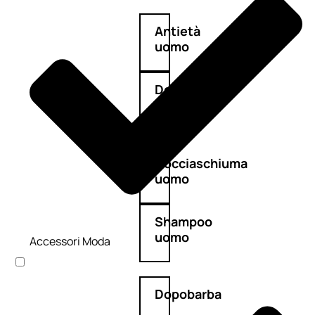
Antietà
uomo
Detergente
viso
uomo
Docciaschiuma
uomo
Shampoo
uomo
Accessori Moda
Dopobarba