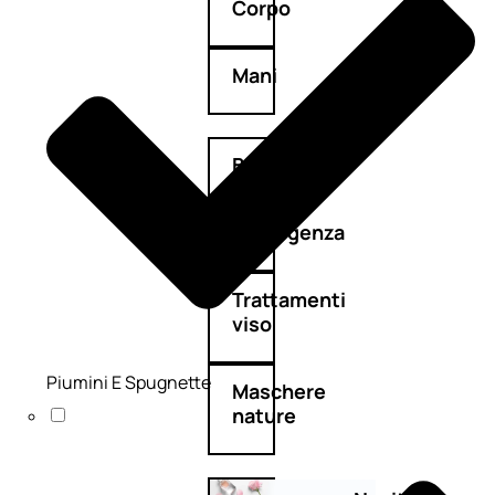
Corpo
Mani
Bagno
Detergenza
Trattamenti
viso
Piumini E Spugnette
Maschere
nature