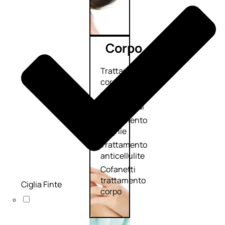
Corpo
Trattamento
corpo
Trattamento
mani e piedi
Trattamento
unghie
Trattamento
anticellulite
Cofanetti
trattamento
Ciglia Finte
corpo