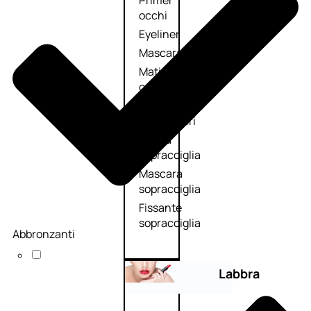
Primer
occhi
Eyeliner
Mascara
Matita
occhi
Antiocchiaie
e correttori
Matita
sopracciglia
Mascara
sopracciglia
Fissante
sopracciglia
Abbronzanti
Labbra