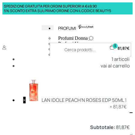
SPEDIZIONE GRATUITA PER ORDINI SUPERIORI A €49,90
5% SCONTO EXTRA SUL PRIMO ORDINE CON IL CODICE BEAUTY5
PROFUMI
Profumi Donna
Profumi Uomo
1
81,87
€
Deodoranti Donna
Deodoranti Uomo
1
articoli
Corpo Donna
vai al carrello
Corpo Uomo
Profumi Capelli
Creme Mani
Bagnodoccia Donna Profumi
Bagnodoccia Uomo Profumi
×
LAN IDOLE PEACH'N ROSES EDP 50ML
1
×
81,87
€
Deo
Donna
Uomo
Subtotale:
81,87
€