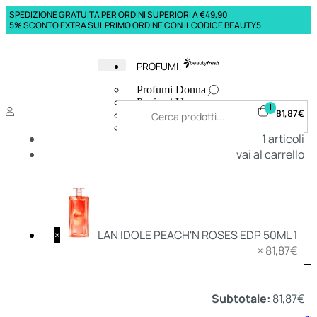
SPEDIZIONE GRATUITA PER ORDINI SUPERIORI A €49,90
5% SCONTO EXTRA SUL PRIMO ORDINE CON IL CODICE BEAUTY5
PROFUMI
Profumi Donna
Profumi Uomo
1
81,87
€
Deodoranti Donna
Deodoranti Uomo
1
articoli
Corpo Donna
vai al carrello
Corpo Uomo
Profumi Capelli
Creme Mani
Bagnodoccia Donna Profumi
Bagnodoccia Uomo Profumi
×
LAN IDOLE PEACH'N ROSES EDP 50ML
1
×
81,87
€
Deo
Donna
Uomo
Subtotale:
81,87
€