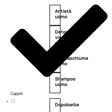
Antietà
uomo
Detergente
viso
uomo
Docciaschiuma
uomo
Shampoo
uomo
Capelli
Dopobarba