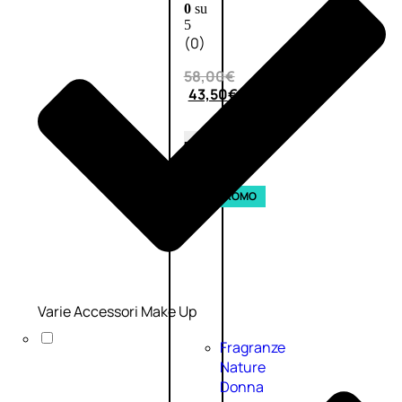
0
su
5
(0)
58,00
€
43,50
€
ESAURITO
Esaurito
PROMO
Varie Accessori Make Up
Fragranze
Nature
Donna