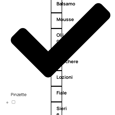
Balsamo
Mousse
Olii
capelli
Maschere
Lozioni
Fiale
Pinzette
Sieri
e