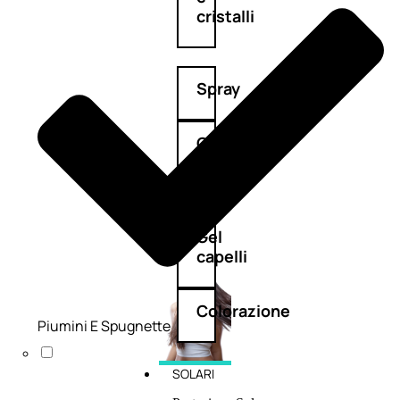
cristalli
Spray
Cera
e
crema
Gel
capelli
Colorazione
Piumini E Spugnette
SOLARI