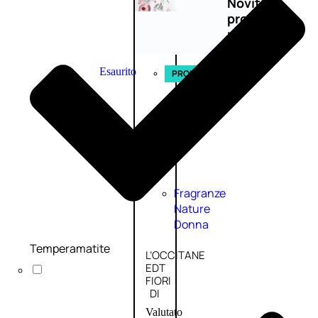
Novità
profumi
nature
Esaurito
PROMO
Fragranze
Nature
Donna
Temperamatite
L’OCCITANE
EDT
FIORI
DI
Valutato