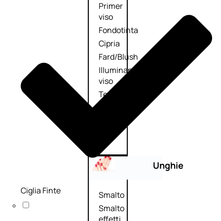
Primer
viso
Fondotinta
Cipria
Fard/Blush
Illuminante
viso
Terre
abbronzanti
Fissatore
trucco
Unghie
Ciglia Finte
Smalto
Smalto
effetti