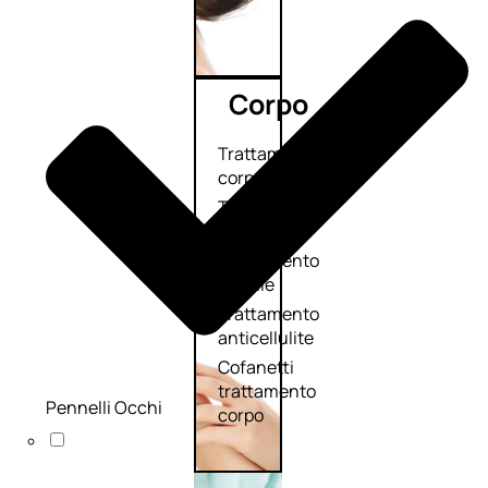
Corpo
Trattamento
corpo
Trattamento
mani e piedi
Trattamento
unghie
Trattamento
anticellulite
Cofanetti
trattamento
Pennelli Occhi
corpo