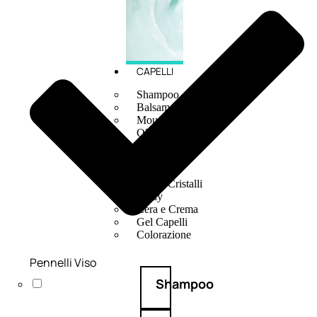
CAPELLI
Shampoo
Balsamo
Mousse
Olii Capelli
Maschere
Lozioni
Fiale
Sieri e Cristalli
Spray
Cera e Crema
Gel Capelli
Colorazione
Pennelli Viso
Shampoo