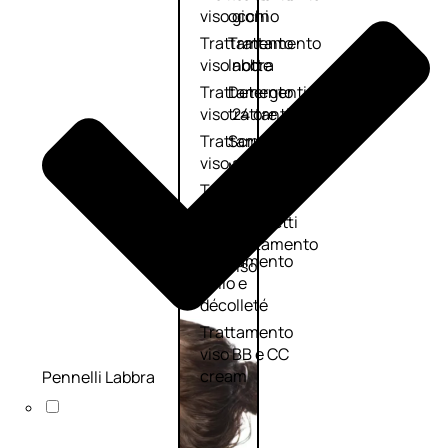
viso giorno
occhi
Trattamento
Trattamento
viso notte
labbra
Trattamento
Detergenti
viso 24 ore
trattanti
Trattamento
Scrub
viso antietà
Maschere
Trattamento
Sieri
viso
Cofanetti
idratante
trattamento
Trattamento
viso
collo e
décolleté
Trattamento
viso BB e CC
cream
Pennelli Labbra