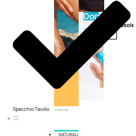
Doposole
Docce
doposole
Specchio Tavolo
NATURALI