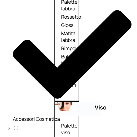
Palette
labbra
Rossetto
Gloss
Matita
labbra
Rimpolpante
Balsamo
labbra
BB e
CC
Cream
Viso
Accessori Cosmetica
Palette
viso