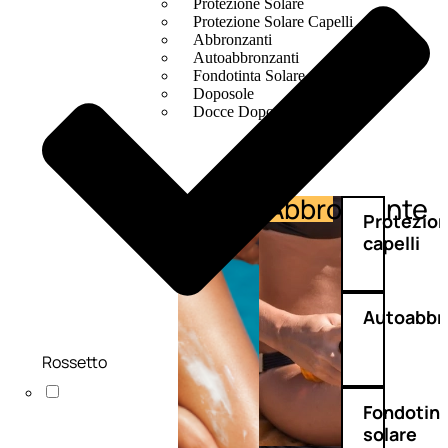
Protezione Solare
Protezione Solare Capelli
Abbronzanti
Autoabbronzanti
Fondotinta Solare
Doposole
Docce Doposole
Abbronzante
Protezione
Protezio
capelli
Autoabbr
Rossetto
Fondotin
solare