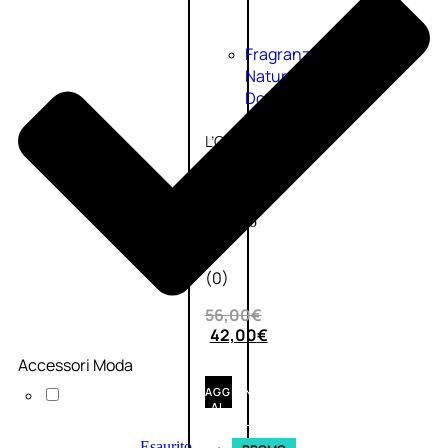
Fragranze
Nature
Donna
L’OCCITANE
EDT
VERBENA
1
Valutato
0
su
5
(0)
56,00
€
42,00
€
Accessori Moda
AGGIUNGI
AL
CARRELLO
Esaurito