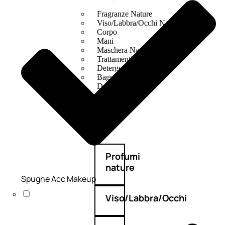
Fragranze Nature
Viso/Labbra/Occhi Nature
Corpo
Mani
Maschera Nature
Trattamenti Viso
Detergenza
Bagno Nature
Deodoranti
Profumi
nature
Spugne Acc Makeup
Viso/Labbra/Occhi