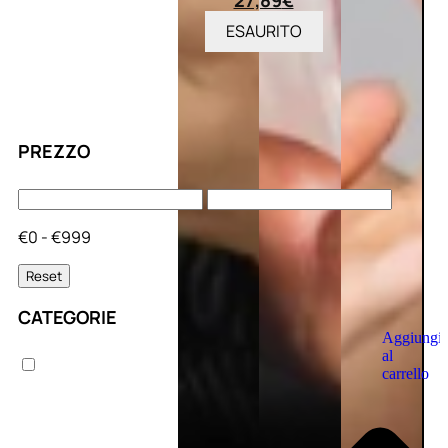
27,89
€
ESAURITO
PREZZO
€0 - €999
Reset
CATEGORIE
Aggiungi
al
carrello