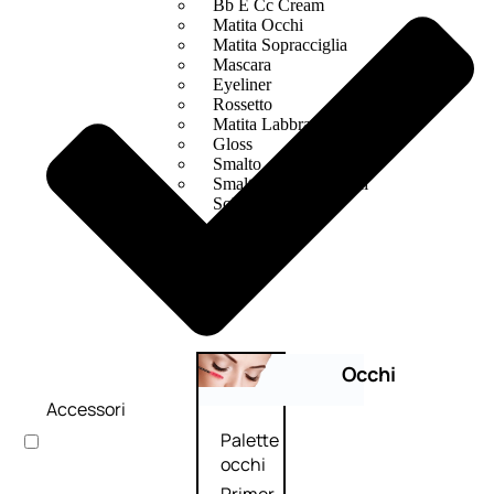
Bb E Cc Cream
Matita Occhi
Matita Sopracciglia
Mascara
Eyeliner
Rossetto
Matita Labbra
Gloss
Smalto
Smalto Effetti Speciali
Solventi Unghie
Occhi
Accessori
Palette
occhi