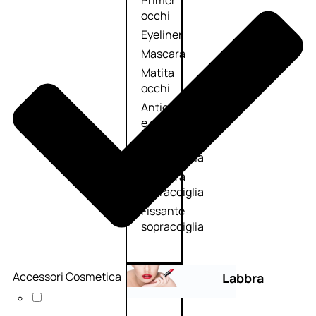
Primer
occhi
Eyeliner
Mascara
Matita
occhi
Antiocchiaie
e correttori
Matita
sopracciglia
Mascara
sopracciglia
Fissante
sopracciglia
Accessori Cosmetica
Labbra