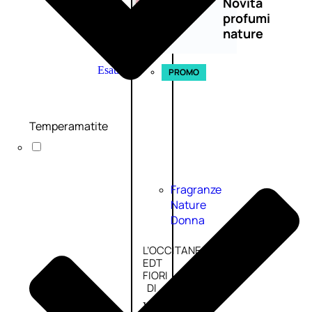
Novità
profumi
nature
Esaurito
PROMO
Temperamatite
Fragranze
Nature
Donna
L’OCCITANE
EDT
FIORI
DI
Valutato