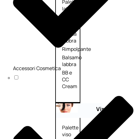
Palette
labbra
Rossetto
Gloss
Matita
labbra
Rimpolpante
Balsamo
labbra
Accessori Cosmetica
BB e
CC
Cream
Viso
Palette
viso