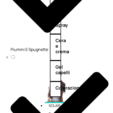
cristalli
Spray
Cera
e
Piumini E Spugnette
crema
Gel
capelli
Colorazione
SOLARI