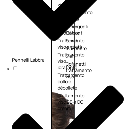
viso giorno
occhi
Trattamento
Trattamento
viso notte
labbra
Trattamento
Detergenti
viso 24 ore
trattanti
Trattamento
Scrub
viso antietà
Maschere
Trattamento
Sieri
Pennelli Labbra
viso
Cofanetti
idratante
trattamento
Trattamento
viso
collo e
décolleté
Trattamento
viso BB e CC
cream