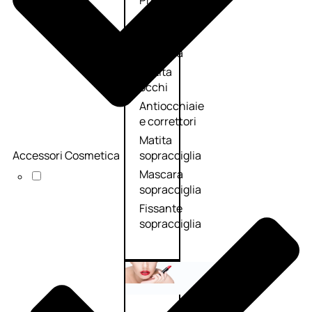
Primer
occhi
Eyeliner
Mascara
Matita
occhi
Antiocchiaie
e correttori
Matita
Accessori Cosmetica
sopracciglia
Mascara
sopracciglia
Fissante
sopracciglia
Labbra