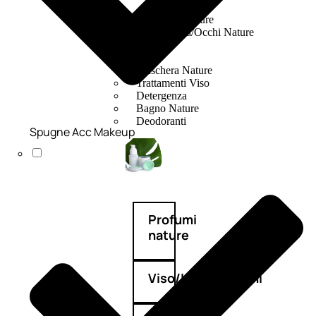
Fragranze Nature
Viso/Labbra/Occhi Nature
Corpo
Mani
Maschera Nature
Trattamenti Viso
Detergenza
Bagno Nature
Deodoranti
Spugne Acc Makeup
Profumi
nature
Viso/Labbra/Occhi