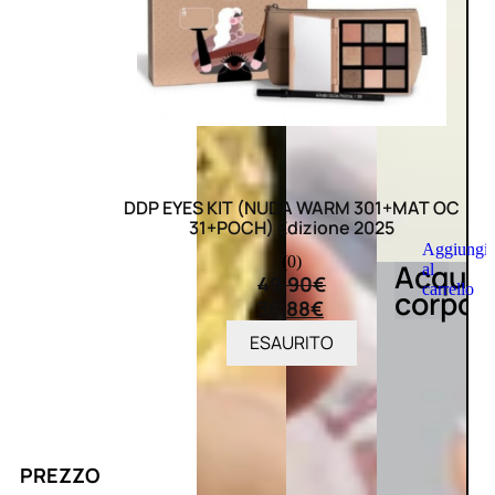
DDP EYES KIT (NUDA WARM 301+MAT OC
31+POCH) Edizione 2025
Aggiungi
(0)
Acqua
al
49,90
€
carrello
corpo
36,88
€
ESAURITO
PREZZO