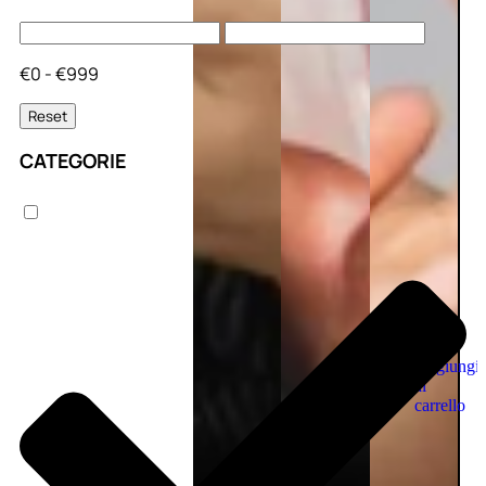
€0 - €999
Reset
CATEGORIE
Aggiungi
al
carrello