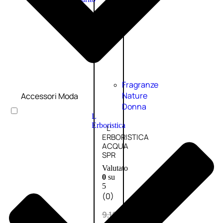
PROMO
Fragranze
Nature
Accessori Moda
Donna
L
Erboristica
L’
ERBORISTICA
ACQUA
SPR
Valutato
0
su
5
(0)
9,10
€