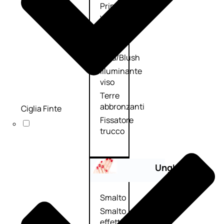
Primer
viso
Fondotinta
Cipria
Fard/Blush
Illuminante
viso
Terre
abbronzanti
Ciglia Finte
Fissatore
trucco
Unghie
Smalto
Smalto
effetti