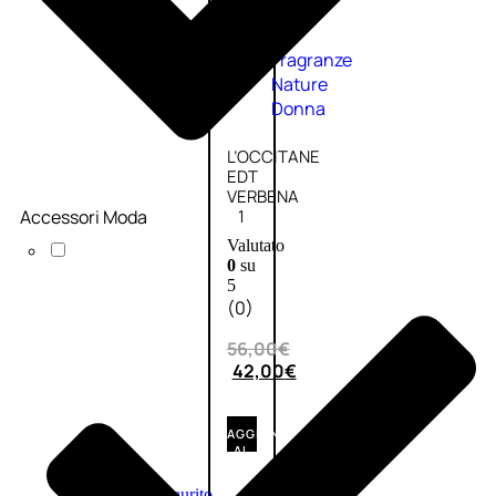
Fragranze
Nature
Donna
L’OCCITANE
EDT
VERBENA
Accessori Moda
1
Valutato
0
su
5
(0)
56,00
€
42,00
€
AGGIUNGI
AL
CARRELLO
Esaurito