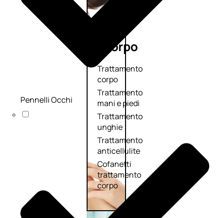
Corpo
Trattamento
corpo
Trattamento
Pennelli Occhi
mani e piedi
Trattamento
unghie
Trattamento
anticellulite
Cofanetti
trattamento
corpo