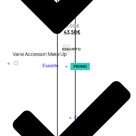
0
su
5
(0)
58,00
€
43,50
€
ESAURITO
Varie Accessori Make Up
Esaurito
PROMO
Fragranze
Nature
Donna