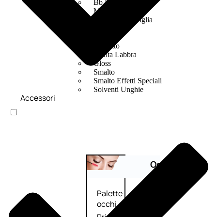
Bb E Cc Cream
Matita Occhi
Matita Sopracciglia
Mascara
Eyeliner
Rossetto
Matita Labbra
Gloss
Smalto
Smalto Effetti Speciali
Solventi Unghie
Accessori
Occhi
Palette
occhi