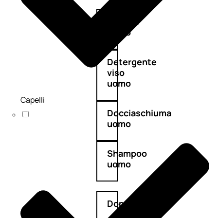
Antietà
uomo
Detergente
viso
uomo
Capelli
Docciaschiuma
uomo
Shampoo
uomo
Dopobarba