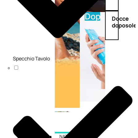
Doposole
Docce
doposole
Specchio Tavolo
NATURALI