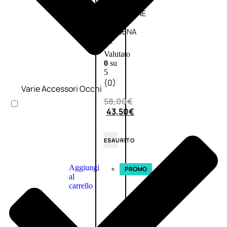
L’OCCITANE
EDT
VERBENA
E
Valutato
0
su
5
(0)
Varie Accessori Occhi
58,00
€
43,50
€
ESAURITO
Aggiungi
PROMO
al
carrello