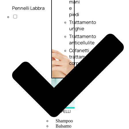
mani
Pennelli Labbra
e
piedi
Trattamento
unghie
Trattamento
anticellulite
Cofanetti
trattamento
corpo
CAPELLI
Shampoo
Balsamo