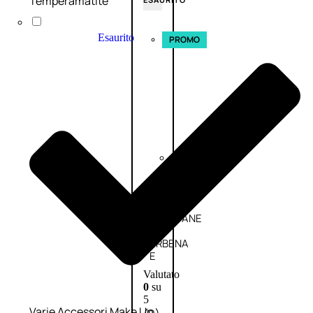
Temperamatite
Esaurito
PROMO
Fragranze
Nature
Donna
L’OCCITANE
EDT
VERBENA
E
Valutato
0
su
5
Varie Accessori Make Up