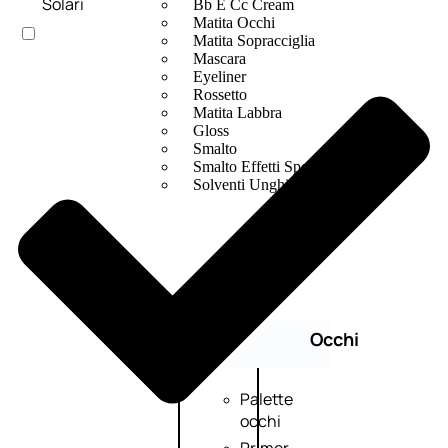
Solari
Bb E Cc Cream
Matita Occhi
Matita Sopracciglia
Mascara
Eyeliner
Rossetto
Matita Labbra
Gloss
Smalto
Smalto Effetti Speciali
Solventi Unghie
Occhi
Palette
occhi