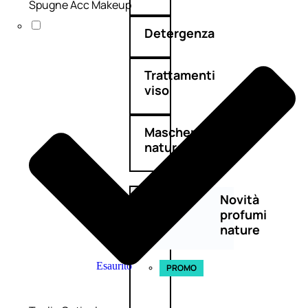
Spugne Acc Makeup
Detergenza
Trattamenti
viso
Maschere
nature
Novità
profumi
nature
Esaurito
PROMO