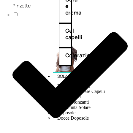
Pinzette
e
crema
Gel
capelli
Colorazione
SOLARI
Protezione Solare
Protezione Solare Capelli
Abbronzanti
Autoabbronzanti
Fondotinta Solare
Doposole
Docce Doposole