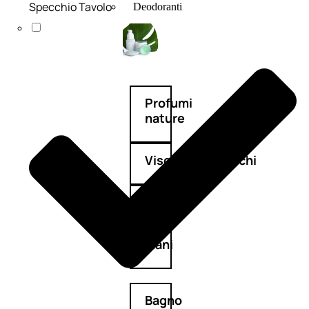
Specchio Tavolo
Deodoranti
Profumi
nature
Viso/Labbra/Occhi
Corpo
Mani
Bagno