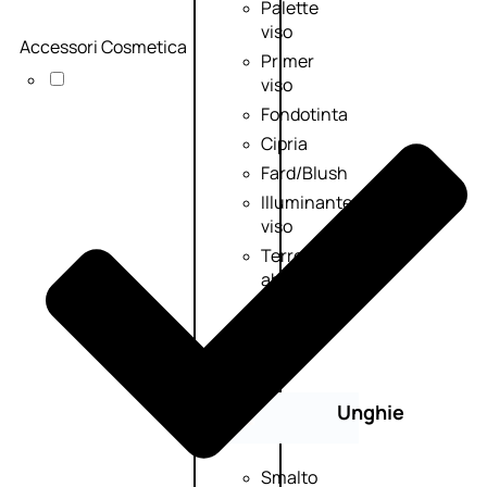
Palette
viso
Accessori Cosmetica
Primer
viso
Fondotinta
Cipria
Fard/Blush
Illuminante
viso
Terre
abbronzanti
Fissatore
trucco
Unghie
Smalto