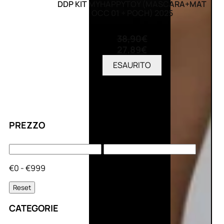
DDP KIT MYHAPPYTOY (MASCARA+MAT
OCC 01 + POCH) 2025
(0)
38,90
€
27,89
€
ESAURITO
PREZZO
€0 - €999
Reset
CATEGORIE