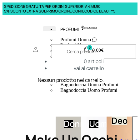
SPEDIZIONE GRATUITA PER ORDINI SUPERIORI A €49,90
5% SCONTO EXTRA SUL PRIMO ORDINE CON IL CODICE BEAUTY5
PROFUMI
Profumi Donna
Profumi Uomo
0
0,00
€
Deodoranti Donna
Deodoranti Uomo
0
articoli
Corpo Donna
vai al carrello
Corpo Uomo
Profumi Capelli
Creme Mani
Nessun prodotto nel carrello.
Bagnodoccia Donna Profumi
Bagnodoccia Uomo Profumi
Deo
Donna
Uomo
Make Up Occhi