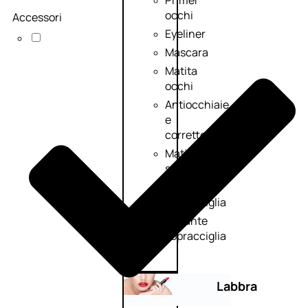
Primer
occhi
Accessori
Eyeliner
Mascara
Matita
occhi
Antiocchiaie
e
correttori
Matita
sopracciglia
Mascara
sopracciglia
Fissante
sopracciglia
Labbra