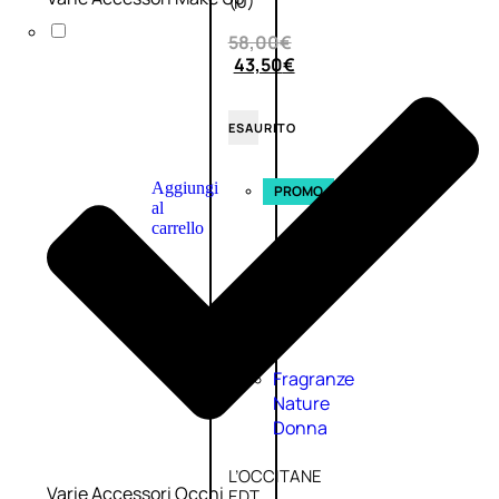
(0)
58,00
€
43,50
€
ESAURITO
Aggiungi
PROMO
al
carrello
Fragranze
Nature
Donna
L’OCCITANE
Varie Accessori Occhi
EDT