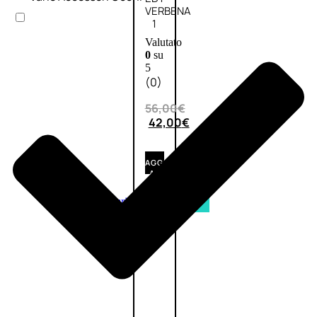
VERBENA
1
Valutato
0
su
5
(0)
56,00
€
42,00
€
AGGIUNGI
AL
CARRELLO
Esaurito
PROMO