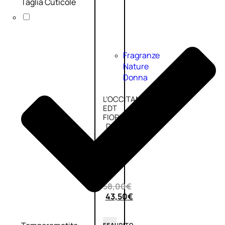
Taglia Cuticole
Fragranze
Nature
Donna
L’OCCITANE
EDT
FIORI
DI
Valutato
0
su
5
(0)
58,00
€
43,50
€
ESAURITO