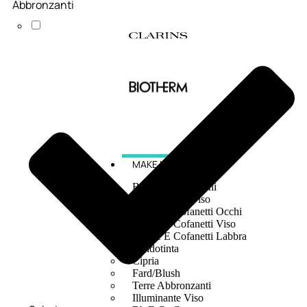
Abbronzanti
MAKE UP
Base/ Primer Occhi
Base/ Primer Viso
Palette E Cofanetti Occhi
Palette E Cofanetti Viso
Palette E Cofanetti Labbra
Fondotinta
Cipria
Fard/Blush
Terre Abbronzanti
Illuminante Viso