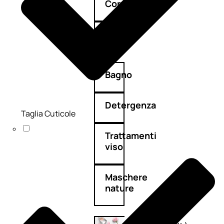
Corpo
Mani
Bagno
Detergenza
Taglia Cuticole
Trattamenti
viso
Maschere
nature