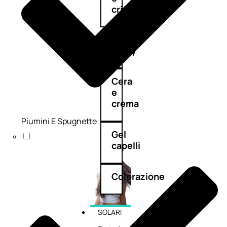
cristalli
Spray
Cera
e
crema
Piumini E Spugnette
Gel
capelli
Colorazione
SOLARI