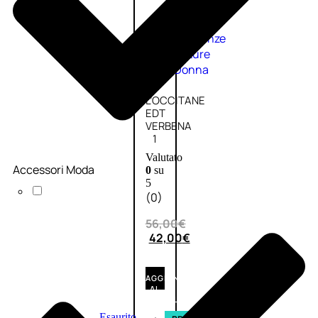
Fragranze
Nature
Donna
L’OCCITANE
EDT
VERBENA
1
Valutato
Accessori Moda
0
su
5
(0)
56,00
€
42,00
€
AGGIUNGI
AL
CARRELLO
Esaurito