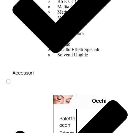
Bb E Cc Cream
Matita Occhi
Matita Sopracciglia
Mascara
Eyeliner
Rossetto
Matita Labbra
Gloss
Smalto
Smalto Effetti Speciali
Solventi Unghie
Accessori
Occhi
Palette
occhi