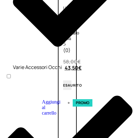
L’OCCITANE
EDT
VERBENA
E
Valutato
0
su
5
(0)
58,00
€
Varie Accessori Occhi
43,50
€
ESAURITO
Aggiungi
PROMO
al
carrello