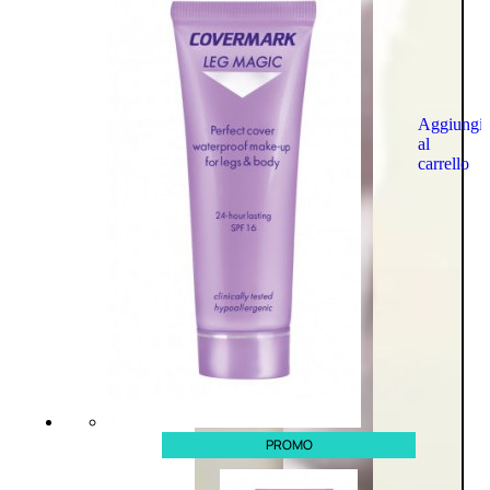
Aggiungi
al
carrello
PROMO