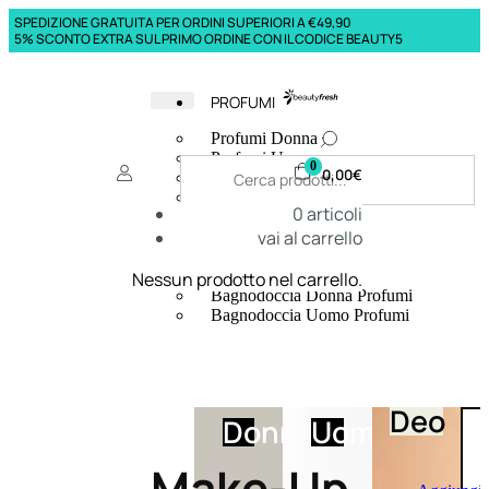
SPEDIZIONE GRATUITA PER ORDINI SUPERIORI A €49,90
5% SCONTO EXTRA SUL PRIMO ORDINE CON IL CODICE BEAUTY5
PROFUMI
Profumi Donna
Profumi Uomo
0
0,00
€
Deodoranti Donna
Deodoranti Uomo
0
articoli
Corpo Donna
vai al carrello
Corpo Uomo
Profumi Capelli
Creme Mani
Nessun prodotto nel carrello.
Bagnodoccia Donna Profumi
Bagnodoccia Uomo Profumi
Deo
Donna
Uomo
Make-Up