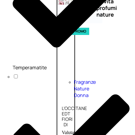
Novità
profumi
nature
Esaurito
PROMO
Temperamatite
Fragranze
Nature
Donna
L’OCCITANE
EDT
FIORI
DI
Valutato