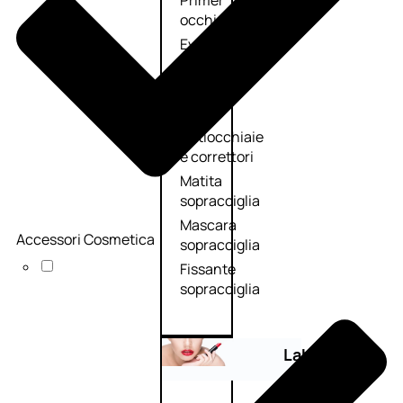
Primer
occhi
Eyeliner
Mascara
Matita
occhi
Antiocchiaie
e correttori
Matita
sopracciglia
Mascara
Accessori Cosmetica
sopracciglia
Fissante
sopracciglia
Labbra