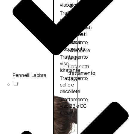
viso giorno
occhi
Trattamento
Trattamento
viso notte
labbra
Trattamento
Detergenti
viso 24 ore
trattanti
Trattamento
Scrub
viso antietà
Maschere
Trattamento
Sieri
viso
Cofanetti
idratante
trattamento
Pennelli Labbra
Trattamento
viso
collo e
décolleté
Trattamento
viso BB e CC
cream