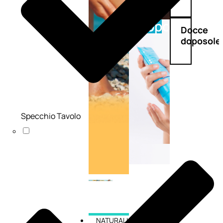
Doposole
Docce
doposole
Specchio Tavolo
NATURALI