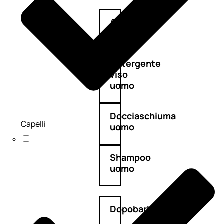
Antietà
uomo
Detergente
viso
uomo
Docciaschiuma
Capelli
uomo
Shampoo
uomo
Dopobarba