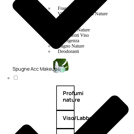
Fragranze Nature
Viso/Labbra/Occhi Nature
Corpo
Mani
Maschera Nature
Trattamenti Viso
Detergenza
Bagno Nature
Deodoranti
Spugne Acc Makeup
Profumi
nature
Viso/Labbra/Occhi