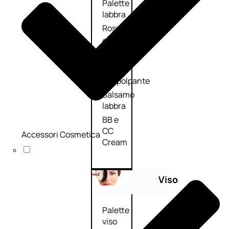
Palette
labbra
Rossetto
Gloss
Matita
labbra
Rimpolpante
Balsamo
labbra
BB e
CC
Accessori Cosmetica
Cream
Viso
Palette
viso