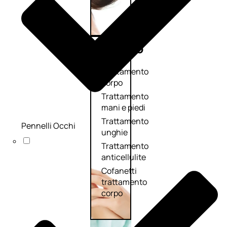
Corpo
Trattamento
corpo
Trattamento
mani e piedi
Trattamento
Pennelli Occhi
unghie
Trattamento
anticellulite
Cofanetti
trattamento
corpo