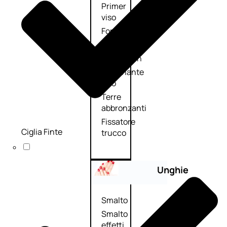
Primer
viso
Fondotinta
Cipria
Fard/Blush
Illuminante
viso
Terre
abbronzanti
Fissatore
Ciglia Finte
trucco
Unghie
Smalto
Smalto
effetti