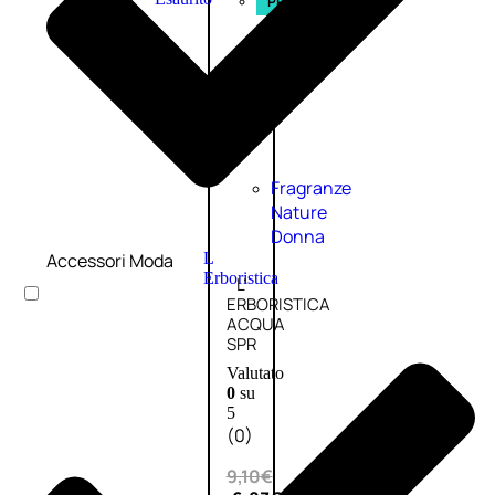
PROMO
Fragranze
Nature
Donna
Accessori Moda
L
Erboristica
L’
ERBORISTICA
ACQUA
SPR
Valutato
0
su
5
(0)
9,10
€