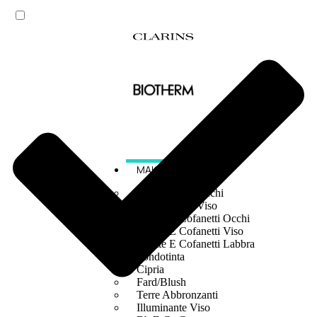
MAKE UP
Base/ Primer Occhi
Base/ Primer Viso
Palette E Cofanetti Occhi
Palette E Cofanetti Viso
Palette E Cofanetti Labbra
Fondotinta
Cipria
Fard/Blush
Terre Abbronzanti
Illuminante Viso