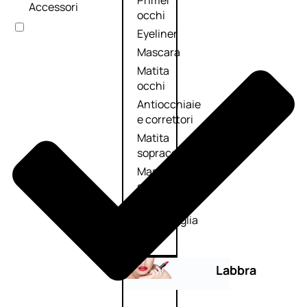
Primer
Accessori
occhi
Eyeliner
Mascara
Matita
occhi
Antiocchiaie
e correttori
Matita
sopracciglia
Mascara
sopracciglia
Fissante
sopracciglia
Labbra