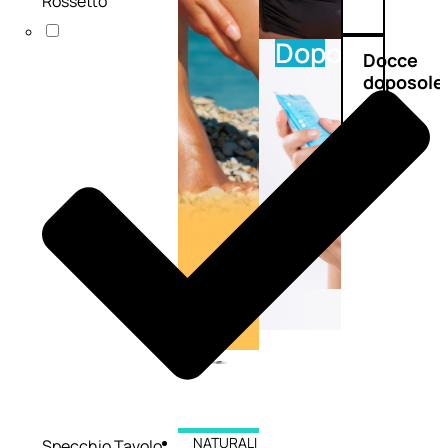
Rossetto
Doposole
Docce
doposole
NATURALI
Specchio Tavolo