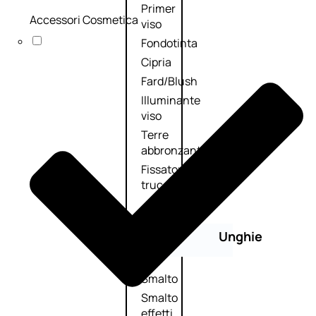
Primer
Accessori Cosmetica
viso
Fondotinta
Cipria
Fard/Blush
Illuminante
viso
Terre
abbronzanti
Fissatore
trucco
Unghie
Smalto
Smalto
effetti