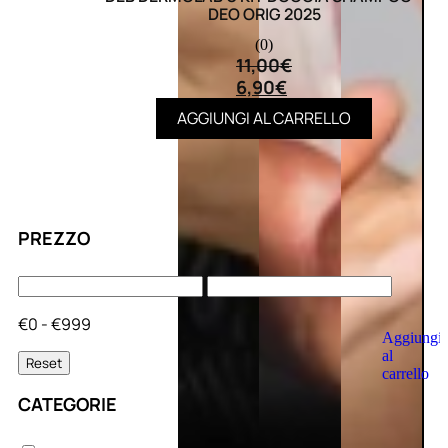
DEO ORIG 2025
(0)
11,00
€
6,90
€
AGGIUNGI AL CARRELLO
PREZZO
€0 - €999
Aggiungi
al
Reset
carrello
CATEGORIE