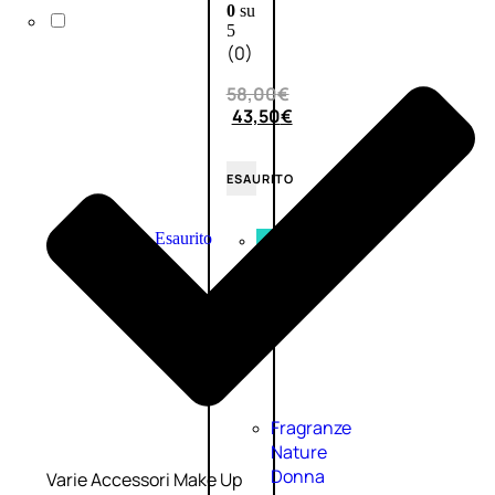
0
su
5
(0)
58,00
€
43,50
€
ESAURITO
Esaurito
PROMO
Fragranze
Nature
Donna
Varie Accessori Make Up