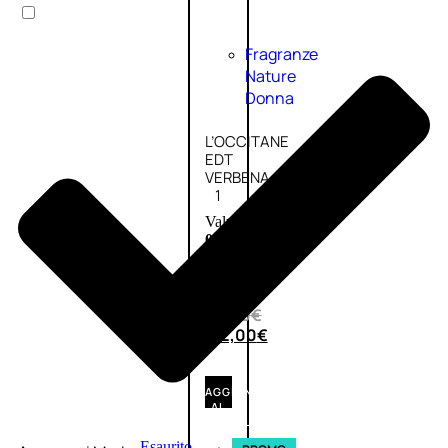
Fragranze
Nature
Donna
L’OCCITANE
EDT
VERBENA
1
Valutato
0
su
5
(0)
56,00
€
42,00
€
AGGIUNGI
AL
CARRELLO
Esaurito