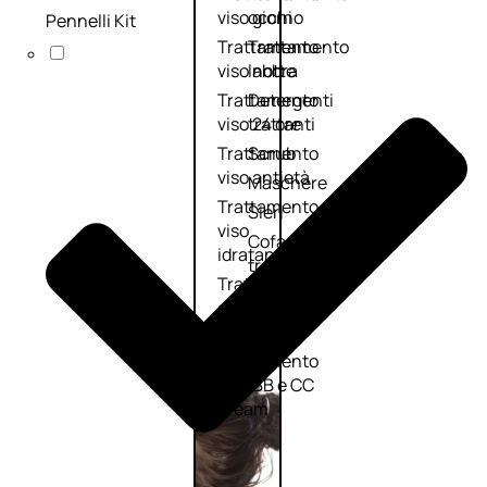
viso giorno
occhi
Pennelli Kit
Trattamento
Trattamento
viso notte
labbra
Trattamento
Detergenti
viso 24 ore
trattanti
Trattamento
Scrub
viso antietà
Maschere
Trattamento
Sieri
viso
Cofanetti
idratante
trattamento
Trattamento
viso
collo e
décolleté
Trattamento
viso BB e CC
cream