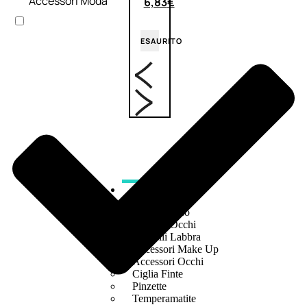
Accessori Moda
6,83
€
ESAURITO
ACCESSORI
Pennelli Viso
Pennelli Occhi
Pennelli Labbra
Accessori Make Up
Accessori Occhi
Ciglia Finte
Pinzette
Temperamatite