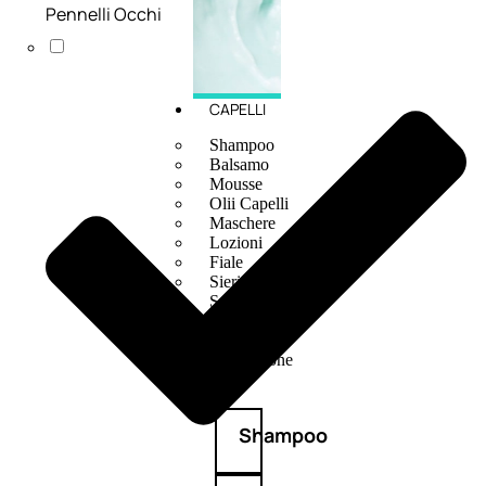
Pennelli Occhi
CAPELLI
Shampoo
Balsamo
Mousse
Olii Capelli
Maschere
Lozioni
Fiale
Sieri e Cristalli
Spray
Cera e Crema
Gel Capelli
Colorazione
Shampoo