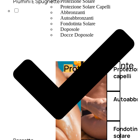
Piumini E Spugnette
Protezione Solare
Protezione Solare Capelli
Abbronzanti
Autoabbronzanti
Fondotinta Solare
Doposole
Docce Doposole
Abbronzante
Protezione
Protezio
capelli
Autoabbr
Fondotin
solare