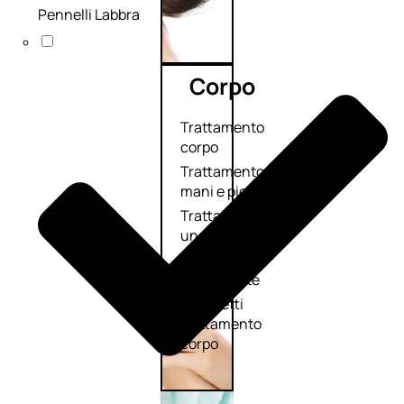
Pennelli Labbra
Corpo
Trattamento
corpo
Trattamento
mani e piedi
Trattamento
unghie
Trattamento
anticellulite
Cofanetti
trattamento
corpo