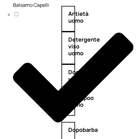
Balsamo Capelli
Antietà
uomo
Detergente
viso
uomo
Docciaschiuma
uomo
Shampoo
uomo
Dopobarba