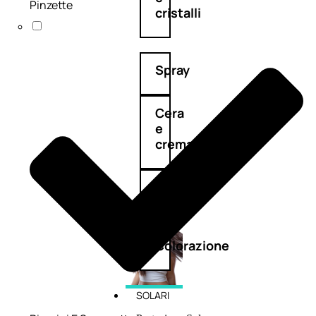
Pinzette
cristalli
Spray
Cera
e
crema
Gel
capelli
Colorazione
SOLARI