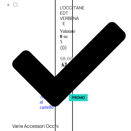
L’OCCITANE
EDT
VERBENA
E
Valutato
0
su
5
(0)
58,00
€
43,50
€
ESAURITO
Aggiungi
PROMO
al
carrello
Varie Accessori Occhi