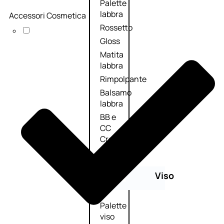
Palette
labbra
Accessori Cosmetica
Rossetto
Gloss
Matita
labbra
Rimpolpante
Balsamo
labbra
BB e
CC
Cream
Viso
Palette
viso