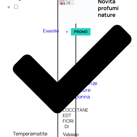
Novità
profumi
nature
Esaurito
PROMO
Fragranze
Nature
Donna
L’OCCITANE
EDT
FIORI
DI
Temperamatite
Valutato