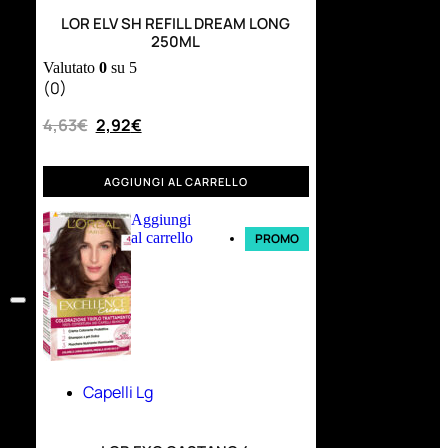
LOR ELV SH REFILL DREAM LONG
250ML
Valutato
0
su 5
(0)
4,63
€
2,92
€
AGGIUNGI AL CARRELLO
Aggiungi
al carrello
PROMO
Capelli Lg