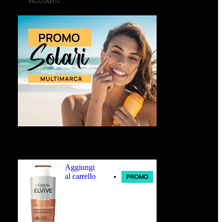
Ultimi arrivi
Aggiungi
al carrello
PROMO