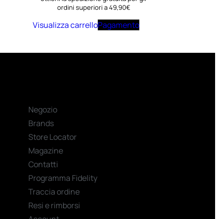
ordini superiori a 49,90€
Visualizza carrello
Pagamento
Negozio
Brands
Store Locator
Magazine
Contatti
Programma Fidelity
Traccia ordine
Resi e rimborsi
Account