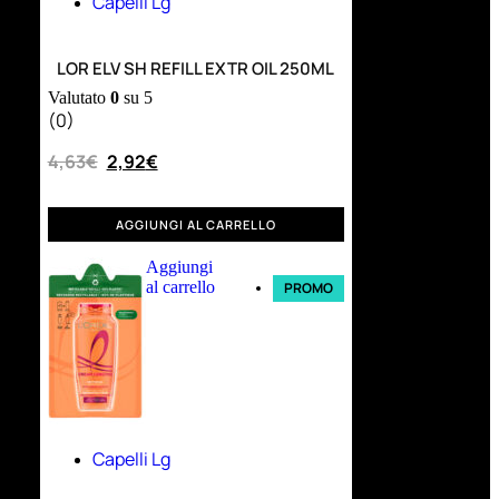
Capelli Lg
LOR ELV SH REFILL EXTR OIL 250ML
Valutato
0
su 5
(0)
4,63
€
2,92
€
AGGIUNGI AL CARRELLO
Aggiungi
al carrello
PROMO
Capelli Lg