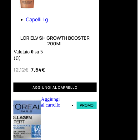
Capelli Lg
LOR ELV SH GROWTH BOOSTER
200ML
Valutato
0
su 5
(0)
12,12
€
7,64
€
AGGIUNGI AL CARRELLO
Aggiungi
al carrello
PROMO