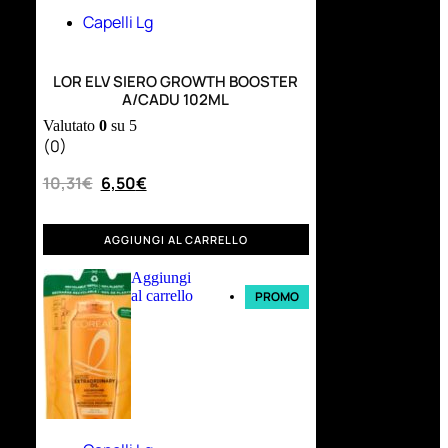
Capelli Lg
LOR ELV SIERO GROWTH BOOSTER
A/CADU 102ML
Valutato
0
su 5
(0)
10,31
€
6,50
€
AGGIUNGI AL CARRELLO
Aggiungi
al carrello
PROMO