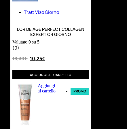
Tratt Viso Giorno
LOR DE AGE PERFECT COLLAGEN
EXPERT CR GIORNO
Valutato
0
su 5
(0)
18,30
€
10,25
€
AGGIUNGI AL CARRELLO
Aggiungi
al carrello
PROMO