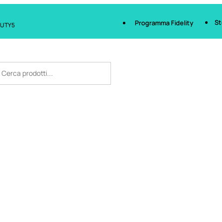
St
Programma Fidelity
AUTY5