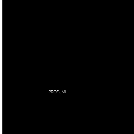
PROFUMI
Profumi Donna
Profumi Uomo
Deodoranti Donna
Deodoranti Uomo
Corpo Donna
Corpo Uomo
Profumi Capelli