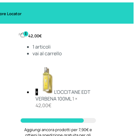
ore Locator
1
42,00
€
1
articoli
vai al carrello
×
L'OCCITANE EDT
VERBENA 100ML
1 ×
42,00
€
Aggiungi ancora prodotti per 7,90€ e
ottieni la spedizione gratuita per gli