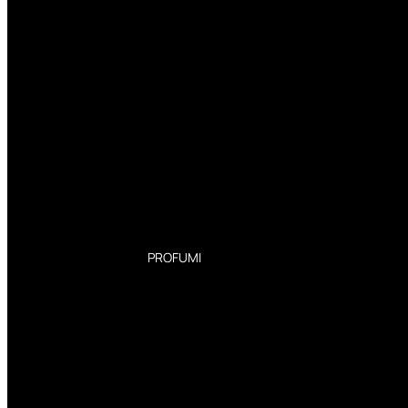
PROFUMI
Profumi Donna
Profumi Uomo
Deodoranti Donna
Deodoranti Uomo
Corpo Donna
Corpo Uomo
Profumi Capelli
Creme Mani