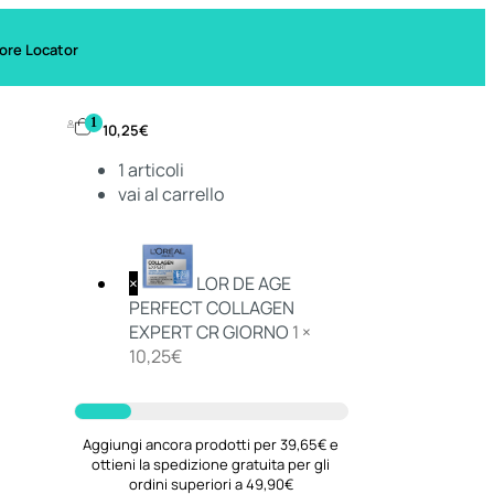
ore Locator
1
10,25
€
1
articoli
vai al carrello
×
LOR DE AGE
PERFECT COLLAGEN
EXPERT CR GIORNO
1 ×
10,25
€
Aggiungi ancora prodotti per 39,65€ e
ottieni la spedizione gratuita per gli
ordini superiori a 49,90€