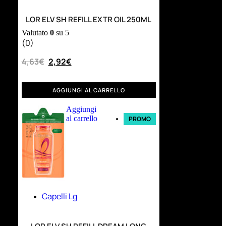
LOR ELV SH REFILL EXTR OIL 250ML
Valutato
0
su 5
(0)
4,63
€
2,92
€
AGGIUNGI AL CARRELLO
Aggiungi
al carrello
PROMO
Capelli Lg