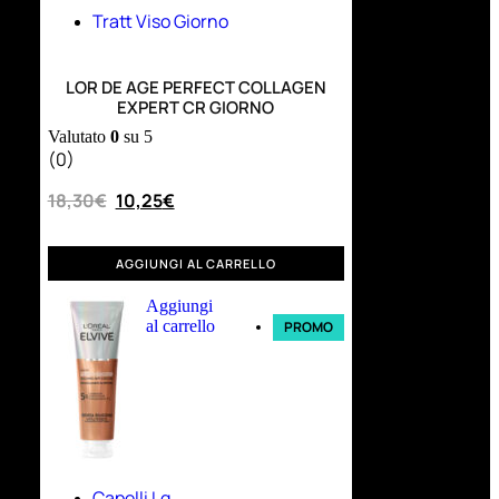
Tratt Viso Giorno
LOR DE AGE PERFECT COLLAGEN
EXPERT CR GIORNO
Valutato
0
su 5
(0)
18,30
€
10,25
€
AGGIUNGI AL CARRELLO
Aggiungi
al carrello
PROMO
Capelli Lg