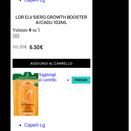
LOR ELV SIERO GROWTH BOOSTER
A/CADU 102ML
Valutato
0
su 5
(0)
10,31
€
6,50
€
AGGIUNGI AL CARRELLO
Aggiungi
al carrello
PROMO
Capelli Lg