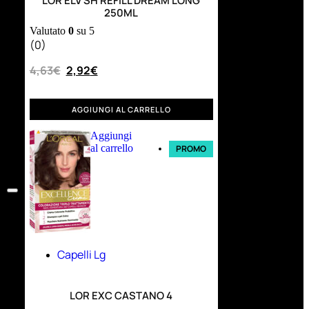
LOR ELV SH REFILL DREAM LONG
250ML
Valutato
0
su 5
(0)
4,63
€
2,92
€
AGGIUNGI AL CARRELLO
Aggiungi
al carrello
PROMO
Capelli Lg
LOR EXC CASTANO 4