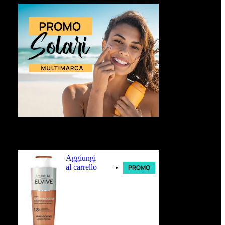
Ultimi arrivi
Aggiungi
al carrello
PROMO