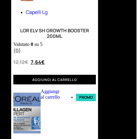
Capelli Lg
LOR ELV SH GROWTH BOOSTER
200ML
Valutato
0
su 5
(0)
12,12
€
7,64
€
AGGIUNGI AL CARRELLO
Aggiungi
al carrello
PROMO