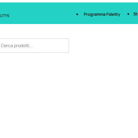
St
Programma Fidelity
AUTY5