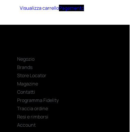
Visualizza carrello
Pagamento
Negozio
Brands
Store Locator
Magazine
Contatti
Programma Fidelity
Traccia ordine
Resi e rimborsi
Account