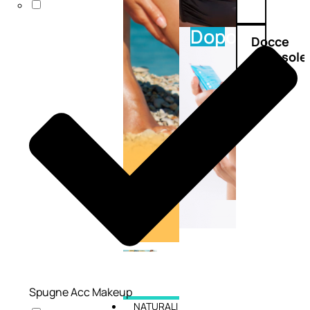
Doposole
Docce
doposole
Spugne Acc Makeup
NATURALI