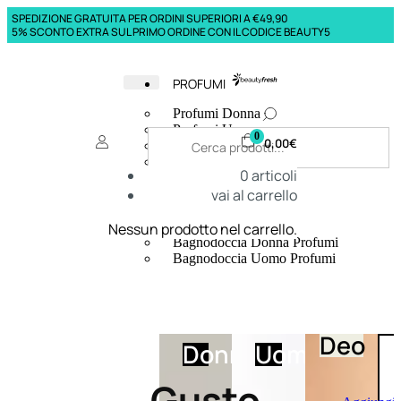
SPEDIZIONE GRATUITA PER ORDINI SUPERIORI A €49,90
5% SCONTO EXTRA SUL PRIMO ORDINE CON IL CODICE BEAUTY5
PROFUMI
Profumi Donna
Profumi Uomo
0
0,00
€
Deodoranti Donna
Deodoranti Uomo
0
articoli
Corpo Donna
vai al carrello
Corpo Uomo
Profumi Capelli
Creme Mani
Nessun prodotto nel carrello.
Bagnodoccia Donna Profumi
Bagnodoccia Uomo Profumi
Deo
Donna
Uomo
Gusto