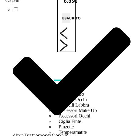
Capelli
6,83
€
ESAURITO
ACCESSORI
Pennelli Viso
Pennelli Occhi
Pennelli Labbra
Accessori Make Up
Accessori Occhi
Ciglia Finte
Pinzette
Temperamatite
Altro Trattamenti Capelli