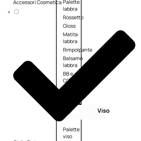
Palette
Accessori Cosmetica
labbra
Rossetto
Gloss
Matita
labbra
Rimpolpante
Balsamo
labbra
BB e
CC
Cream
Viso
Palette
viso