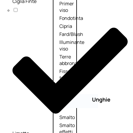
Ciglia Finte
Primer
viso
Fondotinta
Cipria
Fard/Blush
Illuminante
viso
Terre
abbronzanti
Fissatore
trucco
Unghie
Smalto
Smalto
effetti