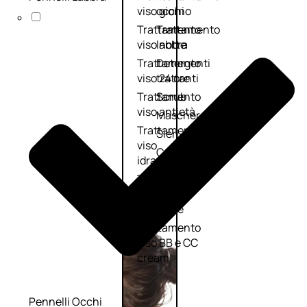
viso giorno
occhi
Trattamento
Trattamento
viso notte
labbra
Trattamento
Detergenti
viso 24 ore
trattanti
Trattamento
Scrub
viso antietà
Maschere
Trattamento
Sieri
viso
Cofanetti
idratante
trattamento
Trattamento
viso
collo e
décolleté
Trattamento
viso BB e CC
cream
Pennelli Occhi