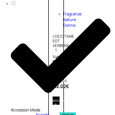
Fragranze
Nature
Donna
L’OCCITANE
EDT
VERBENA
1
Valutato
0
su
5
(0)
56,00
€
42,00
€
AGGIUNGI
AL
CARRELLO
Accessori Moda
Esaurito