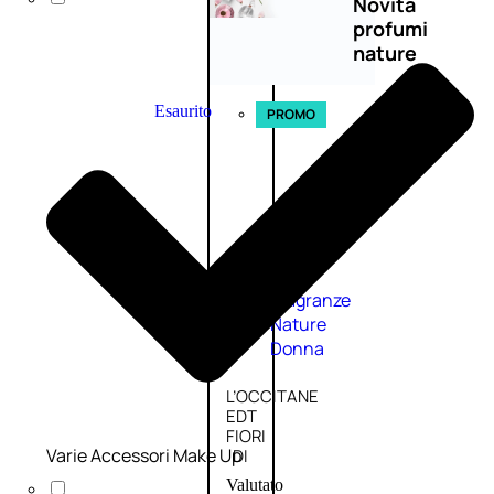
Novità
profumi
nature
Esaurito
PROMO
Fragranze
Nature
Donna
L’OCCITANE
EDT
FIORI
Varie Accessori Make Up
DI
Valutato