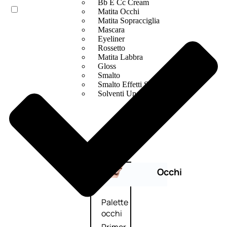
Bb E Cc Cream
Matita Occhi
Matita Sopracciglia
Mascara
Eyeliner
Rossetto
Matita Labbra
Gloss
Smalto
Smalto Effetti Speciali
Solventi Unghie
Occhi
Palette
occhi