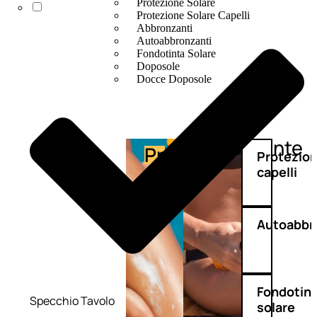
Protezione Solare
Protezione Solare Capelli
Abbronzanti
Autoabbronzanti
Fondotinta Solare
Doposole
Docce Doposole
Abbronzante
Protezione
Protezio
capelli
Autoabbr
Fondotin
Specchio Tavolo
solare