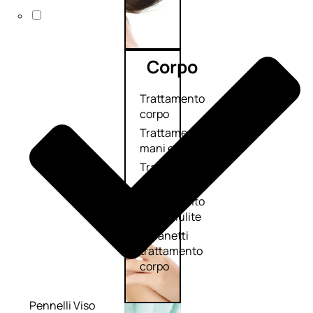
Corpo
Trattamento
corpo
Trattamento
mani e piedi
Trattamento
unghie
Trattamento
anticellulite
Cofanetti
trattamento
corpo
Pennelli Viso