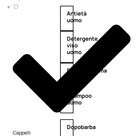
Antietà
uomo
Detergente
viso
uomo
Docciaschiuma
uomo
Shampoo
uomo
Dopobarba
Cappelli