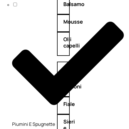
Balsamo
Mousse
Olii
capelli
Maschere
Lozioni
Fiale
Sieri
Piumini E Spugnette
e