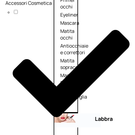
Primer
Accessori Cosmetica
occhi
Eyeliner
Mascara
Matita
occhi
Antiocchiaie
e correttori
Matita
sopracciglia
Mascara
sopracciglia
Fissante
sopracciglia
Labbra