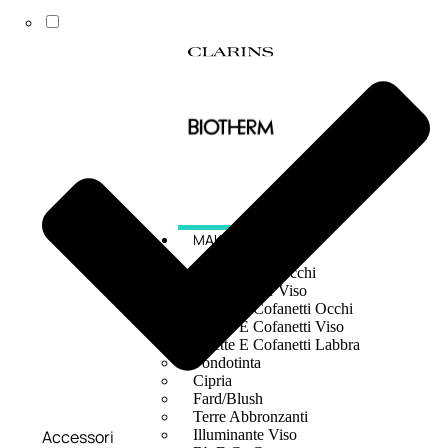
MAKE UP
Base/ Primer Occhi
Base/ Primer Viso
Palette E Cofanetti Occhi
Palette E Cofanetti Viso
Palette E Cofanetti Labbra
Fondotinta
Cipria
Fard/Blush
Terre Abbronzanti
Accessori
Illuminante Viso