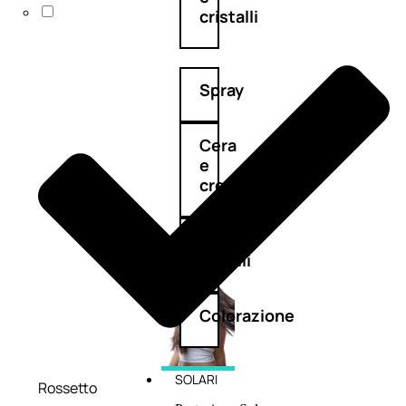
cristalli
Spray
Cera
e
crema
Gel
capelli
Colorazione
SOLARI
Rossetto