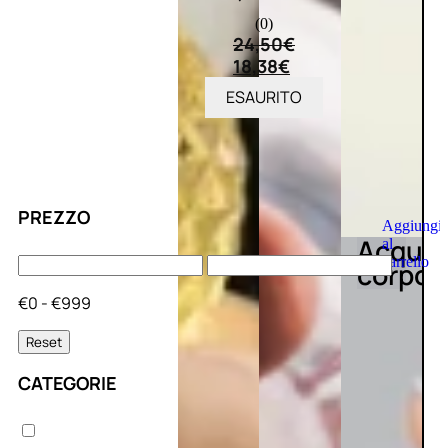
(0)
24,50
€
18,38
€
ESAURITO
PREZZO
Aggiungi
Acqua
al
carrello
corpo
€0 - €999
Reset
CATEGORIE