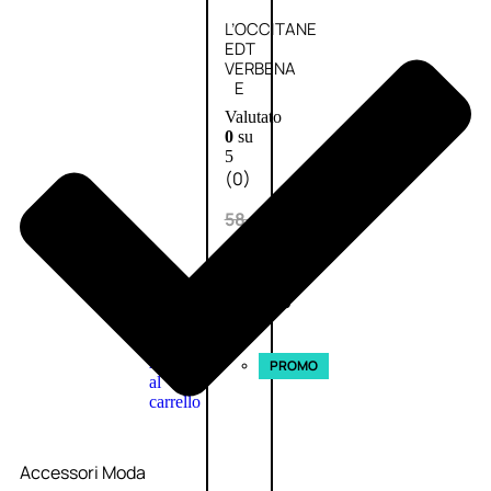
L’OCCITANE
EDT
VERBENA
E
Valutato
0
su
5
(0)
58,00
€
43,50
€
ESAURITO
Aggiungi
PROMO
al
carrello
Accessori Moda