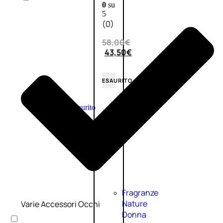
0
su
5
(0)
58,00
€
43,50
€
ESAURITO
Esaurito
PROMO
Fragranze
Nature
Varie Accessori Occhi
Donna