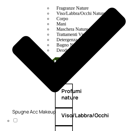
Fragranze Nature
Viso/Labbra/Occhi Nature
Corpo
Mani
Maschera Nature
Trattamenti Viso
Detergenza
Bagno Nature
Deodoranti
Profumi
nature
Spugne Acc Makeup
Viso/Labbra/Occhi