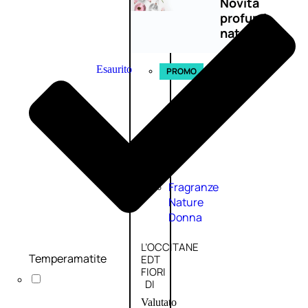
Novità
profumi
nature
Esaurito
PROMO
Fragranze
Nature
Donna
L’OCCITANE
Temperamatite
EDT
FIORI
DI
Valutato