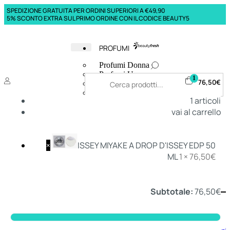
SPEDIZIONE GRATUITA PER ORDINI SUPERIORI A €49,90
5% SCONTO EXTRA SUL PRIMO ORDINE CON IL CODICE BEAUTY5
PROFUMI
Profumi Donna
Profumi Uomo
1
76,50
€
Deodoranti Donna
Deodoranti Uomo
1
articoli
Corpo Donna
vai al carrello
Corpo Uomo
Profumi Capelli
Creme Mani
Bagnodoccia Donna Profumi
×
ISSEY MIYAKE A DROP D'ISSEY EDP 50
Bagnodoccia Uomo Profumi
ML
1 ×
76,50
€
Subtotale:
76,50
€
Deo
Donna
Uomo