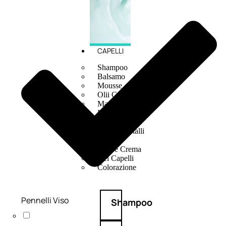
CAPELLI
Shampoo
Balsamo
Mousse
Olii Capelli
Maschere
Lozioni
Fiale
Sieri e Cristalli
Spray
Cera e Crema
Gel Capelli
Colorazione
Pennelli Viso
Shampoo