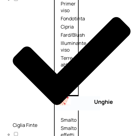
Primer
viso
Fondotinta
Cipria
Fard/Blush
Illuminante
viso
Terre
abbronzanti
Fissatore
trucco
Unghie
Smalto
Ciglia Finte
Smalto
effetti