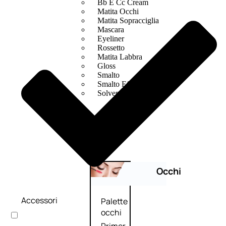
Bb E Cc Cream
Matita Occhi
Matita Sopracciglia
Mascara
Eyeliner
Rossetto
Matita Labbra
Gloss
Smalto
Smalto Effetti Speciali
Solventi Unghie
Occhi
Accessori
Palette
occhi