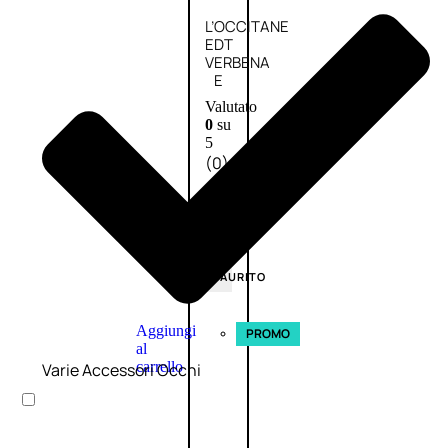
L’OCCITANE
EDT
VERBENA
E
Valutato
0
su
5
(0)
58,00
€
43,50
€
ESAURITO
Aggiungi
PROMO
al
carrello
Varie Accessori Occhi