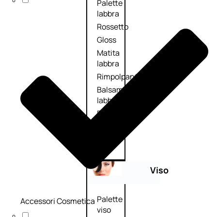
Palette
labbra
Rossetto
Gloss
Matita
labbra
Rimpolpante
Balsamo
labbra
BB e
CC
Cream
Viso
Palette
Accessori Cosmetica
viso