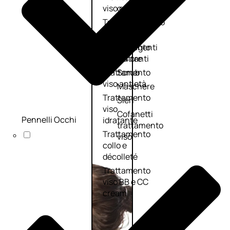
viso giorno
occhi
Trattamento
Trattamento
viso notte
labbra
Trattamento
Detergenti
viso 24 ore
trattanti
Trattamento
Scrub
viso antietà
Maschere
Trattamento
Sieri
viso
Cofanetti
Pennelli Occhi
idratante
trattamento
Trattamento
viso
collo e
décolleté
Trattamento
viso BB e CC
cream