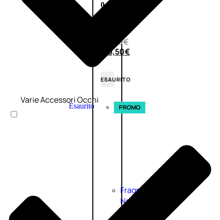
0
su
5
(0)
58,00
€
43,50
€
ESAURITO
Varie Accessori Occhi
Esaurito
PROMO
Fragranze
Nature
Donna