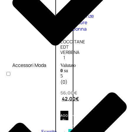
Fragranze
Nature
Donna
L’OCCITANE
EDT
VERBENA
1
Accessori Moda
Valutato
0
su
5
(0)
56,00
€
42,00
€
AGGIUNGI
AL
CARRELLO
Esaurito