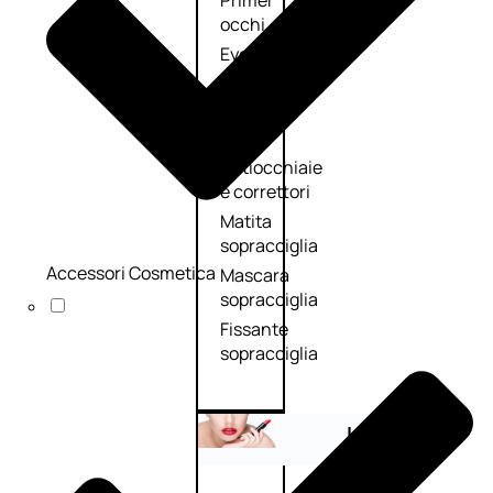
Primer
occhi
Eyeliner
Mascara
Matita
occhi
Antiocchiaie
e correttori
Matita
sopracciglia
Accessori Cosmetica
Mascara
sopracciglia
Fissante
sopracciglia
Labbra