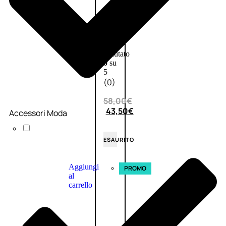
L’OCCITANE
EDT
VERBENA
E
Valutato
0
su
5
(0)
58,00
€
43,50
€
Accessori Moda
ESAURITO
Aggiungi
PROMO
al
carrello