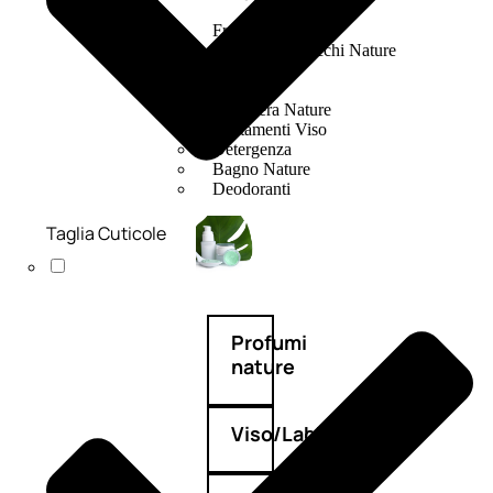
Fragranze Nature
Viso/Labbra/Occhi Nature
Corpo
Mani
Maschera Nature
Trattamenti Viso
Detergenza
Bagno Nature
Deodoranti
Taglia Cuticole
Profumi
nature
Viso/Labbra/Occhi