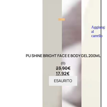
Aggiungi
al
carrello
PU SHINE BRIGHT FACE E BODY GEL 200ML
(0)
23,90
€
17,92
€
ESAURITO