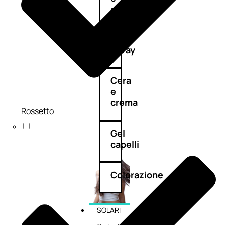
cristalli
Spray
Cera
e
crema
Rossetto
Gel
capelli
Colorazione
SOLARI