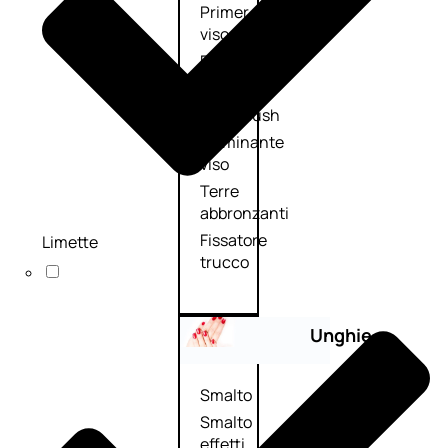
Primer
viso
Fondotinta
Cipria
Fard/Blush
Illuminante
viso
Terre
abbronzanti
Fissatore
Limette
trucco
Unghie
Smalto
Smalto
effetti