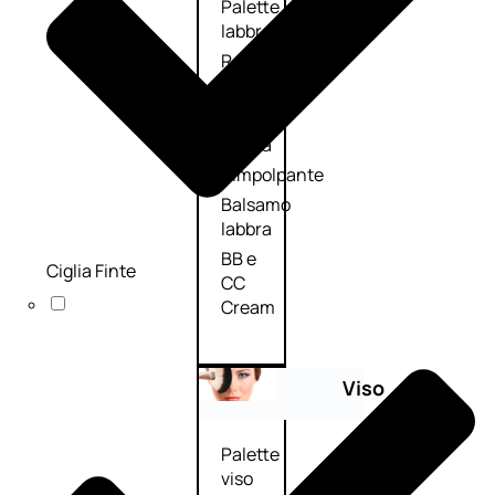
Palette
labbra
Rossetto
Gloss
Matita
labbra
Rimpolpante
Balsamo
labbra
BB e
Ciglia Finte
CC
Cream
Viso
Palette
viso