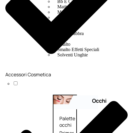
Bb E Cc Cream
Matita Occhi
Matita Sopracciglia
Mascara
Eyeliner
Rossetto
Matita Labbra
Gloss
Smalto
Smalto Effetti Speciali
Solventi Unghie
Accessori Cosmetica
Occhi
Palette
occhi