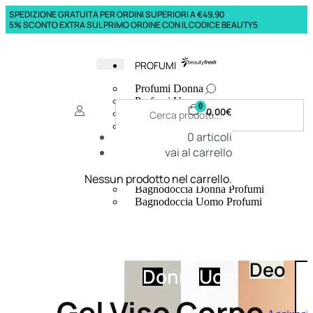
SPEDIZIONE GRATUITA PER ORDINI SUPERIORI A €49,90
5% SCONTO EXTRA SUL PRIMO ORDINE CON IL CODICE BEAUTY5
PROFUMI
Profumi Donna
Profumi Uomo
0
0,00
€
Deodoranti Donna
Deodoranti Uomo
0
articoli
Corpo Donna
vai al carrello
Corpo Uomo
Profumi Capelli
Creme Mani
Nessun prodotto nel carrello.
Bagnodoccia Donna Profumi
Bagnodoccia Uomo Profumi
Deo
Donna
Uomo
Gel Viso Corpo