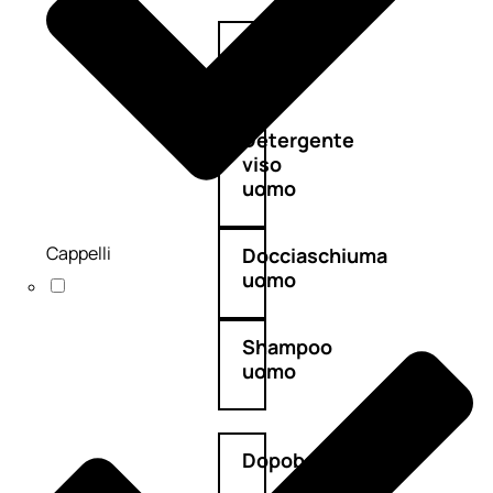
Antietà
uomo
Detergente
viso
uomo
Cappelli
Docciaschiuma
uomo
Shampoo
uomo
Dopobarba