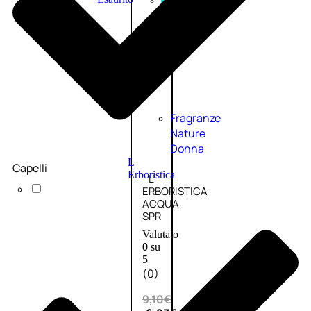
PROMO
Fragranze
Nature
Donna
L
Capelli
Erboristica
L’
ERBORISTICA
ACQUA
SPR
Valutato
0
su
5
(0)
9,10
€