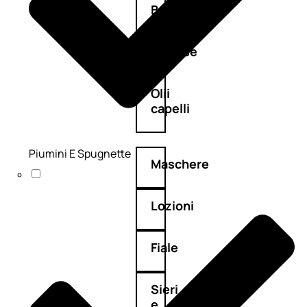
Balsamo
Mousse
Olii
capelli
Piumini E Spugnette
Maschere
Lozioni
Fiale
Sieri
e