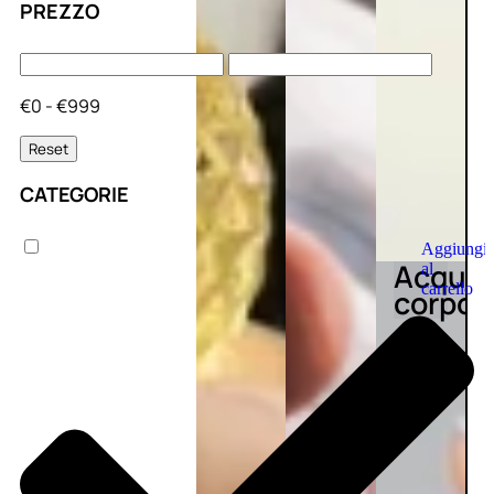
PREZZO
€0 - €999
Reset
CATEGORIE
Aggiungi
Acqua
al
carrello
corpo