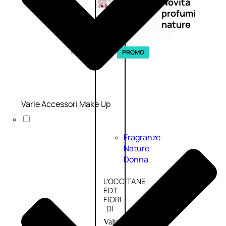
Novità
profumi
nature
Esaurito
PROMO
Varie Accessori Make Up
Fragranze
Nature
Donna
L’OCCITANE
EDT
FIORI
DI
Valutato