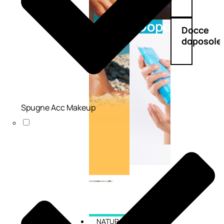
Doposole
Docce
doposole
Spugne Acc Makeup
NATURALI