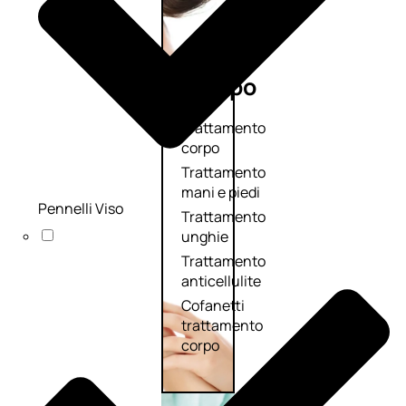
Corpo
Trattamento
corpo
Trattamento
mani e piedi
Pennelli Viso
Trattamento
unghie
Trattamento
anticellulite
Cofanetti
trattamento
corpo