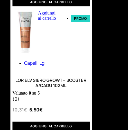
AGGIUNGI AL CARRELLO
Aggiungi
al carrello
PROMO
Capelli Lg
LOR ELV SIERO GROWTH BOOSTER
A/CADU 102ML
Valutato
0
su 5
(0)
10,31
€
6,50
€
AGGIUNGI AL CARRELLO