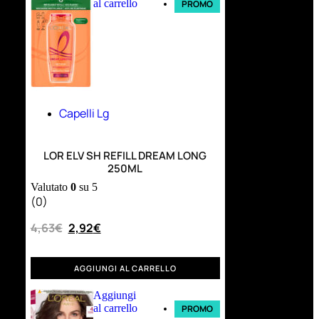
al carrello
PROMO
Capelli Lg
LOR ELV SH REFILL DREAM LONG
250ML
Valutato
0
su 5
(0)
4,63
€
2,92
€
AGGIUNGI AL CARRELLO
Aggiungi
al carrello
PROMO