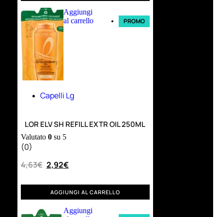
Aggiungi
al carrello
PROMO
Capelli Lg
LOR ELV SH REFILL EXTR OIL 250ML
Valutato
0
su 5
(0)
4,63
€
2,92
€
AGGIUNGI AL CARRELLO
Aggiungi