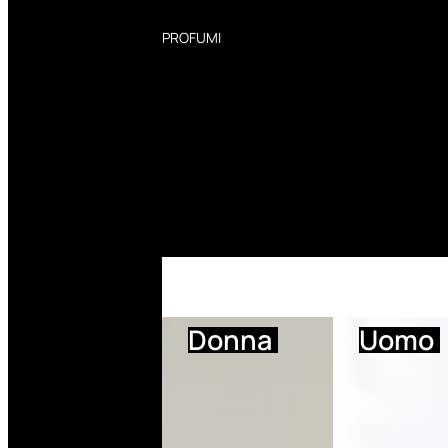
PROFUMI
Profumi Donna
Profumi Uomo
Deodoranti Donna
Deodoranti Uomo
Corpo Donna
Corpo Uomo
Profumi Capelli
Creme Mani
Bagnodoccia Donna Profumi
Bagnodoccia Uomo Profumi
Donna
Uomo