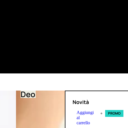
Deo
Novità
Aggiungi
PROMO
al
carrello