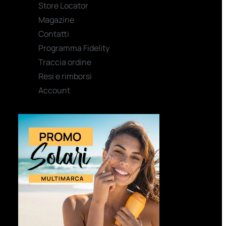
Store Locator
Magazine
Contatti
Programma Fidelity
Traccia ordine
Resi e rimborsi
Account