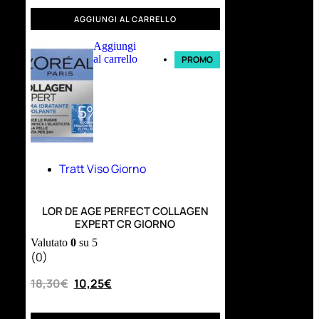
AGGIUNGI AL CARRELLO
Aggiungi
al carrello
PROMO
Tratt Viso Giorno
LOR DE AGE PERFECT COLLAGEN
EXPERT CR GIORNO
Valutato
0
su 5
(0)
18,30
€
10,25
€