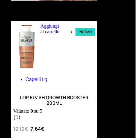
Ultimi arrivi
Aggiungi
al carrello
PROMO
Capelli Lg
LOR ELV SH GROWTH BOOSTER
200ML
Valutato
0
su 5
(0)
12,12
€
7,64
€