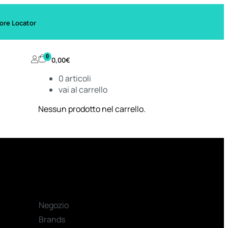
ore Locator
0
0,00
€
0
articoli
vai al carrello
Nessun prodotto nel carrello.
Negozio
Brands