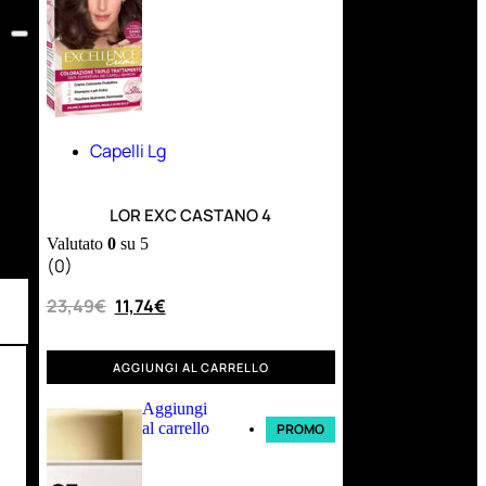
Capelli Lg
LOR EXC CASTANO 4
Valutato
0
su 5
(0)
23,49
€
11,74
€
AGGIUNGI AL CARRELLO
Aggiungi
al carrello
PROMO