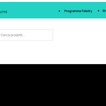
St
Programma Fidelity
AUTY5