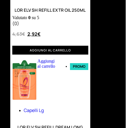
LOR ELV SH REFILL EXTR OIL 250ML
Valutato
0
su 5
(0)
4,63
€
2,92
€
AGGIUNGI AL CARRELLO
Aggiungi
al carrello
PROMO
Capelli Lg
LOR ELV SH REFILL DREAM LONG