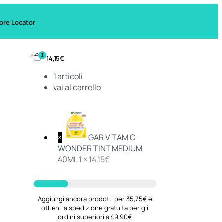
ore Locator
1
14,15
€
1
articoli
vai al carrello
×
GAR VITAM C
WONDER TINT MEDIUM
40ML
1 ×
14,15
€
Aggiungi ancora prodotti per 35,75€ e
ottieni la spedizione gratuita per gli
ordini superiori a 49,90€