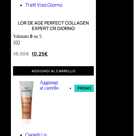
Tratt Viso Giorno
LOR DE AGE PERFECT COLLAGEN
EXPERT CR GIORNO
Valutato
0
su 5
(0)
18,30
€
10,25
€
AGGIUNGI AL CARRELLO
Aggiungi
al carrello
PROMO
Capelli Lg