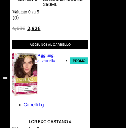
250ML
Valutato
0
su 5
(0)
4,63
€
2,92
€
AGGIUNGI AL CARRELLO
Aggiungi
al carrello
PROMO
Capelli Lg
LOR EXC CASTANO 4