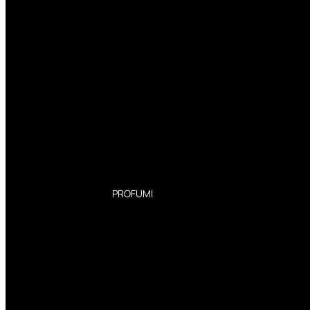
PROFUMI
Profumi Donna
Profumi Uomo
Deodoranti Donna
Deodoranti Uomo
Corpo Donna
Corpo Uomo
Profumi Capelli
Creme Mani