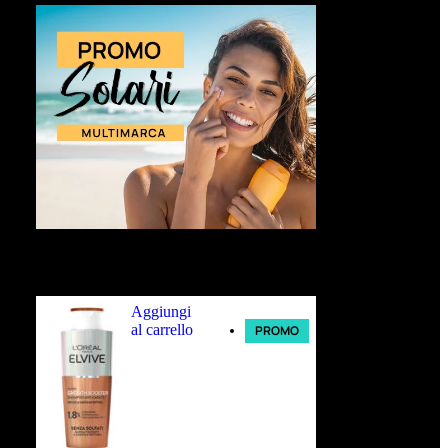
Ultimi arrivi
Aggiungi
al carrello
PROMO