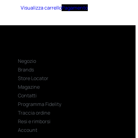
Visualizza carrello
Pagamento
Negozio
Brands
Store Locator
Magazine
Contatti
Programma Fidelity
Traccia ordine
Resi e rimborsi
Account