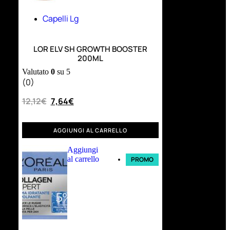
Capelli Lg
LOR ELV SH GROWTH BOOSTER
200ML
Valutato
0
su 5
(0)
12,12
€
7,64
€
AGGIUNGI AL CARRELLO
Aggiungi
al carrello
PROMO