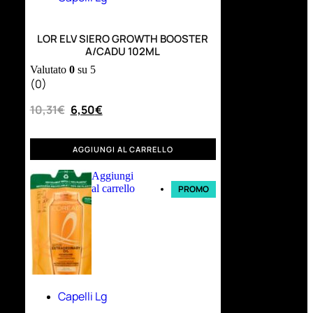
LOR ELV SIERO GROWTH BOOSTER
A/CADU 102ML
Valutato
0
su 5
(0)
10,31
€
6,50
€
AGGIUNGI AL CARRELLO
Aggiungi
al carrello
PROMO
Capelli Lg