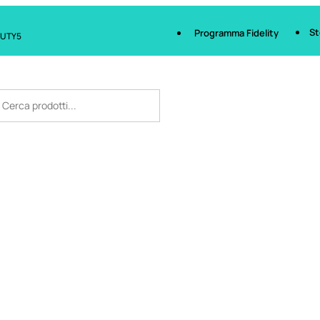
St
Programma Fidelity
AUTY5