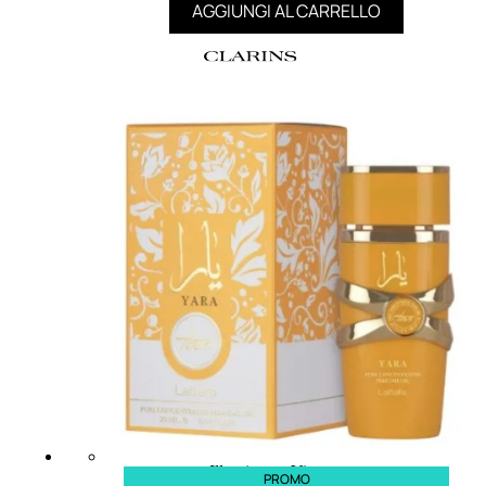
AGGIUNGI AL CARRELLO
MAKE UP
Base/ Primer Occhi
Base/ Primer Viso
Palette E Cofanetti Occhi
Palette E Cofanetti Viso
Palette E Cofanetti Labbra
Fondotinta
Cipria
Fard/Blush
Terre Abbronzanti
Illuminante Viso
PROMO