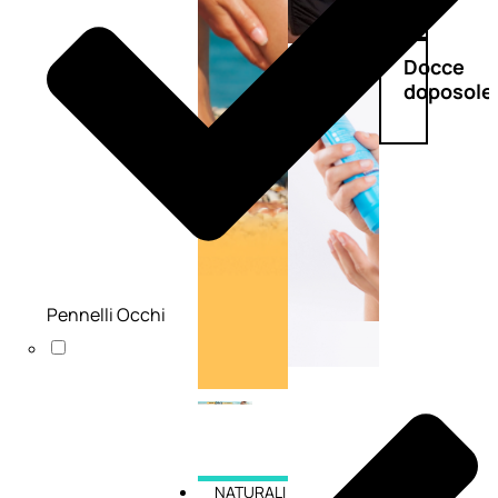
Doposole
Docce
doposole
Pennelli Occhi
NATURALI