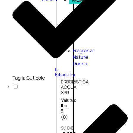
PROMO
Fragranze
Nature
Donna
L
Erboristica
L’
Taglia Cuticole
ERBORISTICA
ACQUA
SPR
Valutato
0
su
5
(0)
9,10
€