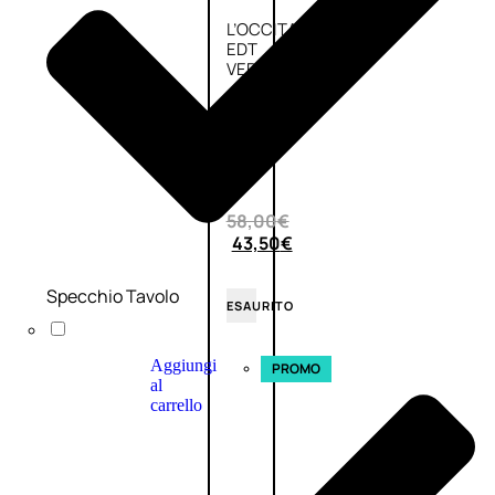
L’OCCITANE
EDT
VERBENA
E
Valutato
0
su
5
(0)
58,00
€
43,50
€
Specchio Tavolo
ESAURITO
Aggiungi
PROMO
al
carrello