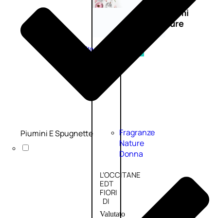
Novità
profumi
nature
Esaurito
PROMO
Fragranze
Piumini E Spugnette
Nature
Donna
L’OCCITANE
EDT
FIORI
DI
Valutato