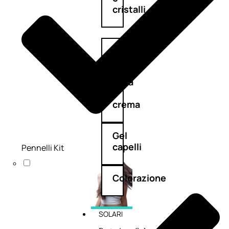
cristalli
Spray
Cera
e
crema
Gel
capelli
Pennelli Kit
Colorazione
SOLARI