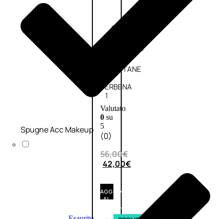
Fragranze
Nature
Donna
L’OCCITANE
EDT
VERBENA
1
Valutato
0
su
5
Spugne Acc Makeup
(0)
56,00
€
42,00
€
AGGIUNGI
AL
CARRELLO
Esaurito