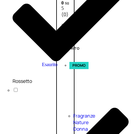
0
su
5
(0)
58,00
€
43,50
€
ESAURITO
Esaurito
PROMO
Rossetto
Fragranze
Nature
Donna