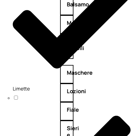
Balsamo
Mousse
Olii
capelli
Maschere
Limette
Lozioni
Fiale
Sieri
e