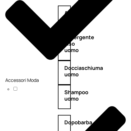
Antietà
uomo
Detergente
viso
uomo
Docciaschiuma
uomo
Accessori Moda
Shampoo
uomo
Dopobarba