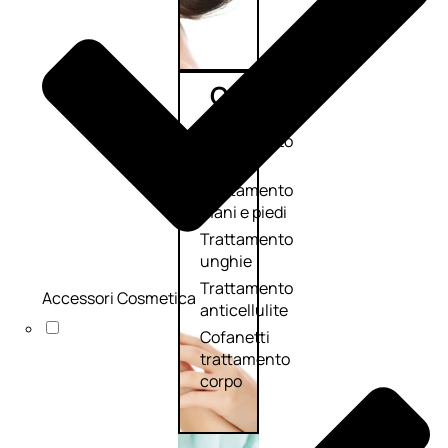
Corpo
Trattamento
corpo
Trattamento
mani e piedi
Trattamento
unghie
Trattamento
Accessori Cosmetica
anticellulite
Cofanetti
trattamento
corpo