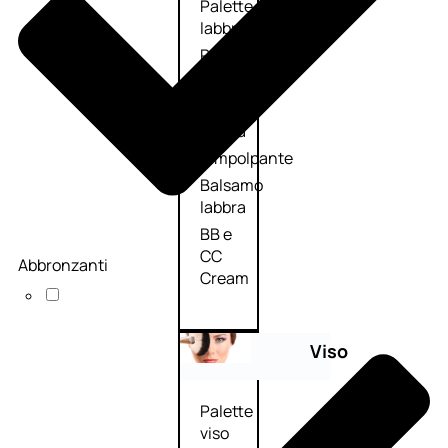
Palette
labbra
Rossetto
Gloss
Matita
labbra
Rimpolpante
Balsamo
labbra
BB e
CC
Abbronzanti
Cream
Viso
Palette
viso