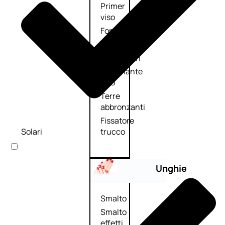
Primer
viso
Fondotinta
Cipria
Fard/Blush
Illuminante
viso
Terre
abbronzanti
Fissatore
Solari
trucco
Unghie
Smalto
Smalto
effetti