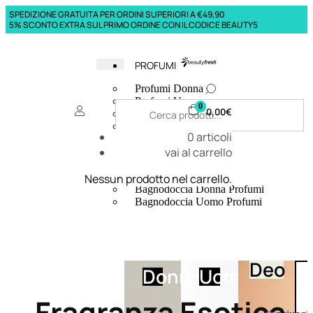
SPEDIZIONE GRATUITA PER ORDINI SUPERIORI A €49,90
5% SCONTO EXTRA SUL PRIMO ORDINE CON IL CODICE BEAUTY5
PROFUMI
Profumi Donna
Profumi Uomo
0
0,00
€
Deodoranti Donna
Deodoranti Uomo
0
articoli
Corpo Donna
vai al carrello
Corpo Uomo
Profumi Capelli
Creme Mani
Nessun prodotto nel carrello.
Bagnodoccia Donna Profumi
Bagnodoccia Uomo Profumi
Deo
Donna
Uomo
Fragranza Esotica