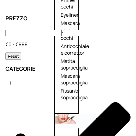
Primer
occhi
Eyeliner
PREZZO
Mascara
Matita
occhi
€0 - €999
Antiocchiaie
e correttori
Reset
Matita
sopracciglia
CATEGORIE
Mascara
sopracciglia
Fissante
sopracciglia
Labbra