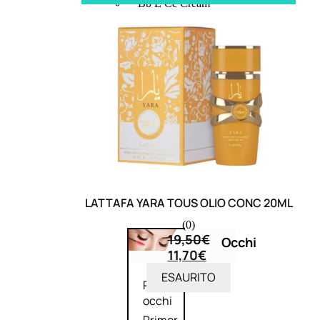
Bb E Cc Cream
Matita Occhi
Matita Sopracciglia
Mascara
Eyeliner
Rossetto
Matita Labbra
Gloss
Smalto
Smalto Effetti Speciali
Solventi Unghie
LATTAFA YARA TOUS OLIO CONC 20ML
(0)
19,50
€
Occhi
11,70
€
ESAURITO
Palette
occhi