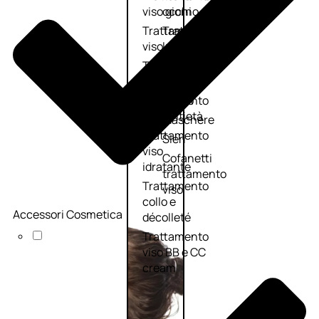
viso giorno
occhi
Trattamento
Trattamento
viso notte
labbra
Trattamento
Detergenti
viso 24 ore
trattanti
Trattamento
Scrub
viso antietà
Maschere
Trattamento
Sieri
viso
Cofanetti
idratante
trattamento
Trattamento
viso
collo e
Accessori Cosmetica
décolleté
Trattamento
viso BB e CC
cream