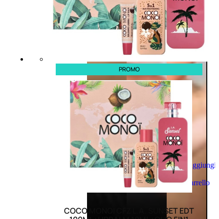
PROMO
Aggiungi
al
carrello
COCO MONOI CFZ L.A. SUNSET EDT