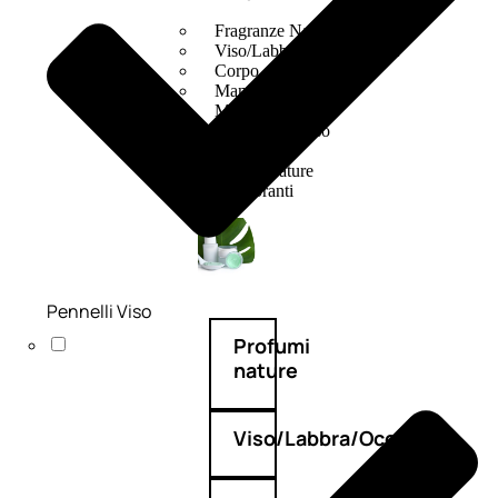
Fragranze Nature
Viso/Labbra/Occhi Nature
Corpo
Mani
Maschera Nature
Trattamenti Viso
Detergenza
Bagno Nature
Deodoranti
Pennelli Viso
Profumi
nature
Viso/Labbra/Occhi