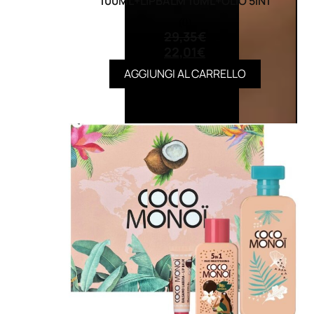
100ML+LIPBALM 10ML+OLIO 5IN1
(0)
29,35
€
22,01
€
AGGIUNGI AL CARRELLO