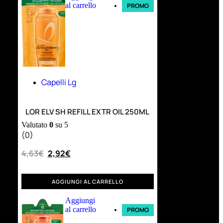
al carrello
PROMO
Capelli Lg
LOR ELV SH REFILL EXTR OIL 250ML
Valutato
0
su 5
(0)
4,63
€
2,92
€
AGGIUNGI AL CARRELLO
Aggiungi
al carrello
PROMO