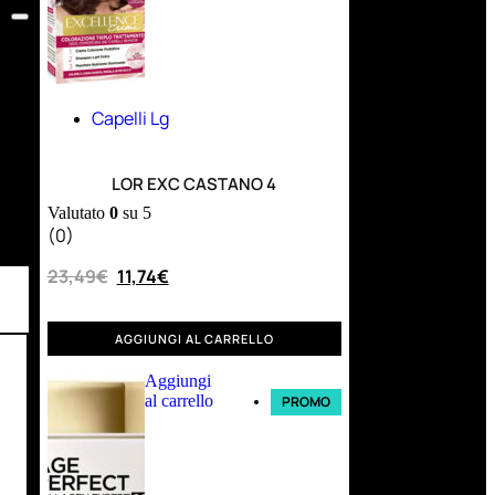
Capelli Lg
LOR EXC CASTANO 4
Valutato
0
su 5
(0)
23,49
€
11,74
€
AGGIUNGI AL CARRELLO
Aggiungi
al carrello
PROMO