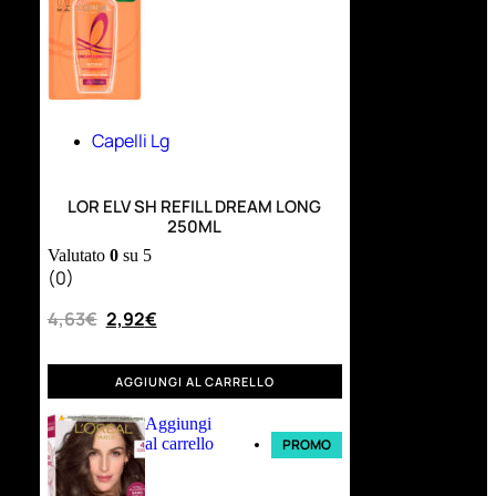
Capelli Lg
LOR ELV SH REFILL DREAM LONG
250ML
Valutato
0
su 5
(0)
4,63
€
2,92
€
AGGIUNGI AL CARRELLO
Aggiungi
al carrello
PROMO