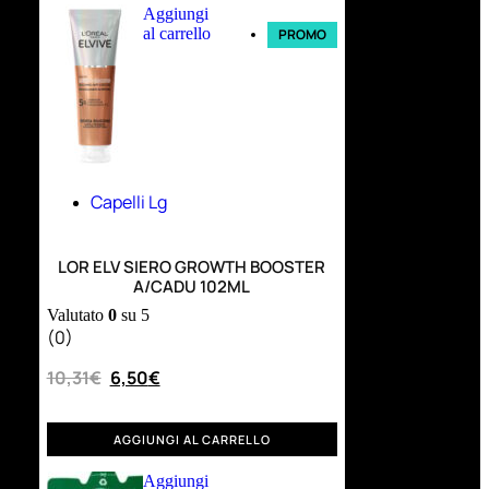
Aggiungi
al carrello
PROMO
Capelli Lg
LOR ELV SIERO GROWTH BOOSTER
A/CADU 102ML
Valutato
0
su 5
(0)
10,31
€
6,50
€
AGGIUNGI AL CARRELLO
Aggiungi