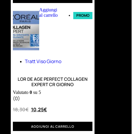
Aggiungi
al carrello
PROMO
Tratt Viso Giorno
LOR DE AGE PERFECT COLLAGEN
EXPERT CR GIORNO
Valutato
0
su 5
(0)
18,30
€
10,25
€
AGGIUNGI AL CARRELLO