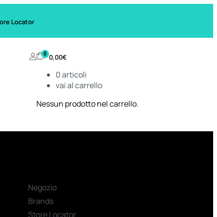
ore Locator
0
0,00
€
0
articoli
vai al carrello
Nessun prodotto nel carrello.
Negozio
Brands
Store Locator