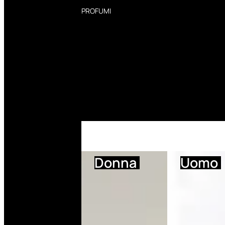
PROFUMI
Profumi Donna
Profumi Uomo
Deodoranti Donna
Deodoranti Uomo
Corpo Donna
Corpo Uomo
Profumi Capelli
Creme Mani
Bagnodoccia Donna Profumi
Bagnodoccia Uomo Profumi
Donna
Uomo