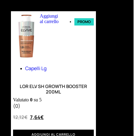
Ultimi arrivi
Aggiungi
al carrello
PROMO
Capelli Lg
LOR ELV SH GROWTH BOOSTER
200ML
Valutato
0
su 5
(0)
12,12
€
7,64
€
AGGIUNGI AL CARRELLO