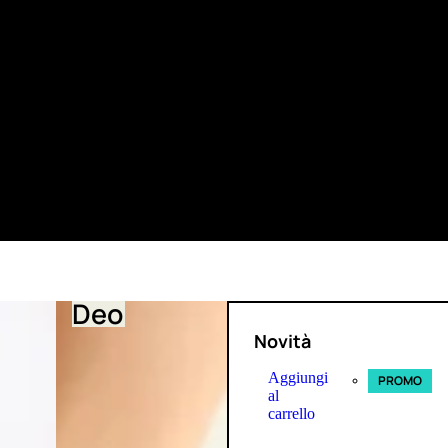
Deo
Novità
Aggiungi
PROMO
al
carrello