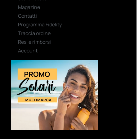
Magazine
Contatti
Programma Fidelity
Traccia ordine
Resi e rimborsi
Account