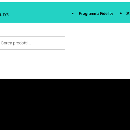
St
Programma Fidelity
AUTY5