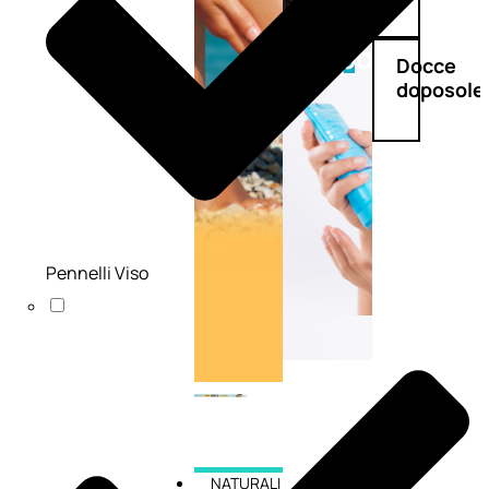
Doposole
Docce
doposole
Pennelli Viso
NATURALI