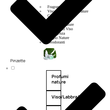
Fragranze Nature
Viso/Labbra/Occhi Nature
Corpo
Mani
Maschera Nature
Trattamenti Viso
Detergenza
Bagno Nature
Deodoranti
Pinzette
Profumi
nature
Viso/Labbra/Occhi