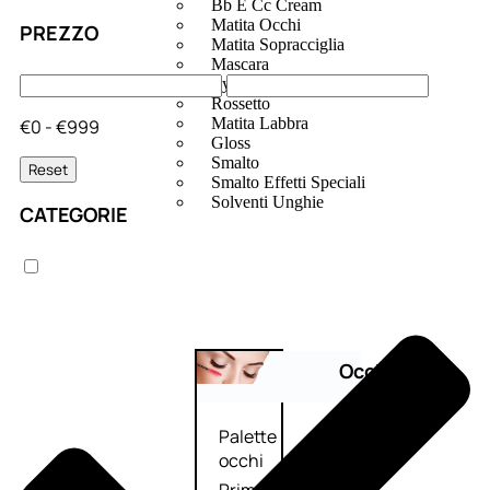
Bb E Cc Cream
Matita Occhi
PREZZO
Matita Sopracciglia
Mascara
Eyeliner
Rossetto
Matita Labbra
€0 - €999
Gloss
Smalto
Reset
Smalto Effetti Speciali
Solventi Unghie
CATEGORIE
Occhi
Palette
occhi