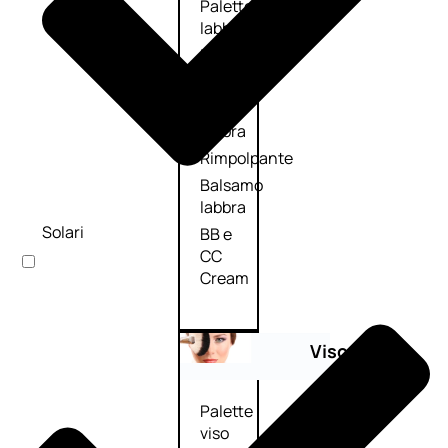
Palette
labbra
Rossetto
Gloss
Matita
labbra
Rimpolpante
Balsamo
labbra
Solari
BB e
CC
Cream
Viso
Palette
viso