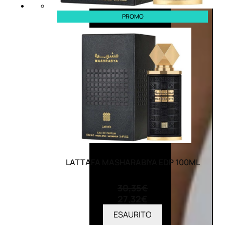
PROMO
LATTAFA MASHARABIYA EDP 100ML
(0)
30,35
€
27,32
€
ESAURITO