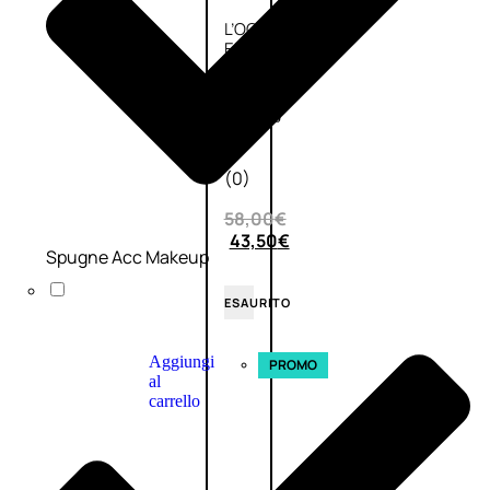
L’OCCITANE
EDT
VERBENA
E
Valutato
0
su
5
(0)
58,00
€
43,50
€
Spugne Acc Makeup
ESAURITO
Aggiungi
PROMO
al
carrello