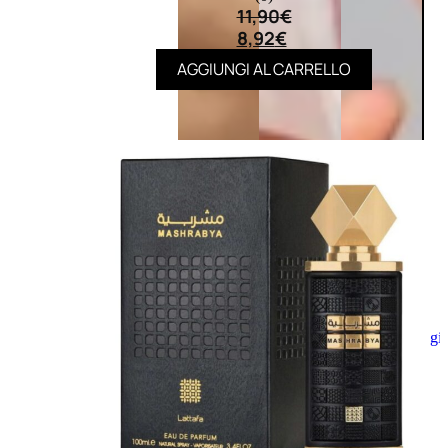
11,90
€
8,92
€
AGGIUNGI AL CARRELLO
Aggiungi
al
carrello