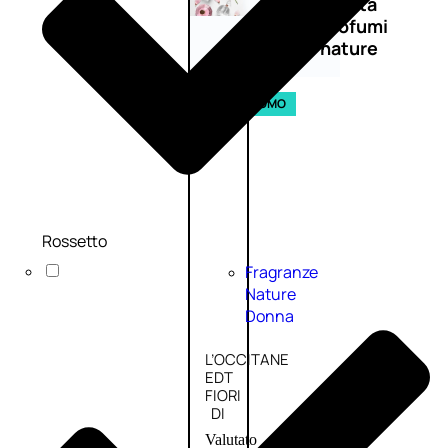
Novità
profumi
nature
Esaurito
PROMO
Rossetto
Fragranze
Nature
Donna
L’OCCITANE
EDT
FIORI
DI
Valutato