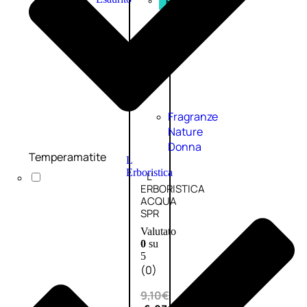
PROMO
Fragranze
Nature
Donna
Temperamatite
L
Erboristica
L’
ERBORISTICA
ACQUA
SPR
Valutato
0
su
5
(0)
9,10
€