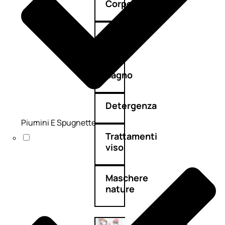
Corpo
Mani
Bagno
Detergenza
Piumini E Spugnette
Trattamenti
viso
Maschere
nature