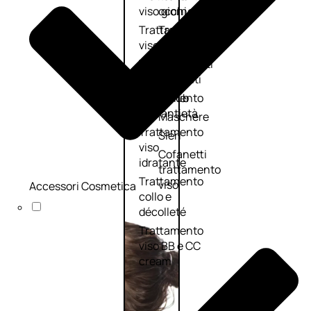
viso giorno
occhi
Trattamento
Trattamento
viso notte
labbra
Trattamento
Detergenti
viso 24 ore
trattanti
Trattamento
Scrub
viso antietà
Maschere
Trattamento
Sieri
viso
Cofanetti
idratante
trattamento
Trattamento
viso
Accessori Cosmetica
collo e
décolleté
Trattamento
viso BB e CC
cream