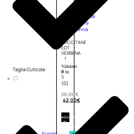
Fragranze
Nature
Donna
L’OCCITANE
EDT
VERBENA
1
Valutato
Taglia Cuticole
0
su
5
(0)
56,00
€
42,00
€
AGGIUNGI
AL
CARRELLO
Esaurito