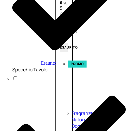
0
su
5
(0)
58,00
€
43,50
€
ESAURITO
Esaurito
PROMO
Specchio Tavolo
Fragranze
Nature
Donna