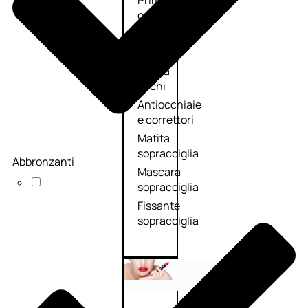
Primer
occhi
Eyeliner
Mascara
Matita
occhi
Antiocchiaie
e correttori
Matita
sopracciglia
Abbronzanti
Mascara
sopracciglia
Fissante
sopracciglia
Labbra