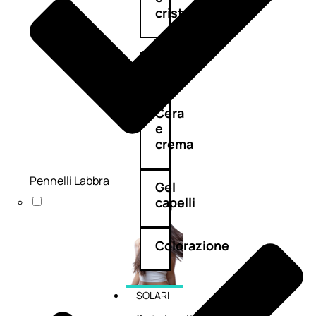
cristalli
Spray
Cera
e
crema
Pennelli Labbra
Gel
capelli
Colorazione
SOLARI