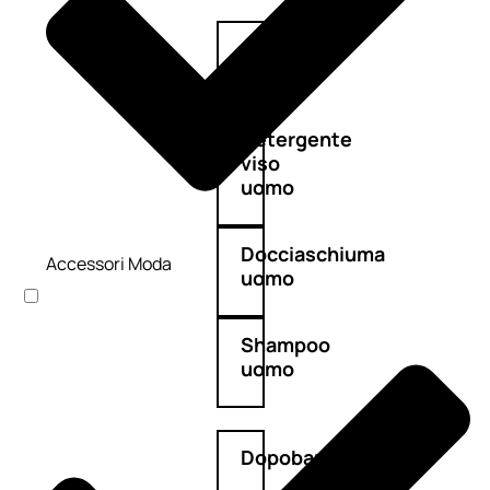
Antietà
uomo
Detergente
viso
uomo
Docciaschiuma
Accessori Moda
uomo
Shampoo
uomo
Dopobarba