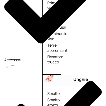
Primer
viso
Fondotinta
Cipria
Fard/Blush
Illuminante
viso
Terre
abbronzanti
Fissatore
Accessori
trucco
Unghie
Smalto
Smalto
effetti