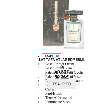
MAKE UP
LATTAFA ATLAS EDP 55ML
Base/ Primer Occhi
(0)
Base/ Primer Viso
40,30
€
Palette E Cofanetti Occhi
34,26
€
Palette E Cofanetti Viso
Palette E Cofanetti Labbra
ESAURITO
Fondotinta
Cipria
Fard/Blush
Terre Abbronzanti
Illuminante Viso