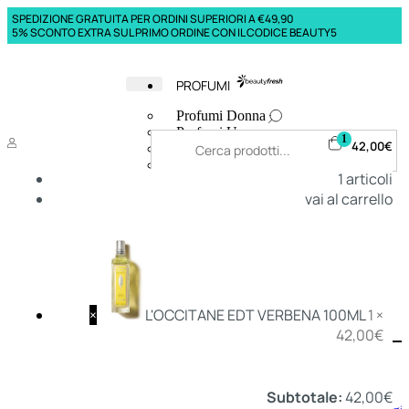
SPEDIZIONE GRATUITA PER ORDINI SUPERIORI A €49,90
5% SCONTO EXTRA SUL PRIMO ORDINE CON IL CODICE BEAUTY5
PROFUMI
Profumi Donna
Profumi Uomo
1
42,00
€
Deodoranti Donna
Deodoranti Uomo
1
articoli
Corpo Donna
vai al carrello
Corpo Uomo
Profumi Capelli
Creme Mani
Bagnodoccia Donna Profumi
Bagnodoccia Uomo Profumi
×
L'OCCITANE EDT VERBENA 100ML
1 ×
42,00
€
Deo
Donna
Uomo
Subtotale:
42,00
€