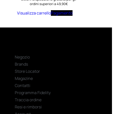
ordini superiori a 49,90€
Visualizza carrello
Pagamento
Negozio
Brands
Store Locator
Magazine
Contatti
Programma Fidelity
Traccia ordine
Resi e rimborsi
Account