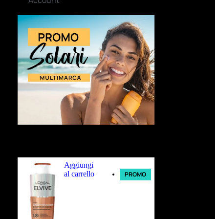
Ultimi arrivi
Aggiungi
al carrello
PROMO