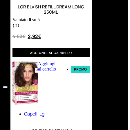
LOR ELV SH REFILL DREAM LONG
250ML
Valutato
0
su 5
(0)
4,63
€
2,92
€
AGGIUNGI AL CARRELLO
Aggiungi
al carrello
PROMO
Capelli Lg