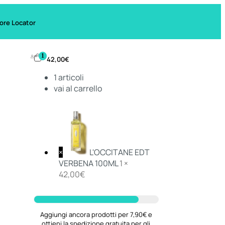
ore Locator
1
42,00
€
1
articoli
vai al carrello
×
L'OCCITANE EDT
VERBENA 100ML
1 ×
42,00
€
Aggiungi ancora prodotti per 7,90€ e
ottieni la spedizione gratuita per gli