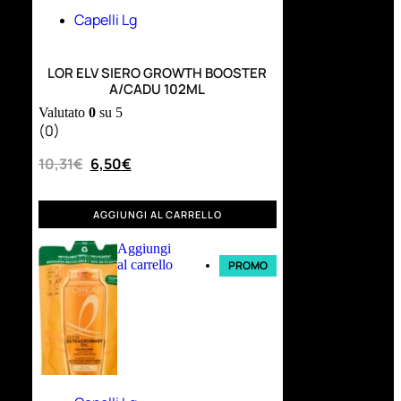
Capelli Lg
LOR ELV SIERO GROWTH BOOSTER
A/CADU 102ML
Valutato
0
su 5
(0)
10,31
€
6,50
€
AGGIUNGI AL CARRELLO
Aggiungi
al carrello
PROMO