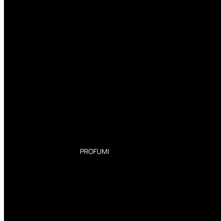
PROFUMI
Profumi Donna
Profumi Uomo
Deodoranti Donna
Deodoranti Uomo
Corpo Donna
Corpo Uomo
Profumi Capelli