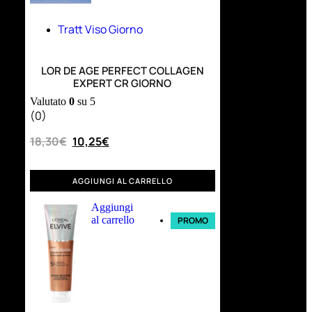
Tratt Viso Giorno
LOR DE AGE PERFECT COLLAGEN
EXPERT CR GIORNO
Valutato
0
su 5
(0)
18,30
€
10,25
€
AGGIUNGI AL CARRELLO
Aggiungi
al carrello
PROMO