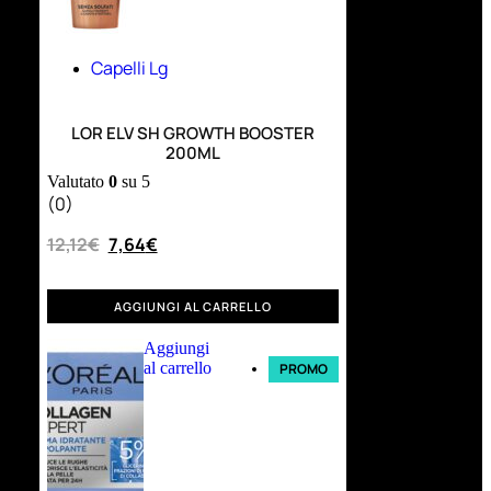
Capelli Lg
LOR ELV SH GROWTH BOOSTER
200ML
Valutato
0
su 5
(0)
12,12
€
7,64
€
AGGIUNGI AL CARRELLO
Aggiungi
al carrello
PROMO