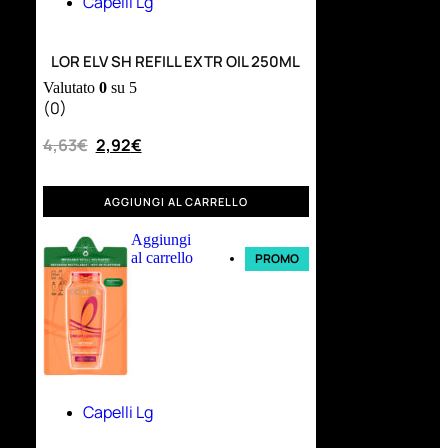
Capelli Lg
LOR ELV SH REFILL EXTR OIL 250ML
Valutato
0
su 5
(0)
4,63
€
2,92
€
AGGIUNGI AL CARRELLO
Aggiungi
al carrello
PROMO
Capelli Lg