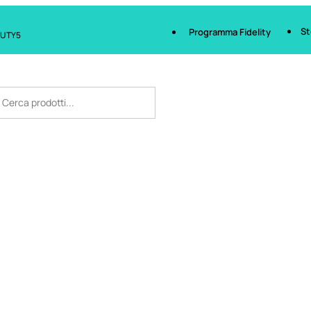
St
Programma Fidelity
AUTY5