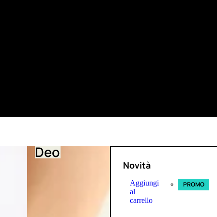
Deo
Novità
Aggiungi
PROMO
al
carrello