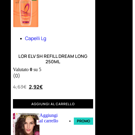
Capelli Lg
LOR ELV SH REFILL DREAM LONG
250ML
Valutato
0
su 5
(0)
4,63
€
2,92
€
AGGIUNGI AL CARRELLO
Aggiungi
al carrello
PROMO