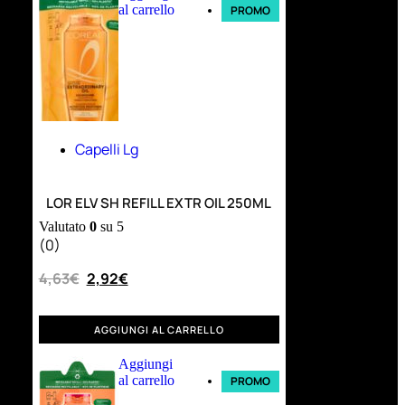
al carrello
PROMO
Capelli Lg
LOR ELV SH REFILL EXTR OIL 250ML
Valutato
0
su 5
(0)
4,63
€
2,92
€
AGGIUNGI AL CARRELLO
Aggiungi
al carrello
PROMO