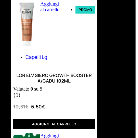
Aggiungi
al carrello
PROMO
Capelli Lg
LOR ELV SIERO GROWTH BOOSTER
A/CADU 102ML
Valutato
0
su 5
(0)
10,31
€
6,50
€
AGGIUNGI AL CARRELLO
Aggiungi