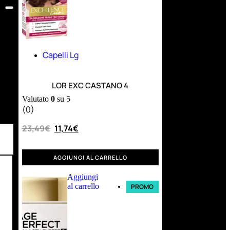
Capelli Lg
LOR EXC CASTANO 4
Valutato
0
su 5
(0)
23,49
€
11,74
€
AGGIUNGI AL CARRELLO
Aggiungi
al carrello
PROMO