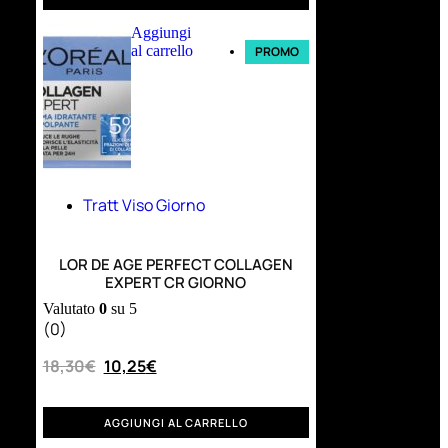
Aggiungi
al carrello
PROMO
Tratt Viso Giorno
LOR DE AGE PERFECT COLLAGEN
EXPERT CR GIORNO
Valutato
0
su 5
(0)
18,30
€
10,25
€
AGGIUNGI AL CARRELLO