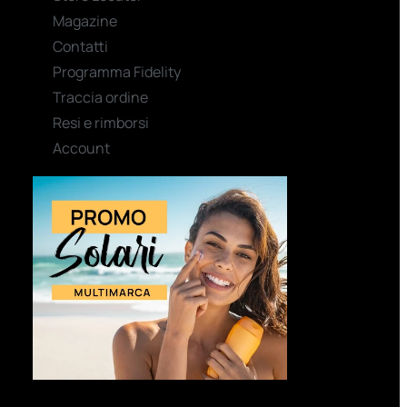
Magazine
Contatti
Programma Fidelity
Traccia ordine
Resi e rimborsi
Account