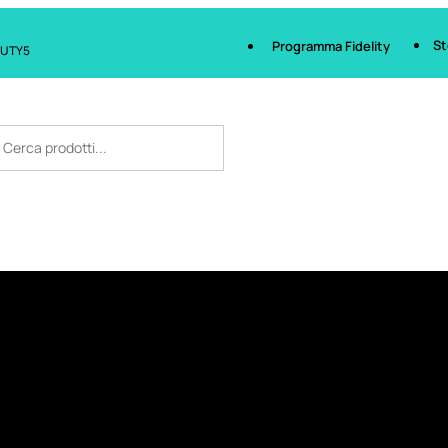
St
Programma Fidelity
AUTY5