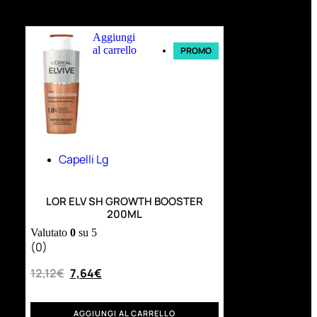
Ultimi arrivi
Aggiungi
al carrello
PROMO
Capelli Lg
LOR ELV SH GROWTH BOOSTER
200ML
Valutato
0
su 5
(0)
12,12
€
7,64
€
AGGIUNGI AL CARRELLO