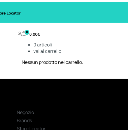
ore Locator
0
0,00
€
0
articoli
vai al carrello
Nessun prodotto nel carrello.
Negozio
Brands
Store Locator