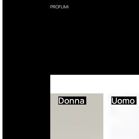
PROFUMI
Profumi Donna
Profumi Uomo
Deodoranti Donna
Deodoranti Uomo
Corpo Donna
Corpo Uomo
Profumi Capelli
Creme Mani
Bagnodoccia Donna Profumi
Bagnodoccia Uomo Profumi
Donna
Uomo