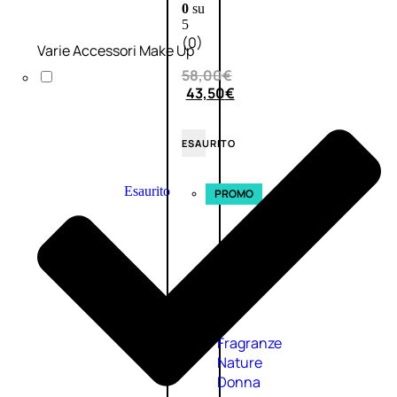
0
su
5
(0)
Varie Accessori Make Up
58,00
€
43,50
€
ESAURITO
Esaurito
PROMO
Fragranze
Nature
Donna