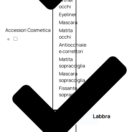
Primer
occhi
Eyeliner
Mascara
Accessori Cosmetica
Matita
occhi
Antiocchiaie
e correttori
Matita
sopracciglia
Mascara
sopracciglia
Fissante
sopracciglia
Labbra