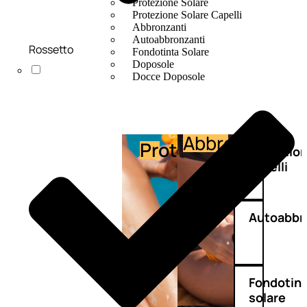
Protezione Solare
Protezione Solare Capelli
Abbronzanti
Autoabbronzanti
Rossetto
Fondotinta Solare
Doposole
Docce Doposole
Abbronzante
Protezione
Protezio
capelli
Autoabbr
Fondotin
solare