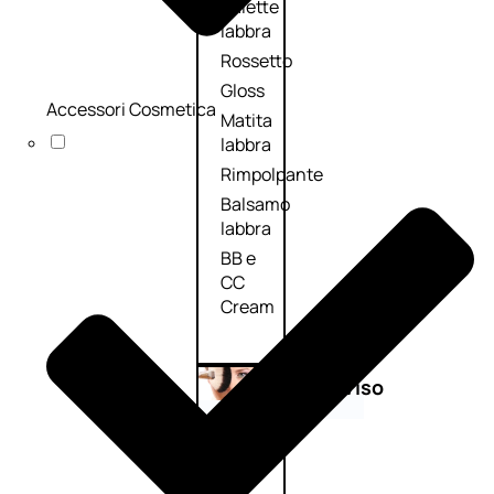
Palette
labbra
Rossetto
Gloss
Accessori Cosmetica
Matita
labbra
Rimpolpante
Balsamo
labbra
BB e
CC
Cream
Viso
Palette
viso