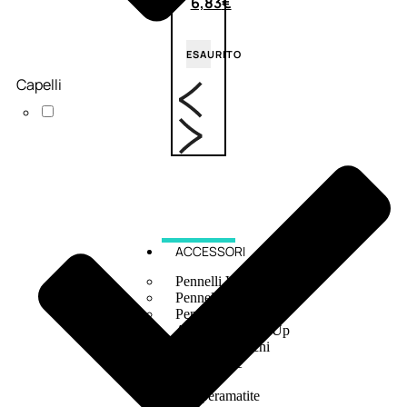
6,83
€
ESAURITO
Capelli
ACCESSORI
Pennelli Viso
Pennelli Occhi
Pennelli Labbra
Accessori Make Up
Accessori Occhi
Ciglia Finte
Pinzette
Temperamatite