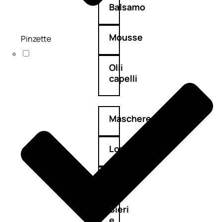
Balsamo
Mousse
Pinzette
Olii
capelli
Maschere
Lozioni
Fiale
Sieri
e