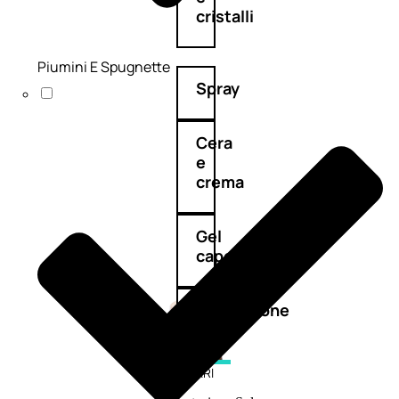
cristalli
Piumini E Spugnette
Spray
Cera
e
crema
Gel
capelli
Colorazione
SOLARI