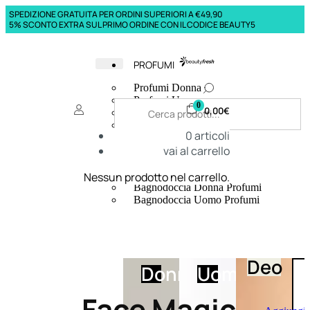
SPEDIZIONE GRATUITA PER ORDINI SUPERIORI A €49,90
5% SCONTO EXTRA SUL PRIMO ORDINE CON IL CODICE BEAUTY5
PROFUMI
Profumi Donna
Profumi Uomo
0
0,00
€
Deodoranti Donna
Deodoranti Uomo
0
articoli
Corpo Donna
vai al carrello
Corpo Uomo
Profumi Capelli
Creme Mani
Nessun prodotto nel carrello.
Bagnodoccia Donna Profumi
Bagnodoccia Uomo Profumi
Deo
Donna
Uomo
Face Magic