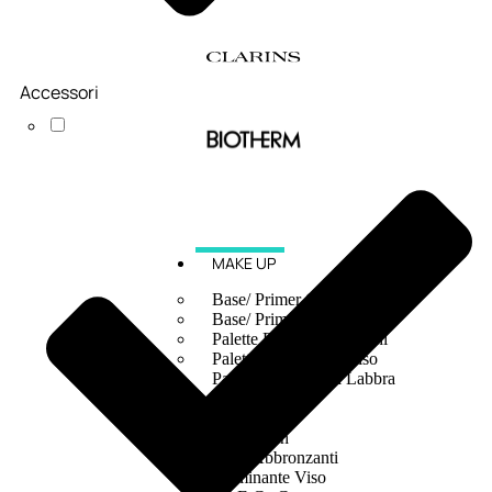
Accessori
MAKE UP
Base/ Primer Occhi
Base/ Primer Viso
Palette E Cofanetti Occhi
Palette E Cofanetti Viso
Palette E Cofanetti Labbra
Fondotinta
Cipria
Fard/Blush
Terre Abbronzanti
Illuminante Viso