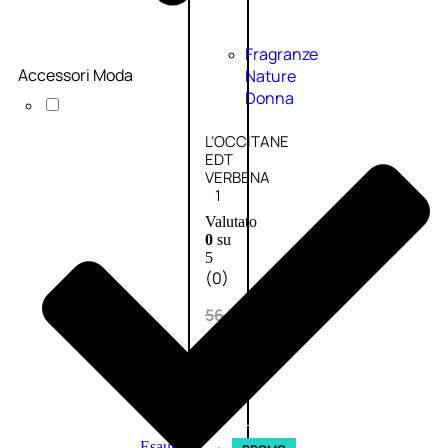
Fragranze
Accessori Moda
Nature
Donna
L’OCCITANE
EDT
VERBENA
1
Valutato
0
su
5
(0)
56,00
€
42,00
€
AGGIUNGI
AL
CARRELLO
Esaurito