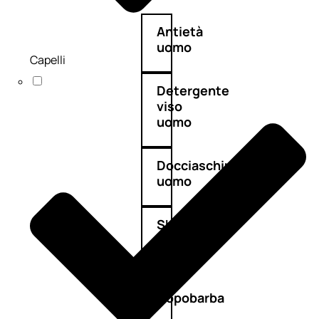
Antietà
uomo
Capelli
Detergente
viso
uomo
Docciaschiuma
uomo
Shampoo
uomo
Dopobarba