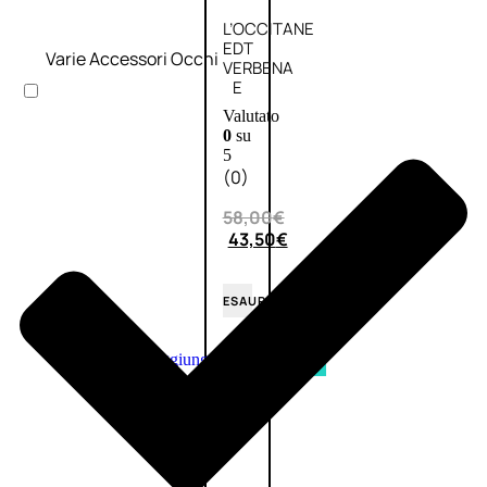
L’OCCITANE
EDT
Varie Accessori Occhi
VERBENA
E
Valutato
0
su
5
(0)
58,00
€
43,50
€
ESAURITO
Aggiungi
PROMO
al
carrello