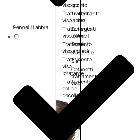
viso giorno
occhi
Trattamento
Trattamento
viso notte
labbra
Pennelli Labbra
Trattamento
Detergenti
viso 24 ore
trattanti
Trattamento
Scrub
viso antietà
Maschere
Trattamento
Sieri
viso
Cofanetti
idratante
trattamento
Trattamento
viso
collo e
décolleté
Trattamento
viso BB e CC
cream