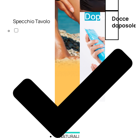
Doposole
Docce
Specchio Tavolo
doposole
NATURALI