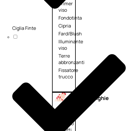
Primer
viso
Fondotinta
Cipria
Ciglia Finte
Fard/Blush
Illuminante
viso
Terre
abbronzanti
Fissatore
trucco
Unghie
Smalto
Smalto
effetti