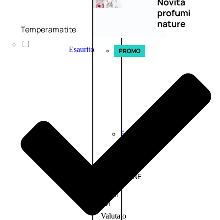
Novità
profumi
nature
Temperamatite
Esaurito
PROMO
Fragranze
Nature
Donna
L’OCCITANE
EDT
FIORI
DI
Valutato