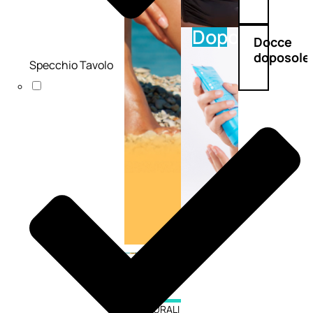
Doposole
Docce
doposole
Specchio Tavolo
NATURALI