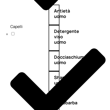
Antietà
uomo
Capelli
Detergente
viso
uomo
Docciaschiuma
uomo
Shampoo
uomo
Dopobarba