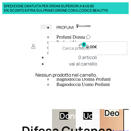
SPEDIZIONE GRATUITA PER ORDINI SUPERIORI A €49,90
5% SCONTO EXTRA SUL PRIMO ORDINE CON IL CODICE BEAUTY5
PROFUMI
Profumi Donna
Profumi Uomo
0
0,00
€
Deodoranti Donna
Deodoranti Uomo
0
articoli
Corpo Donna
vai al carrello
Corpo Uomo
Profumi Capelli
Creme Mani
Nessun prodotto nel carrello.
Bagnodoccia Donna Profumi
Bagnodoccia Uomo Profumi
Deo
Donna
Uomo
Difesa Cutanea