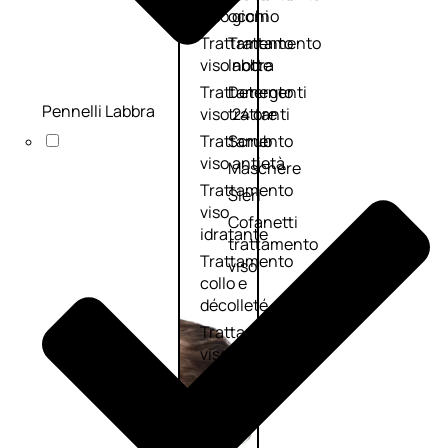
viso giorno
occhi
Trattamento
Trattamento
viso notte
labbra
Trattamento
Detergenti
Pennelli Labbra
viso 24 ore
trattanti
Trattamento
Scrub
viso antietà
Maschere
Trattamento
Sieri
viso
Cofanetti
idratante
trattamento
Trattamento
viso
collo e
décolleté
Trattamento
viso BB e CC
cream