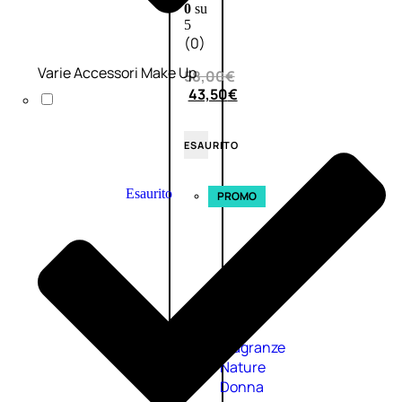
0
su
5
(0)
Varie Accessori Make Up
58,00
€
43,50
€
ESAURITO
Esaurito
PROMO
Fragranze
Nature
Donna