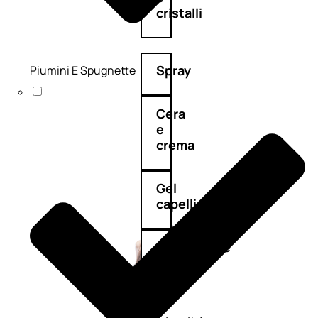
cristalli
Spray
Piumini E Spugnette
Cera
e
crema
Gel
capelli
Colorazione
SOLARI