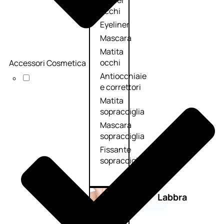
Primer
occhi
Eyeliner
Mascara
Matita
occhi
Accessori Cosmetica
Antiocchiaie
e correttori
Matita
sopracciglia
Mascara
sopracciglia
Fissante
sopracciglia
Labbra