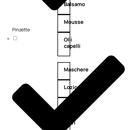
Balsamo
Mousse
Pinzette
Olii
capelli
Maschere
Lozioni
Fiale
Sieri
e