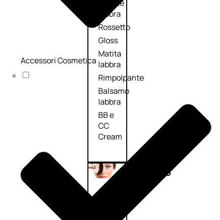
Palette
labbra
Rossetto
Gloss
Matita
Accessori Cosmetica
labbra
Rimpolpante
Balsamo
labbra
BB e
CC
Cream
Viso
Palette
viso