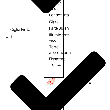
Primer
viso
Fondotinta
Cipria
Fard/Blush
Ciglia Finte
Illuminante
viso
Terre
abbronzanti
Fissatore
trucco
Unghie
Smalto
Smalto
effetti