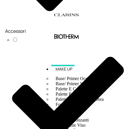
Accessori
MAKE UP
Base/ Primer Occhi
Base/ Primer Viso
Palette E Cofanetti Occhi
Palette E Cofanetti Viso
Palette E Cofanetti Labbra
Fondotinta
Cipria
Fard/Blush
Terre Abbronzanti
Illuminante Viso