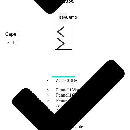
6,83
€
ESAURITO
Capelli
ACCESSORI
Pennelli Viso
Pennelli Occhi
Pennelli Labbra
Accessori Make Up
Accessori Occhi
Ciglia Finte
Pinzette
Temperamatite