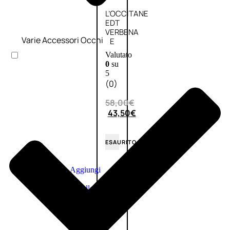
L’OCCITANE
EDT
VERBENA
Varie Accessori Occhi
E
Valutato
0
su
5
(0)
58,00
€
43,50
€
ESAURITO
Aggiungi
PROMO
al
carrello