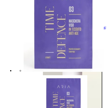
Aggiungi
al
carrello