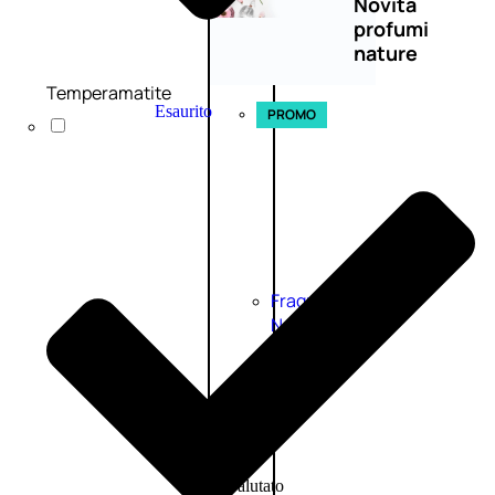
Novità
profumi
nature
Temperamatite
Esaurito
PROMO
Fragranze
Nature
Donna
L’OCCITANE
EDT
FIORI
DI
Valutato