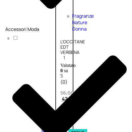
Fragranze
Nature
Donna
Accessori Moda
L’OCCITANE
EDT
VERBENA
1
Valutato
0
su
5
(0)
56,00
€
42,00
€
AGGIUNGI
AL
CARRELLO
Esaurito