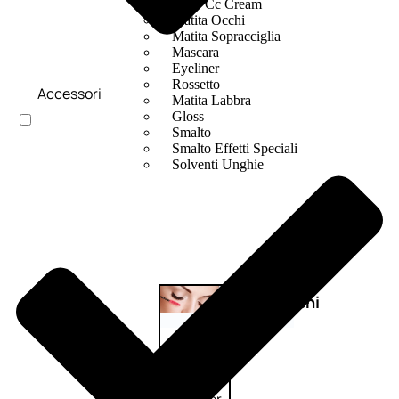
Bb E Cc Cream
Matita Occhi
Matita Sopracciglia
Mascara
Eyeliner
Rossetto
Accessori
Matita Labbra
Gloss
Smalto
Smalto Effetti Speciali
Solventi Unghie
Occhi
Palette
occhi