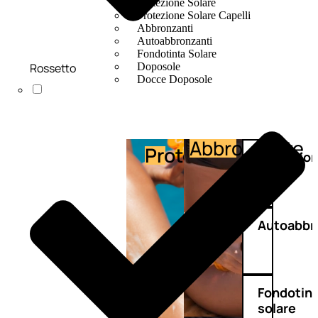
Protezione Solare
Protezione Solare Capelli
Abbronzanti
Autoabbronzanti
Fondotinta Solare
Rossetto
Doposole
Docce Doposole
Abbronzante
Protezione
Protezio
capelli
Autoabbr
Fondotin
solare