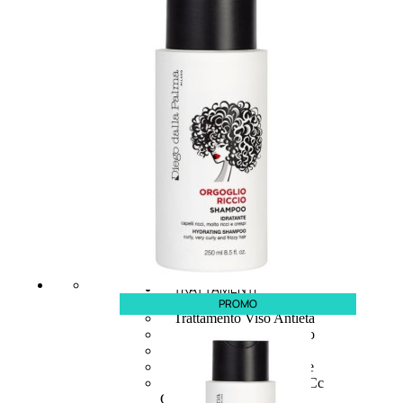
speciali
Solvente
Trattamenti
unghie
Cofanetti
unghie
TRATTAMENTI
PROMO
Trattamento Viso Antieta
Trattamento Viso Giorno
Trattamento Viso Notte
Trattamento Viso 24 Ore
Trattamento Viso Bb E Cc
Cream