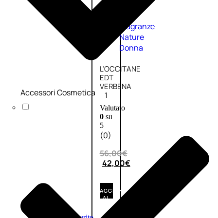
Fragranze
Nature
Donna
L’OCCITANE
EDT
VERBENA
Accessori Cosmetica
1
Valutato
0
su
5
(0)
56,00
€
42,00
€
AGGIUNGI
AL
CARRELLO
Esaurito