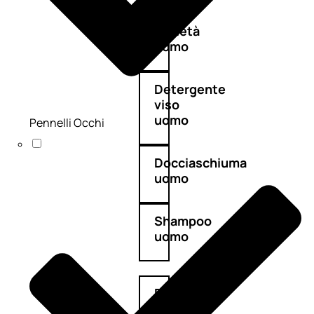
Antietà
uomo
Detergente
viso
uomo
Pennelli Occhi
Docciaschiuma
uomo
Shampoo
uomo
Dopobarba