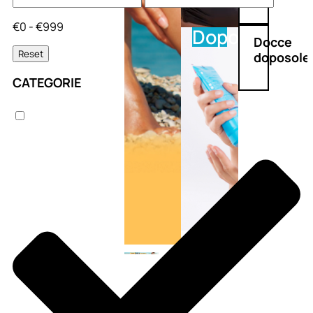
€0 - €999
Doposole
Docce
Reset
doposole
CATEGORIE
NATURALI