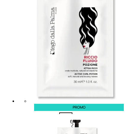
CAPELLI
Shampoo
Balsamo
Mousse
Olii Capelli
Maschere
Lozioni
Fiale
Sieri e Cristalli
Spray
Cera e Crema
Gel Capelli
Colorazione
PROMO
Shampoo