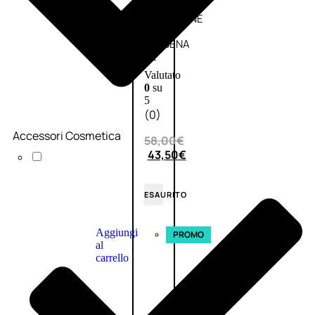
L’OCCITANE
EDT
VERBENA
E
Valutato
0
su
5
(0)
Accessori Cosmetica
58,00
€
43,50
€
ESAURITO
Aggiungi
PROMO
al
carrello