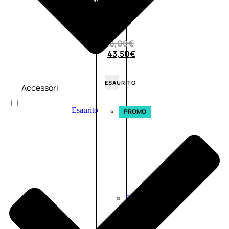
0
su
5
(0)
58,00
€
43,50
€
ESAURITO
Accessori
Esaurito
PROMO
Fragranze
Nature
Donna