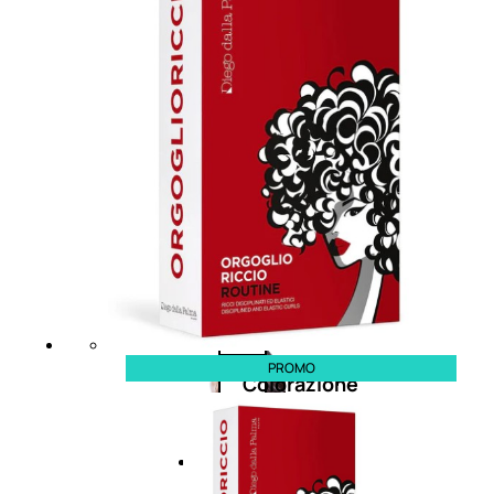
cristalli
Spray
Cera
e
crema
Gel
capelli
PROMO
Colorazione
SOLARI