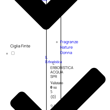
PROMO
Fragranze
Ciglia Finte
Nature
Donna
L
Erboristica
L’
ERBORISTICA
ACQUA
SPR
Valutato
0
su
5
(0)
9,10
€