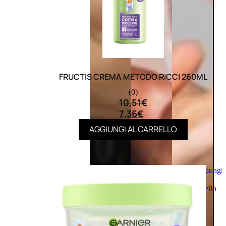
FRUCTIS CREMA METODO RICCI 260ML
(0)
10,51
€
7,36
€
AGGIUNGI AL CARRELLO
Aggiungi
al
carrello