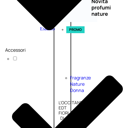
Novità
profumi
nature
Esaurito
PROMO
Accessori
Fragranze
Nature
Donna
L’OCCITANE
EDT
FIORI
DI
Valutato