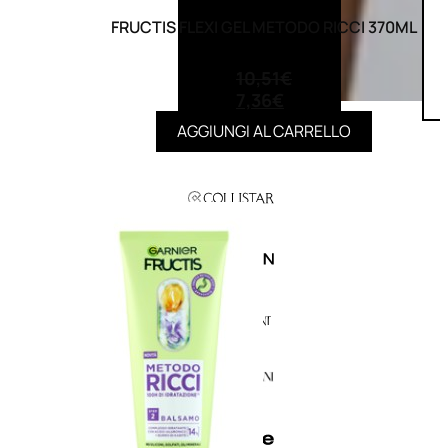
FRUCTIS FLEXI GEL METODO RICCI 370ML
(0)
10,51
€
7,36
€
AGGIUNGI AL CARRELLO