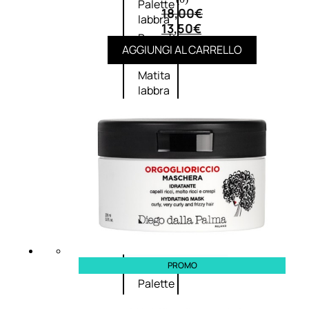
Palette
18,00
€
labbra
13,50
€
Rossetto
AGGIUNGI AL CARRELLO
Gloss
Matita
labbra
Rimpolpante
Balsamo
labbra
BB e
CC
Cream
Viso
PROMO
Palette
viso