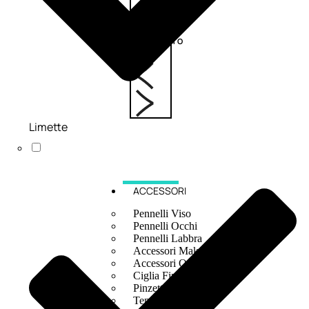
6,83
€
ESAURITO
Limette
ACCESSORI
Pennelli Viso
Pennelli Occhi
Pennelli Labbra
Accessori Make Up
Accessori Occhi
Ciglia Finte
Pinzette
Temperamatite