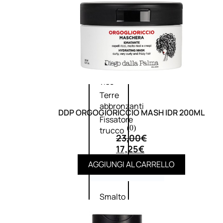
Primer
viso
Fondotinta
Cipria
Fard/Blush
Illuminante
viso
Terre
abbronzanti
DDP ORGOGIORICCIO MASH IDR 200ML
Fissatore
(0)
trucco
23,00
€
17,25
€
AGGIUNGI AL CARRELLO
Unghie
Smalto
Smalto
effetti