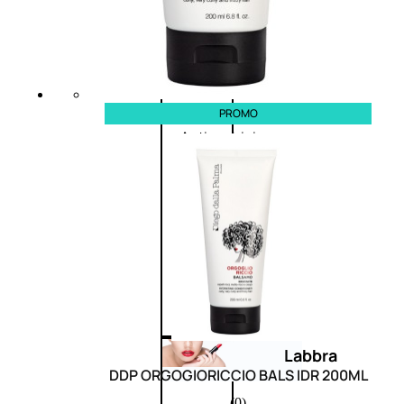
Primer
occhi
Eyeliner
Mascara
Matita
occhi
PROMO
Antiocchiaie
e correttori
Matita
sopracciglia
Mascara
sopracciglia
Fissante
sopracciglia
Labbra
DDP ORGOGIORICCIO BALS IDR 200ML
(0)