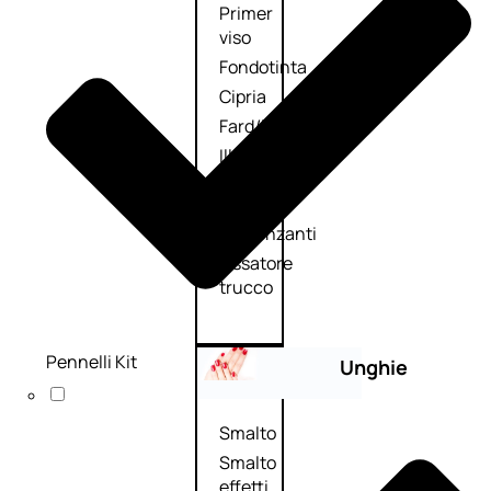
Primer
viso
Fondotinta
Cipria
Fard/Blush
Illuminante
viso
Terre
abbronzanti
Fissatore
trucco
Pennelli Kit
Unghie
Smalto
Smalto
effetti