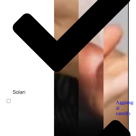
Solari
Aggiungi
al
carrello