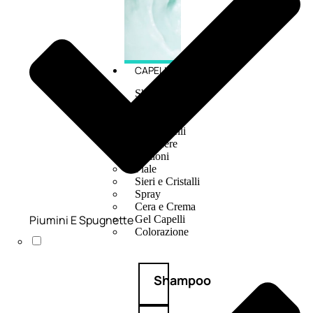
CAPELLI
Shampoo
Balsamo
Mousse
Olii Capelli
Maschere
Lozioni
Fiale
Sieri e Cristalli
Spray
Cera e Crema
Piumini E Spugnette
Gel Capelli
Colorazione
Shampoo