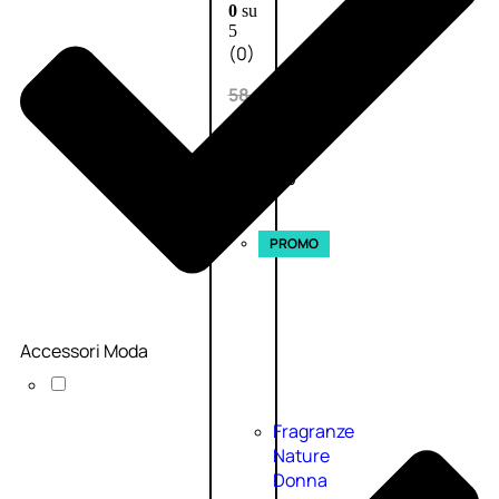
0
su
5
(0)
58,00
€
43,50
€
ESAURITO
Esaurito
PROMO
Accessori Moda
Fragranze
Nature
Donna