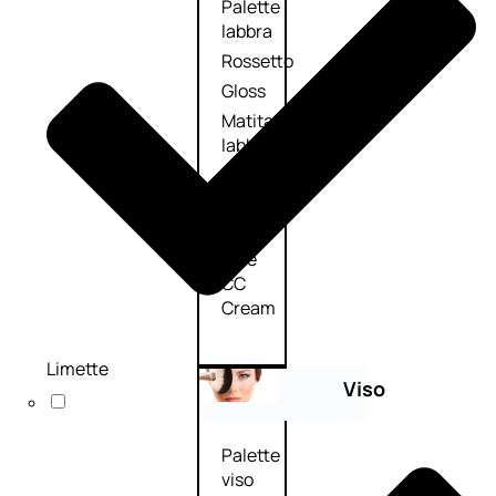
Palette
labbra
Rossetto
Gloss
Matita
labbra
Rimpolpante
Balsamo
labbra
BB e
CC
Cream
Limette
Viso
Palette
viso