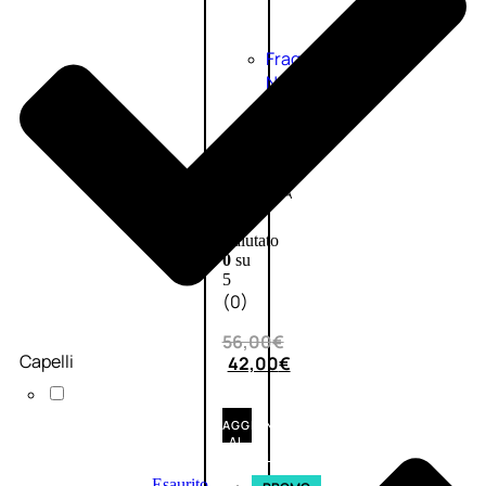
Fragranze
Nature
Donna
L’OCCITANE
EDT
VERBENA
1
Valutato
0
su
5
(0)
56,00
€
Capelli
42,00
€
AGGIUNGI
AL
CARRELLO
Esaurito