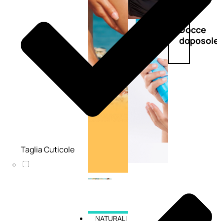
Doposole
Docce
doposole
Taglia Cuticole
NATURALI