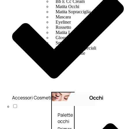
Bb E Cc Cream
Matita Occhi
Matita Sopracciglia
Mascara
Eyeliner
Rossetto
Matita Labbra
Gloss
Smalto
Smalto Effetti Speciali
Solventi Unghie
Occhi
Accessori Cosmetica
Palette
occhi