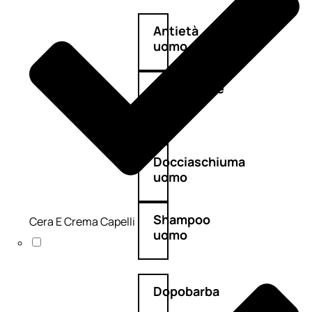
Antietà
uomo
Detergente
viso
uomo
Docciaschiuma
uomo
Shampoo
Cera E Crema Capelli
uomo
Dopobarba