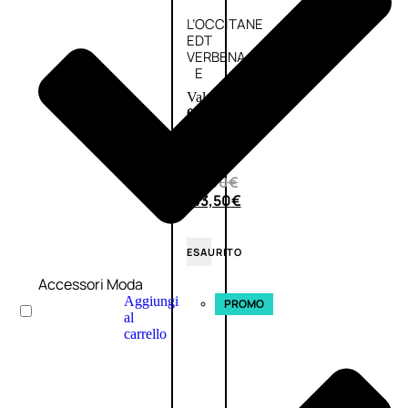
L’OCCITANE
EDT
VERBENA
E
Valutato
0
su
5
(0)
58,00
€
43,50
€
ESAURITO
Accessori Moda
Aggiungi
PROMO
al
carrello