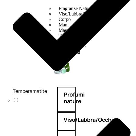
Fragranze Nature
Viso/Labbra/Occhi Nature
Corpo
Mani
Maschera Nature
Trattamenti Viso
Detergenza
Bagno Nature
Deodoranti
Temperamatite
Profumi
nature
Viso/Labbra/Occhi