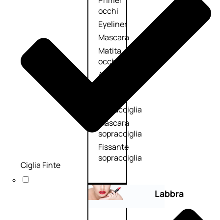
Primer
occhi
Eyeliner
Mascara
Matita
occhi
Antiocchiaie
e correttori
Matita
sopracciglia
Mascara
sopracciglia
Fissante
sopracciglia
Ciglia Finte
Labbra