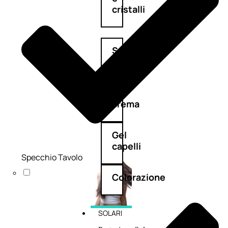
cristalli
Spray
Cera
e
crema
Gel
capelli
Specchio Tavolo
Colorazione
SOLARI