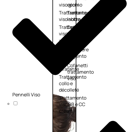
viso giorno
occhi
Trattamento
Trattamento
viso notte
labbra
Trattamento
Detergenti
viso 24 ore
trattanti
Trattamento
Scrub
viso antietà
Maschere
Trattamento
Sieri
viso
Cofanetti
idratante
trattamento
Trattamento
viso
collo e
décolleté
Pennelli Viso
Trattamento
viso BB e CC
cream