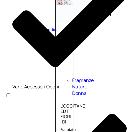
Novità
profumi
nature
Esaurito
PROMO
Fragranze
Varie Accessori Occhi
Nature
Donna
L’OCCITANE
EDT
FIORI
DI
Valutato