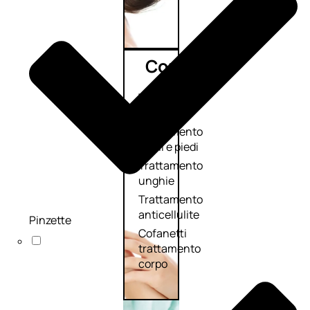
Corpo
Trattamento
corpo
Trattamento
mani e piedi
Trattamento
unghie
Trattamento
anticellulite
Pinzette
Cofanetti
trattamento
corpo