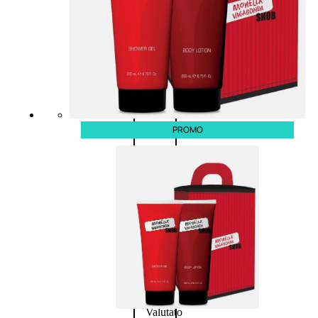
Novità
profumi
nature
Esaurito
PROMO
PROMO
Fragranze
Nature
Donna
L’OCCITANE
EDT
FIORI
DI
Valutato