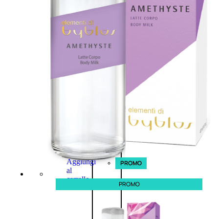
L’OCCITANE
EDT
VERBENA
E
Valutato
0
su
5
(0)
58,00
€
43,50
€
ESAURITO
Aggiungi
PROMO
al
carrello
PROMO