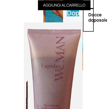
AGGIUNGI AL CARRELLO
Doposole
Docce
doposole
NATURALI