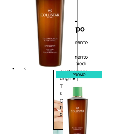
Corpo
Trattamento
corpo
Trattamento
mani e piedi
Trattamento
PROMO
unghie
Trattamento
anticellulite
Cofanetti
trattamento
corpo