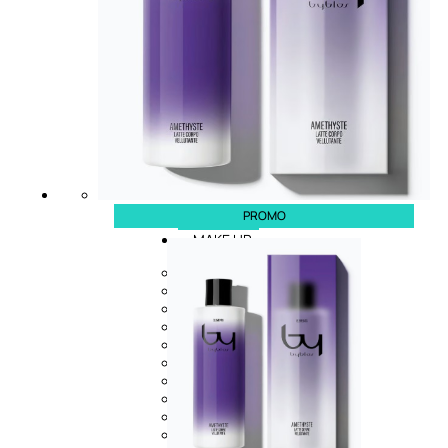
PROMO
MAKE UP
Base/ Primer Occhi
Base/ Primer Viso
Palette E Cofanetti Occhi
Palette E Cofanetti Viso
Palette E Cofanetti Labbra
Fondotinta
Cipria
Fard/Blush
Terre Abbronzanti
Illuminante Viso