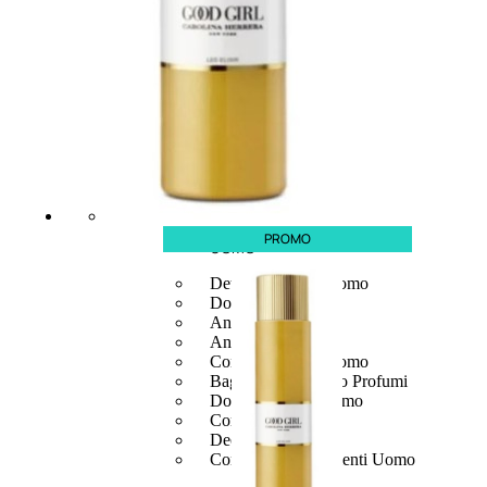
PROMO
UOMO
Detergente Viso Uomo
Dopobarba Uomo
Antieta Uomo
Anticaduta Uomo
Contorno Occhi Uomo
Bagnodoccia Uomo Profumi
Docciaschiuma Uomo
Corpo Uomo
Deodoranti Uomo
Confezioni Trattamenti Uomo