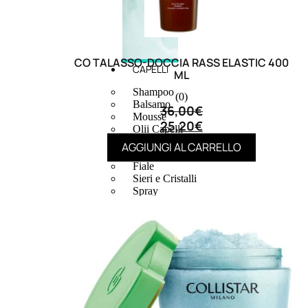
CO TALASSO-DOCCIA RASS ELASTIC 400
CAPELLI
ML
Shampoo
(0)
Balsamo
36,00
€
Mousse
25,20
€
Olii Capelli
Maschere
AGGIUNGI AL CARRELLO
Lozioni
Fiale
Sieri e Cristalli
Spray
Cera e Crema
Gel Capelli
Colorazione
Shampoo