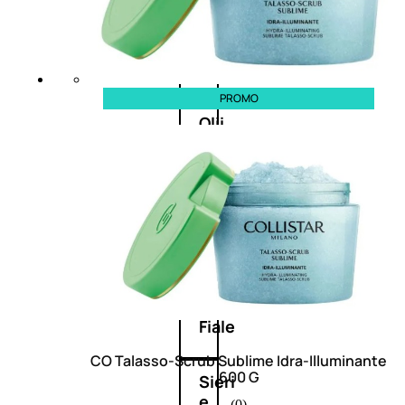
Balsamo
Mousse
PROMO
Olii
capelli
Maschere
Lozioni
Fiale
CO Talasso-Scrub Sublime Idra-Illuminante
600 G
Sieri
e
(0)