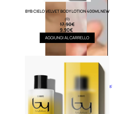
BYB CIELO VELVET BODY LOTION 400ML NEW
(0)
17,90
€
9,90
€
AGGIUNGI AL CARRELLO
Aggiungi
al
carrello