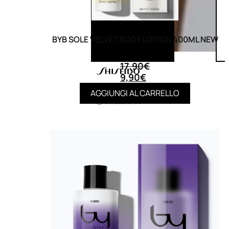
BYB SOLE VELVET BODY LOTION 400ML NEW
(0)
17,90
€
9,90
€
AGGIUNGI AL CARRELLO