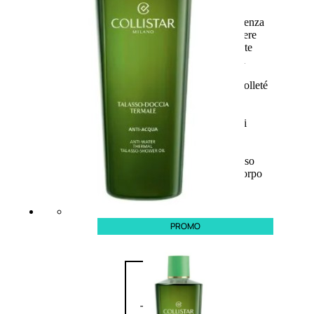
Trattamento Viso Occhi
Trattamento Viso Detergenza
Trattamento Viso Maschere
Trattamento Viso Idratante
Trattamento Viso Labbra
Trattamento Viso Sieri
Trattamento Collo e Decolleté
Trattamento Corpo
Trattamento Anticellulite
Trattamento Mani e Piedi
Trattamento Unghie
Trattamento Deodoranti
Cofanetti Trattamento Viso
Cofanetti Trattamento Corpo
PROMO
Viso
Trattamento
Trattamento