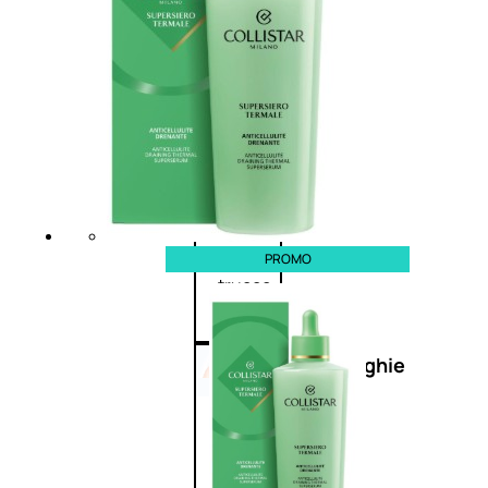
Primer
viso
Fondotinta
Cipria
Fard/Blush
Illuminante
viso
Terre
abbronzanti
PROMO
Fissatore
trucco
Unghie
Smalto
Smalto
effetti