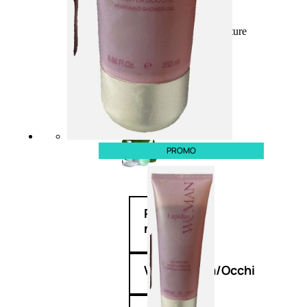
Fragranze Nature
Viso/Labbra/Occhi Nature
Corpo
Mani
Maschera Nature
Trattamenti Viso
Detergenza
Bagno Nature
Deodoranti
PROMO
Profumi
nature
Viso/Labbra/Occhi