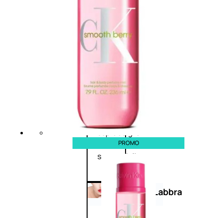
Primer
occhi
Eyeliner
Mascara
Matita
occhi
Antiocchiaie
e correttori
Matita
sopracciglia
Mascara
sopracciglia
PROMO
Fissante
sopracciglia
Labbra