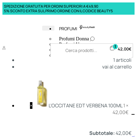
SPEDIZIONE GRATUITA PER ORDINI SUPERIORI A €49,90
5% SCONTO EXTRA SUL PRIMO ORDINE CON IL CODICE BEAUTY5
PROFUMI
Profumi Donna
Profumi Uomo
1
42,00
€
Deodoranti Donna
Deodoranti Uomo
1
articoli
Corpo Donna
vai al carrello
Corpo Uomo
Profumi Capelli
Creme Mani
Bagnodoccia Donna Profumi
Bagnodoccia Uomo Profumi
×
L'OCCITANE EDT VERBENA 100ML
1 ×
42,00
€
Deo
Donna
Uomo
Subtotale:
42,00
€