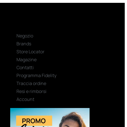
Negozio
Brands
Store Locator
Magazine
Contatti
Programma Fidelity
Traccia ordine
Resi e rimborsi
Account