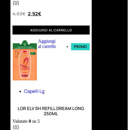
(0)
4,63
€
2,92
€
AGGIUNGI AL CARRELLO
Aggiungi
al carrello
PROMO
Capelli Lg
LOR ELV SH REFILL DREAM LONG
250ML
Valutato
0
su 5
(0)