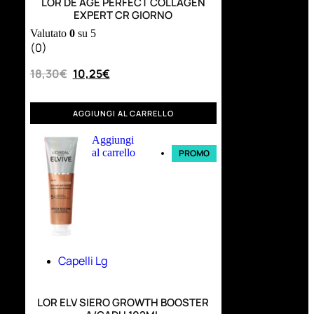
LOR DE AGE PERFECT COLLAGEN
EXPERT CR GIORNO
Valutato
0
su 5
(0)
18,30
€
10,25
€
AGGIUNGI AL CARRELLO
Aggiungi
al carrello
PROMO
Capelli Lg
LOR ELV SIERO GROWTH BOOSTER