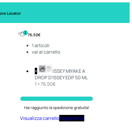
ore Locator
1
76,50
€
1
articoli
vai al carrello
×
ISSEY MIYAKE A
DROP D'ISSEY EDP 50 ML
1 ×
76,50
€
Hai raggiunto la spedizione gratuita!
Visualizza carrello
Pagamento