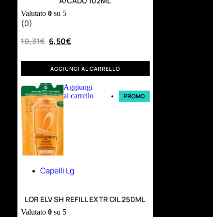
A/CADU 102ML
Valutato
0
su 5
(0)
10,31
€
6,50
€
AGGIUNGI AL CARRELLO
Aggiungi
al carrello
PROMO
Capelli Lg
LOR ELV SH REFILL EXTR OIL 250ML
Valutato
0
su 5