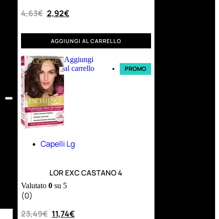
4,63
€
2,92
€
AGGIUNGI AL CARRELLO
Aggiungi
al carrello
PROMO
Capelli Lg
LOR EXC CASTANO 4
Valutato
0
su 5
(0)
23,49
€
11,74
€