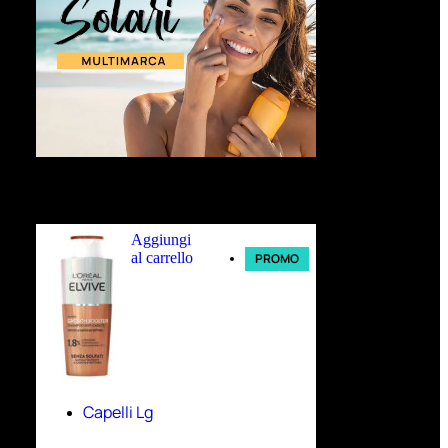
Ultimi arrivi
Aggiungi
al carrello
PROMO
Capelli Lg