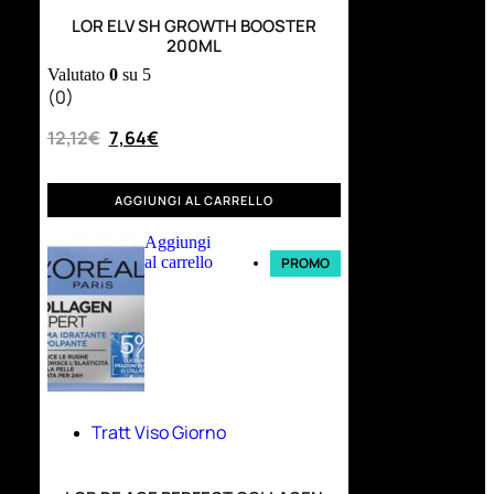
LOR ELV SH GROWTH BOOSTER
200ML
Valutato
0
su 5
(0)
12,12
€
7,64
€
AGGIUNGI AL CARRELLO
Aggiungi
al carrello
PROMO
Tratt Viso Giorno