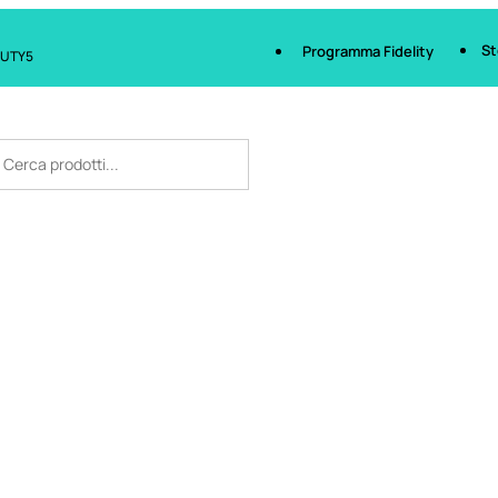
St
Programma Fidelity
AUTY5