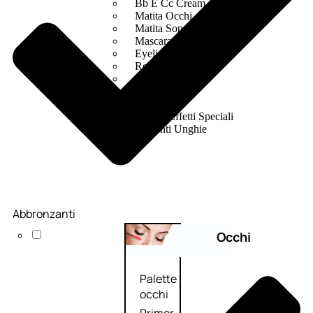
Bb E Cc Cream
Matita Occhi
Matita Sopracciglia
Mascara
Eyeliner
Rossetto
Matita Labbra
Gloss
Smalto
Smalto Effetti Speciali
Solventi Unghie
Abbronzanti
Occhi
Palette
occhi