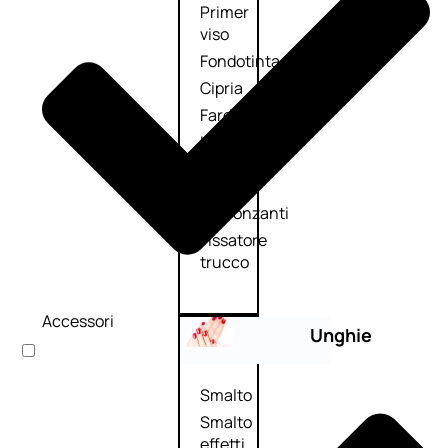
Primer
viso
Fondotinta
Cipria
Fard/Blush
Illuminante
viso
Terre
abbronzanti
Fissatore
trucco
Accessori
Unghie
Smalto
Smalto
effetti