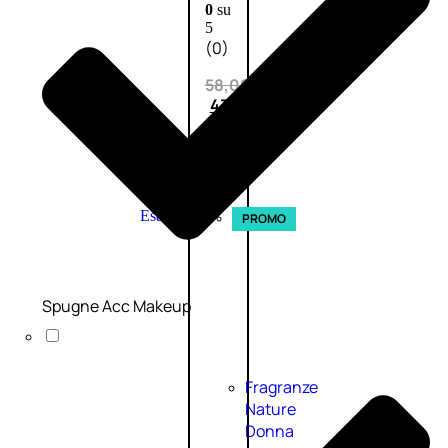
0
su
5
(0)
58,00
€
43,50
€
ESAURITO
Esaurito
PROMO
Spugne Acc Makeup
Fragranze
Nature
Donna