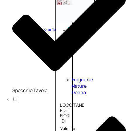
Novità
profumi
nature
Esaurito
PROMO
Fragranze
Nature
Specchio Tavolo
Donna
L’OCCITANE
EDT
FIORI
DI
Valutato