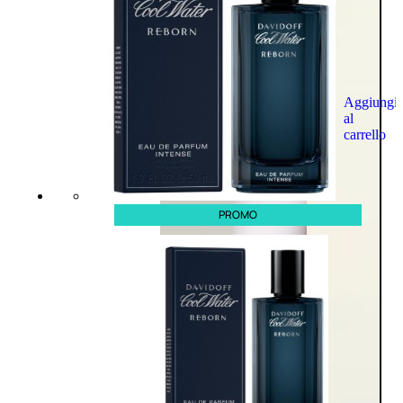
Aggiungi
al
carrello
PROMO