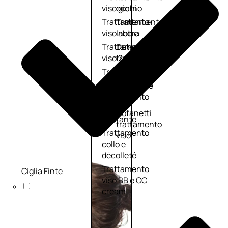
viso giorno
occhi
Trattamento
Trattamento
viso notte
labbra
Trattamento
Detergenti
viso 24 ore
trattanti
Trattamento
Scrub
viso antietà
Maschere
Trattamento
Sieri
viso
Cofanetti
idratante
trattamento
Trattamento
viso
collo e
décolleté
Trattamento
Ciglia Finte
viso BB e CC
cream