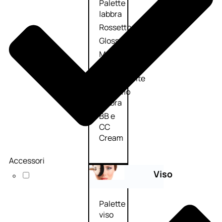
Palette
labbra
Rossetto
Gloss
Matita
labbra
Rimpolpante
Balsamo
labbra
BB e
CC
Cream
Accessori
Viso
Palette
viso