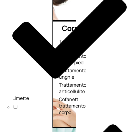
Corpo
Trattamento
corpo
Trattamento
mani e piedi
Trattamento
unghie
Trattamento
anticellulite
Limette
Cofanetti
trattamento
corpo