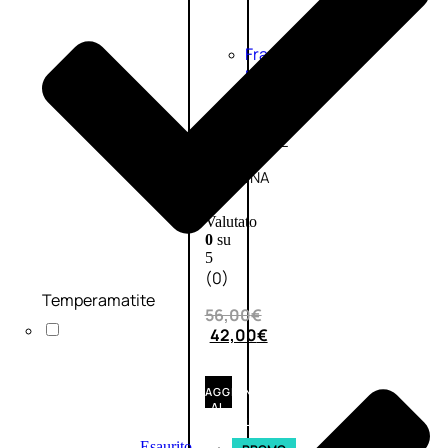
Fragranze
Nature
Donna
L’OCCITANE
EDT
VERBENA
1
Valutato
0
su
5
(0)
Temperamatite
56,00
€
42,00
€
AGGIUNGI
AL
CARRELLO
Esaurito