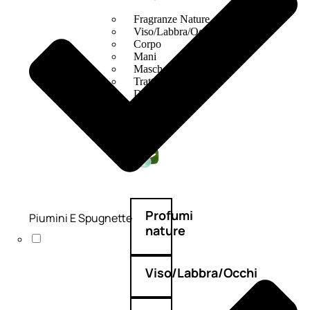
Fragranze Nature
Viso/Labbra/Occhi Nature
Corpo
Mani
Maschera Nature
Trattamenti Viso
Detergenza
Bagno Nature
Deodoranti
Profumi
Piumini E Spugnette
nature
Viso/Labbra/Occhi