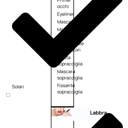
Primer
occhi
Eyeliner
Mascara
Matita
occhi
Antiocchiaie
e correttori
Matita
sopracciglia
Mascara
sopracciglia
Fissante
Solari
sopracciglia
Labbra