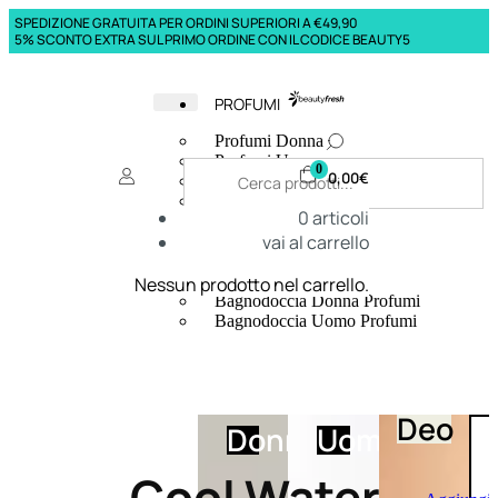
SPEDIZIONE GRATUITA PER ORDINI SUPERIORI A €49,90
5% SCONTO EXTRA SUL PRIMO ORDINE CON IL CODICE BEAUTY5
PROFUMI
Profumi Donna
Profumi Uomo
0
0,00
€
Deodoranti Donna
Deodoranti Uomo
0
articoli
Corpo Donna
vai al carrello
Corpo Uomo
Profumi Capelli
Creme Mani
Nessun prodotto nel carrello.
Bagnodoccia Donna Profumi
Bagnodoccia Uomo Profumi
Deo
Donna
Uomo
Cool Water