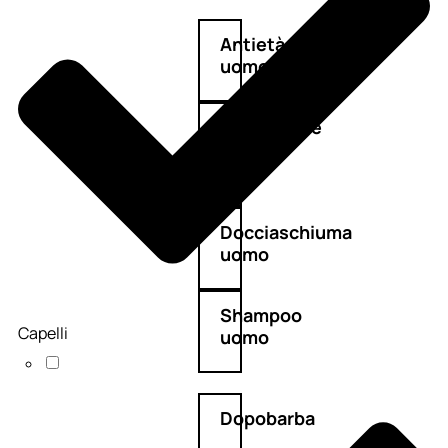
Antietà
uomo
Detergente
viso
uomo
Docciaschiuma
uomo
Shampoo
Capelli
uomo
Dopobarba