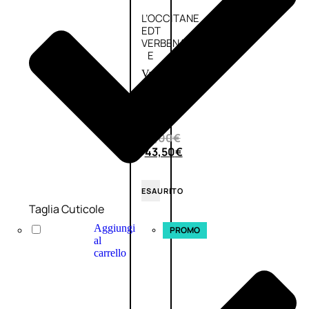
L’OCCITANE
EDT
VERBENA
E
Valutato
0
su
5
(0)
58,00
€
43,50
€
ESAURITO
Taglia Cuticole
Aggiungi
PROMO
al
carrello