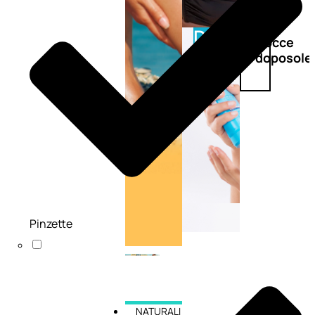
Doposole
Docce
doposole
Pinzette
NATURALI