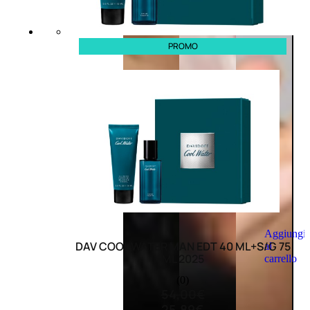
PROMO
Aggiungi
DAV COOL WATER MAN EDT 40 ML+S/G 75
al
ML 2025
carrello
(0)
54,00
€
25,89
€