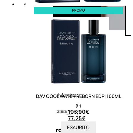
PROMO
DAV COOL WATER REBORN EDPI 100ML
(0)
103,00
€
77,25
€
ESAURITO