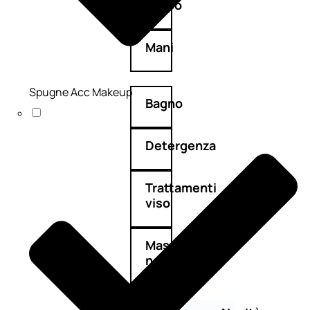
Corpo
Mani
Spugne Acc Makeup
Bagno
Detergenza
Trattamenti
viso
Maschere
nature