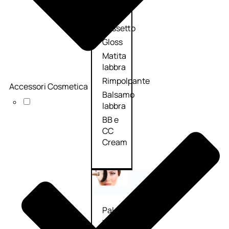
Palette
labbra
Rossetto
Gloss
Matita
labbra
Rimpolpante
Accessori Cosmetica
Balsamo
labbra
BB e
CC
Cream
Viso
Palette
viso