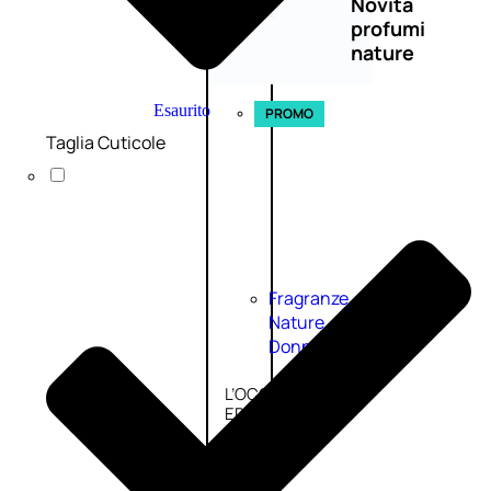
Novità
profumi
nature
Esaurito
PROMO
Taglia Cuticole
Fragranze
Nature
Donna
L’OCCITANE
EDT
FIORI
DI
Valutato