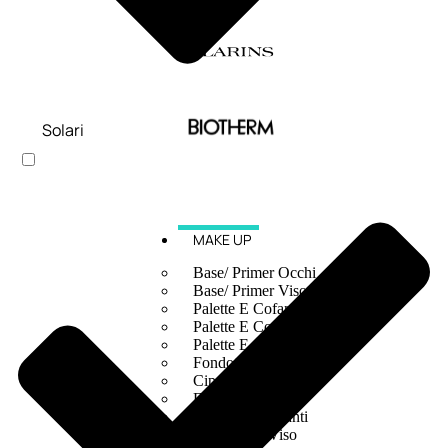
Solari
MAKE UP
Base/ Primer Occhi
Base/ Primer Viso
Palette E Cofanetti Occhi
Palette E Cofanetti Viso
Palette E Cofanetti Labbra
Fondotinta
Cipria
Fard/Blush
Terre Abbronzanti
Illuminante Viso