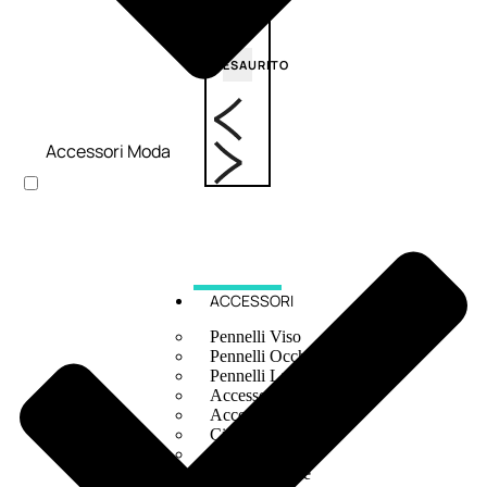
6,83
€
ESAURITO
Accessori Moda
ACCESSORI
Pennelli Viso
Pennelli Occhi
Pennelli Labbra
Accessori Make Up
Accessori Occhi
Ciglia Finte
Pinzette
Temperamatite