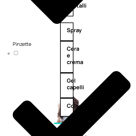
cristalli
Spray
Pinzette
Cera
e
crema
Gel
capelli
Colorazione
SOLARI