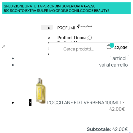
SPEDIZIONE GRATUITA PER ORDINI SUPERIORI A €49,90
5% SCONTO EXTRA SUL PRIMO ORDINE CON IL CODICE BEAUTY5
PROFUMI
Profumi Donna
Profumi Uomo
1
42,00
€
Deodoranti Donna
Deodoranti Uomo
1
articoli
Corpo Donna
vai al carrello
Corpo Uomo
Profumi Capelli
Creme Mani
Bagnodoccia Donna Profumi
Bagnodoccia Uomo Profumi
×
L'OCCITANE EDT VERBENA 100ML
1 ×
42,00
€
Deo
Donna
Uomo
Subtotale:
42,00
€