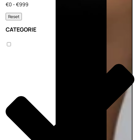
€0 - €999
Reset
CATEGORIE