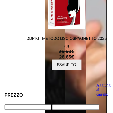
DDP KIT METODO LISCIOSPAGHETTO 2025
(0)
35,50
€
26,63
€
ESAURITO
Aggiungi
al
PREZZO
carrello