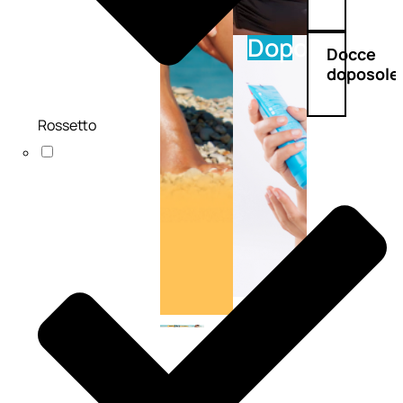
Doposole
Docce
doposole
Rossetto
NATURALI