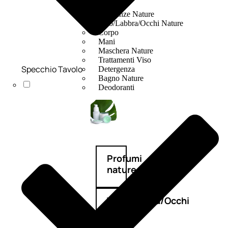
Fragranze Nature
Viso/Labbra/Occhi Nature
Corpo
Mani
Maschera Nature
Trattamenti Viso
Specchio Tavolo
Detergenza
Bagno Nature
Deodoranti
Profumi
nature
Viso/Labbra/Occhi