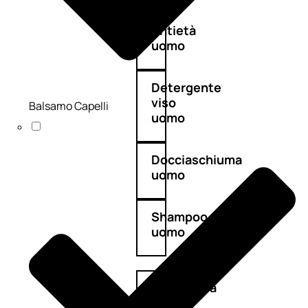
Antietà
uomo
Detergente
viso
Balsamo Capelli
uomo
Docciaschiuma
uomo
Shampoo
uomo
Dopobarba