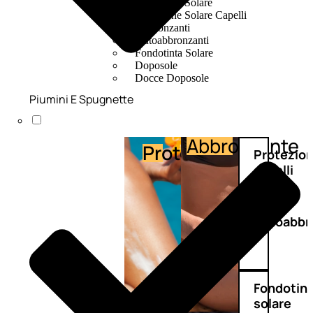
Protezione Solare
Protezione Solare Capelli
Abbronzanti
Autoabbronzanti
Fondotinta Solare
Doposole
Docce Doposole
Piumini E Spugnette
Abbronzante
Protezione
Protezio
capelli
Autoabbr
Fondotin
solare