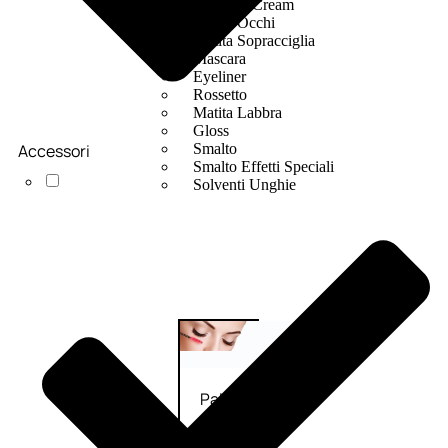
Bb E Cc Cream
Matita Occhi
Matita Sopracciglia
Mascara
Eyeliner
Rossetto
Matita Labbra
Gloss
Accessori
Smalto
Smalto Effetti Speciali
Solventi Unghie
Occhi
Palette
occhi