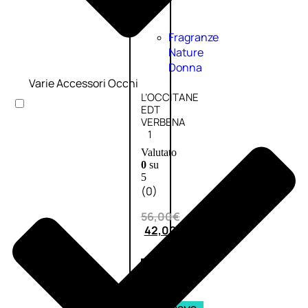
Fragranze
Nature
Donna
Varie Accessori Occhi
L’OCCITANE
EDT
VERBENA
1
Valutato
0
su
5
(0)
56,00
€
42,00
€
AGGIUNGI
AL
CARRELLO
Esaurito