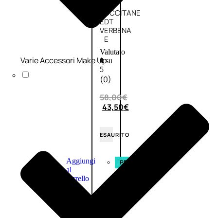
L’OCCITANE
EDT
VERBENA
E
Valutato
Varie Accessori Make Up
0
su
5
(0)
58,00
€
43,50
€
ESAURITO
Aggiungi
PROMO
al
carrello