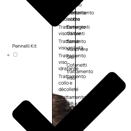
viso giorno
occhi
Trattamento
Trattamento
viso notte
labbra
Trattamento
Detergenti
viso 24 ore
trattanti
Trattamento
Scrub
Pennelli Kit
viso antietà
Maschere
Trattamento
Sieri
viso
Cofanetti
idratante
trattamento
Trattamento
viso
collo e
décolleté
Trattamento
viso BB e CC
cream