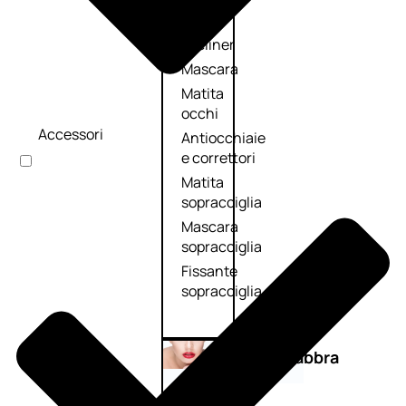
Primer
occhi
Eyeliner
Mascara
Matita
occhi
Accessori
Antiocchiaie
e correttori
Matita
sopracciglia
Mascara
sopracciglia
Fissante
sopracciglia
Labbra