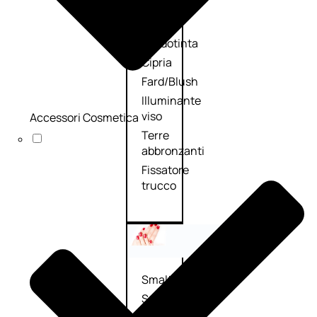
Primer
viso
Fondotinta
Cipria
Fard/Blush
Illuminante
viso
Accessori Cosmetica
Terre
abbronzanti
Fissatore
trucco
Unghie
Smalto
Smalto
effetti