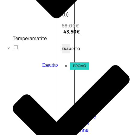
0
su
5
(0)
58,00
€
43,50
€
Temperamatite
ESAURITO
Esaurito
PROMO
Fragranze
Nature
Donna