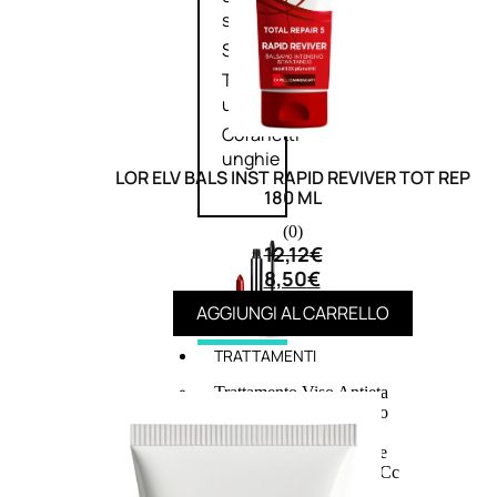
speciali
Solvente
Trattamenti
unghie
Cofanetti
unghie
LOR ELV BALS INST RAPID REVIVER TOT REP
180 ML
(0)
12,12
€
8,50
€
AGGIUNGI AL CARRELLO
TRATTAMENTI
Trattamento Viso Antieta
Trattamento Viso Giorno
Trattamento Viso Notte
Trattamento Viso 24 Ore
Trattamento Viso Bb E Cc
Cream