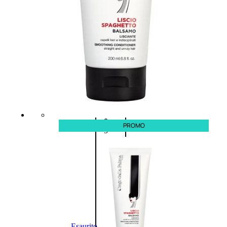
Fragranze
Nature
Donna
L’OCCITANE
EDT
VERBENA
1
Valutato
0
su
PROMO
5
(0)
56,00
€
42,00
€
AGGIUNGI
AL
CARRELLO
Esaurito