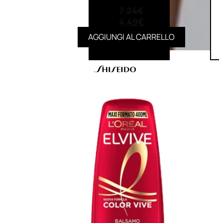
(0)
7,24
€
4,49
€
AGGIUNGI AL CARRELLO