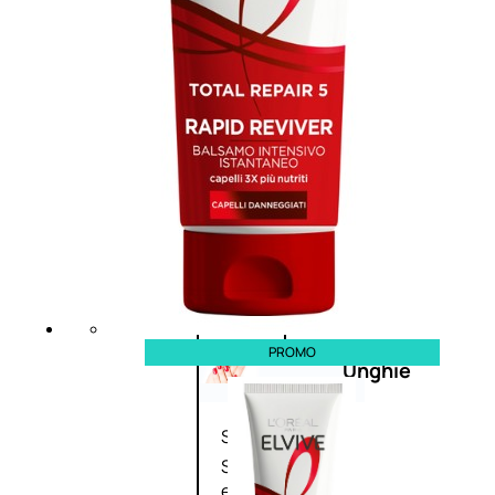
Primer
viso
Fondotinta
Cipria
Fard/Blush
Illuminante
viso
Terre
abbronzanti
Fissatore
trucco
PROMO
Unghie
Smalto
Smalto
effetti