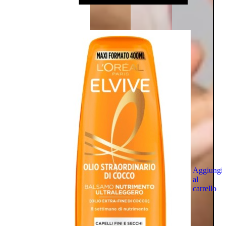
Aggiungi
al
carrello