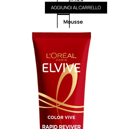
Balsamo
AGGIUNGI AL CARRELLO
Mousse
Olii
capelli
Maschere
Lozioni
Fiale
Sieri
e