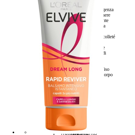
Trattamento Viso Occhi
Trattamento Viso Detergenza
Trattamento Viso Maschere
Trattamento Viso Idratante
Trattamento Viso Labbra
Trattamento Viso Sieri
Trattamento Collo e Decolleté
Trattamento Corpo
Trattamento Anticellulite
Trattamento Mani e Piedi
Trattamento Unghie
Trattamento Deodoranti
Cofanetti Trattamento Viso
Cofanetti Trattamento Corpo
Viso
Trattamento
Trattamento