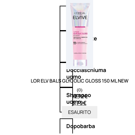
Antietà
uomo
Detergente
viso
uomo
Docciaschiuma
uomo
LOR ELV BALS GLYCOLIC GLOSS 150 ML NEW
(0)
Shampoo
12,12
€
uomo
8,79
€
ESAURITO
Dopobarba