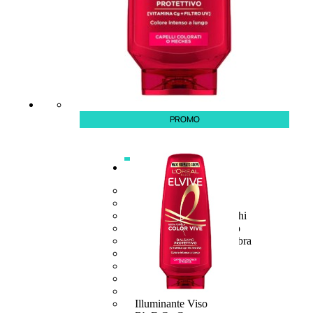
PROMO
MAKE UP
Base/ Primer Occhi
Base/ Primer Viso
Palette E Cofanetti Occhi
Palette E Cofanetti Viso
Palette E Cofanetti Labbra
Fondotinta
Cipria
Fard/Blush
Terre Abbronzanti
Illuminante Viso