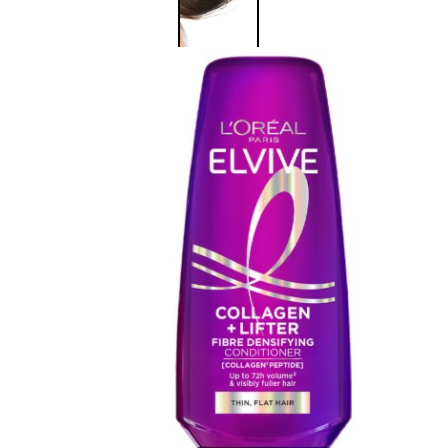
Corpo
Trattamento
corpo
Trattamento
mani e piedi
Trattamento
unghie
Trattamento
anticellulite
Cofanetti
trattamento
corpo