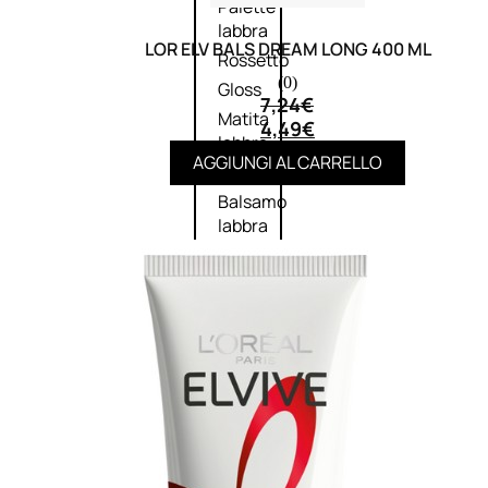
Palette
labbra
LOR ELV BALS DREAM LONG 400 ML
Rossetto
(0)
Gloss
7,24
€
Matita
4,49
€
labbra
AGGIUNGI AL CARRELLO
Rimpolpante
Balsamo
labbra
BB e
CC
Cream
Viso
Palette
viso