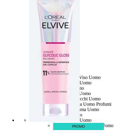
UOMO
Detergente Viso Uomo
Dopobarba Uomo
Antieta Uomo
Anticaduta Uomo
Contorno Occhi Uomo
Bagnodoccia Uomo Profumi
Docciaschiuma Uomo
Corpo Uomo
Deodoranti Uomo
Confezioni Trattamenti Uomo
PROMO