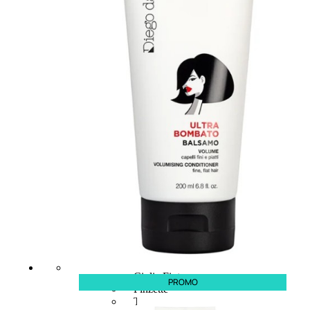
6,83
€
ESAURITO
ACCESSORI
Pennelli Viso
Pennelli Occhi
Pennelli Labbra
Accessori Make Up
Accessori Occhi
Ciglia Finte
PROMO
Pinzette
Temperamatite