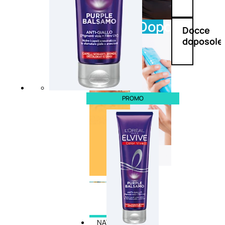
Doposole
Docce
doposole
PROMO
NATURALI