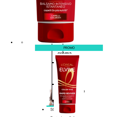
cristalli
Spray
Cera
e
PROMO
crema
Gel
capelli
Colorazione
SOLARI