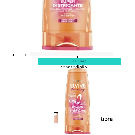
Primer
occhi
Eyeliner
Mascara
Matita
occhi
Antiocchiaie
e correttori
Matita
PROMO
sopracciglia
Mascara
sopracciglia
Fissante
sopracciglia
Labbra