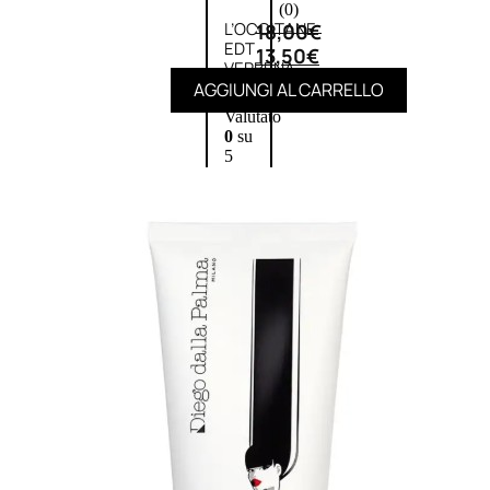
(0)
L’OCCITANE
18,00
€
EDT
13,50
€
VERBENA
E
AGGIUNGI AL CARRELLO
Valutato
0
su
5
(0)
58,00
€
43,50
€
ESAURITO
Aggiungi
PROMO
al
carrello