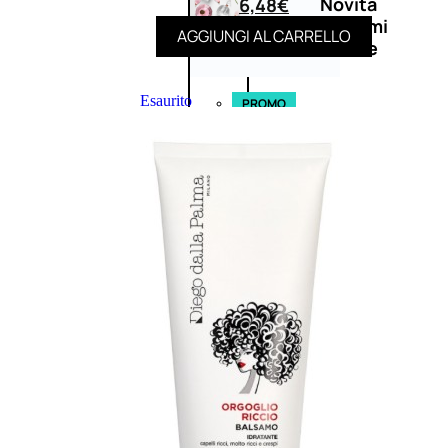
Novità
6,48
€
profumi
AGGIUNGI AL CARRELLO
nature
Esaurito
PROMO
Fragranze
Nature
Donna
L’OCCITANE
EDT
FIORI
DI
Valutato