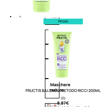
Corpo
Mani
PROMO
Bagno
Detergenza
Trattamenti
viso
Maschere
nature
FRUCTIS BALSAMO METODO RICCI 200ML
(0)
8,87
€