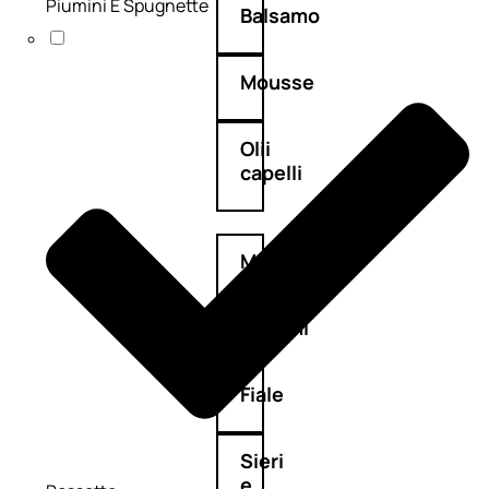
Piumini E Spugnette
Balsamo
Mousse
Olii
capelli
Maschere
Lozioni
Fiale
Sieri
e