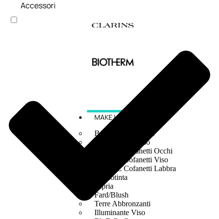
Accessori
MAKE UP
Base/ Primer Occhi
Base/ Primer Viso
Palette E Cofanetti Occhi
Palette E Cofanetti Viso
Palette E Cofanetti Labbra
Fondotinta
Cipria
Fard/Blush
Terre Abbronzanti
Illuminante Viso