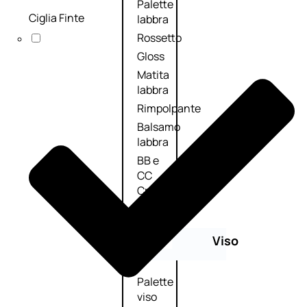
Palette
Ciglia Finte
labbra
Rossetto
Gloss
Matita
labbra
Rimpolpante
Balsamo
labbra
BB e
CC
Cream
Viso
Palette
viso