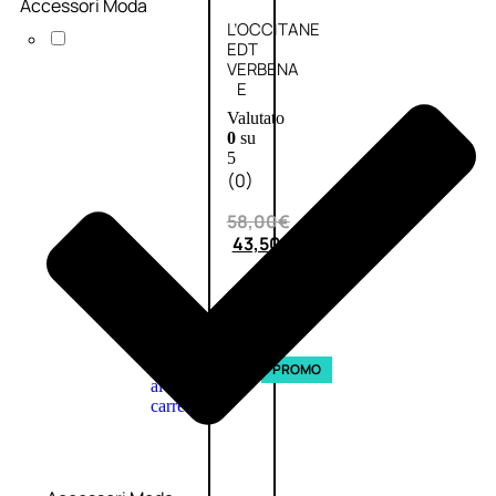
Accessori Moda
L’OCCITANE
EDT
VERBENA
E
Valutato
0
su
5
(0)
58,00
€
43,50
€
ESAURITO
Aggiungi
PROMO
al
carrello