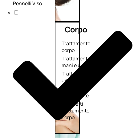
Pennelli Viso
Corpo
Trattamento
corpo
Trattamento
mani e piedi
Trattamento
unghie
Trattamento
anticellulite
Cofanetti
trattamento
corpo