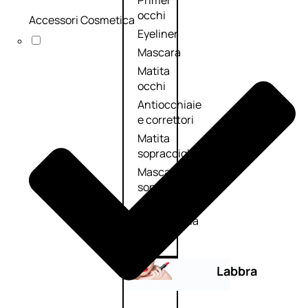
Primer
occhi
Accessori Cosmetica
Eyeliner
Mascara
Matita
occhi
Antiocchiaie
e correttori
Matita
sopracciglia
Mascara
sopracciglia
Fissante
sopracciglia
Labbra