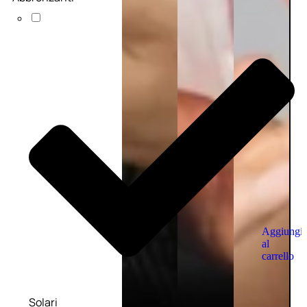
Aggiungi
al
carrello
Solari