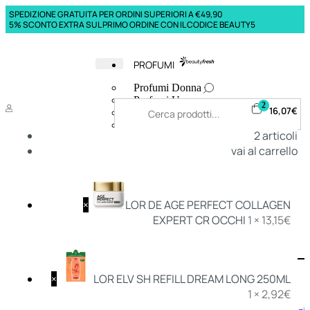
SPEDIZIONE GRATUITA PER ORDINI SUPERIORI A €49,90
5% SCONTO EXTRA SUL PRIMO ORDINE CON IL CODICE BEAUTY5
PROFUMI
Profumi Donna
Profumi Uomo
2
16,07
€
Deodoranti Donna
Deodoranti Uomo
2
articoli
Corpo Donna
vai al carrello
Corpo Uomo
Profumi Capelli
Creme Mani
Bagnodoccia Donna Profumi
Bagnodoccia Uomo Profumi
×
LOR DE AGE PERFECT COLLAGEN
EXPERT CR OCCHI
1 ×
13,15
€
Deo
Donna
Uomo
×
LOR ELV SH REFILL DREAM LONG 250ML
1 ×
2,92
€