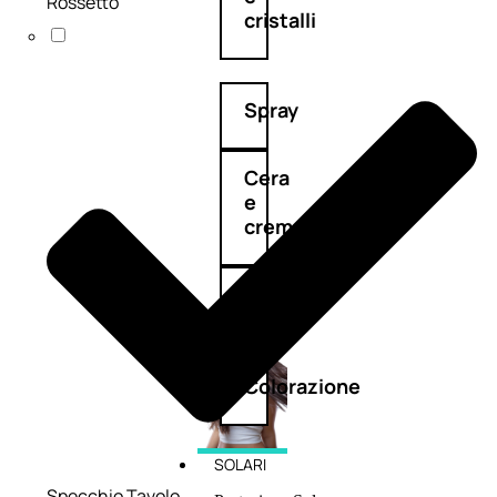
Rossetto
cristalli
Spray
Cera
e
crema
Gel
capelli
Colorazione
SOLARI
Specchio Tavolo