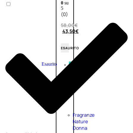
0
su
5
(0)
58,00
€
43,50
€
ESAURITO
Esaurito
PROMO
Fragranze
Nature
Donna