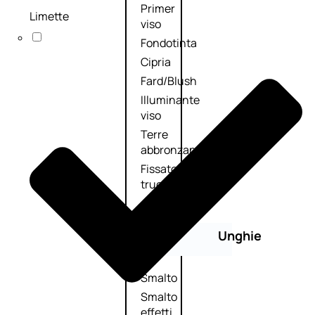
Primer
Limette
viso
Fondotinta
Cipria
Fard/Blush
Illuminante
viso
Terre
abbronzanti
Fissatore
trucco
Unghie
Smalto
Smalto
effetti