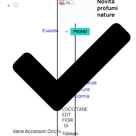
Novità
profumi
nature
Esaurito
PROMO
Fragranze
Nature
Donna
L’OCCITANE
EDT
FIORI
DI
Varie Accessori Occhi
Valutato