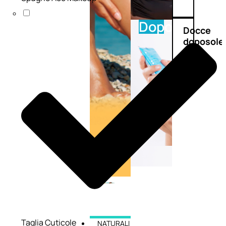
Doposole
Docce
doposole
Taglia Cuticole
NATURALI