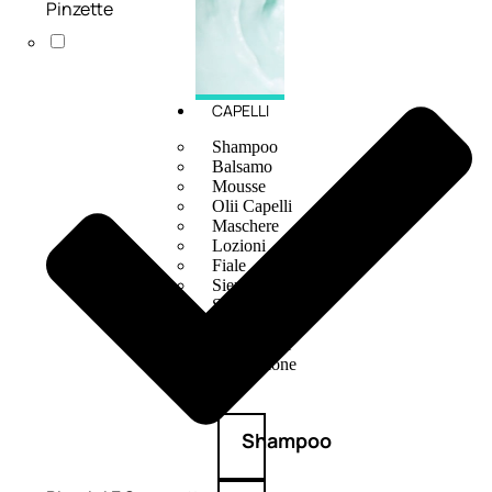
Pinzette
CAPELLI
Shampoo
Balsamo
Mousse
Olii Capelli
Maschere
Lozioni
Fiale
Sieri e Cristalli
Spray
Cera e Crema
Gel Capelli
Colorazione
Shampoo