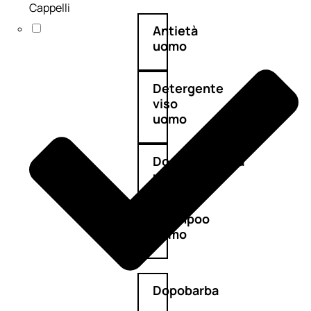
Cappelli
Antietà
uomo
Detergente
viso
uomo
Docciaschiuma
uomo
Shampoo
uomo
Dopobarba