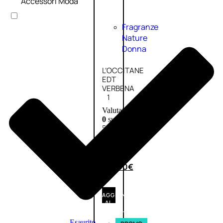
Accessori Moda
Fragranze
Nature
Donna
L’OCCITANE
EDT
VERBENA
1
Valutato
0
su
5
(0)
56,00
€
42,00
€
AGGIUNGI
AL
CARRELLO
Esaurito