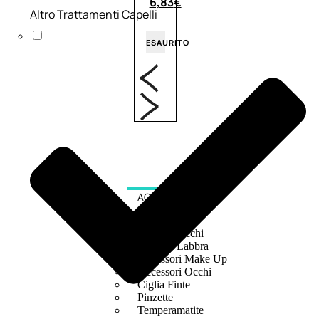
6,83
€
Altro Trattamenti Capelli
ESAURITO
ACCESSORI
Pennelli Viso
Pennelli Occhi
Pennelli Labbra
Accessori Make Up
Accessori Occhi
Ciglia Finte
Pinzette
Temperamatite