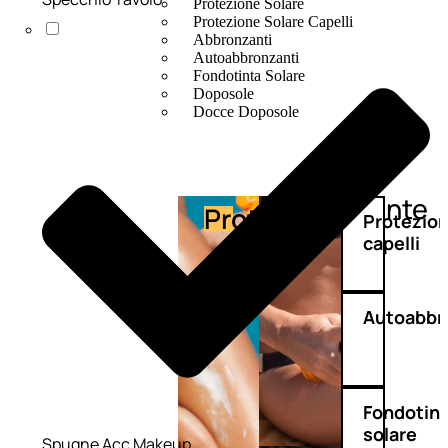
Protezione Solare
Protezione Solare Capelli
Abbronzanti
Autoabbronzanti
Fondotinta Solare
Doposole
Docce Doposole
Abbronzante
Protezione
Protezio
capelli
Autoabbr
Fondotin
solare
Spugne Acc Makeup