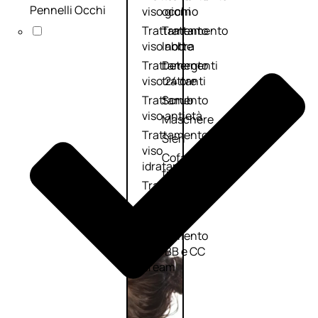
Pennelli Occhi
viso giorno
occhi
Trattamento
Trattamento
viso notte
labbra
Trattamento
Detergenti
viso 24 ore
trattanti
Trattamento
Scrub
viso antietà
Maschere
Trattamento
Sieri
viso
Cofanetti
idratante
trattamento
Trattamento
viso
collo e
décolleté
Trattamento
viso BB e CC
cream