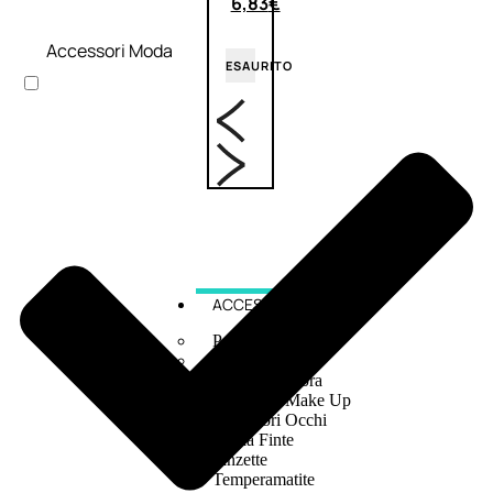
6,83
€
Accessori Moda
ESAURITO
ACCESSORI
Pennelli Viso
Pennelli Occhi
Pennelli Labbra
Accessori Make Up
Accessori Occhi
Ciglia Finte
Pinzette
Temperamatite