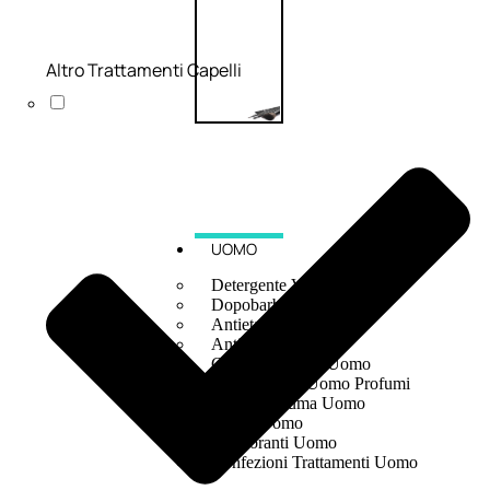
Altro Trattamenti Capelli
UOMO
Detergente Viso Uomo
Dopobarba Uomo
Antieta Uomo
Anticaduta Uomo
Contorno Occhi Uomo
Bagnodoccia Uomo Profumi
Docciaschiuma Uomo
Corpo Uomo
Deodoranti Uomo
Confezioni Trattamenti Uomo