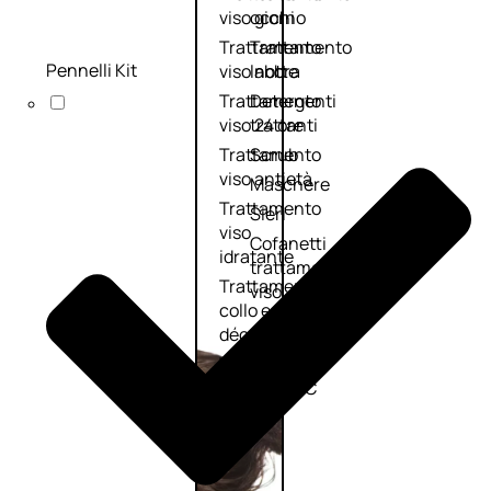
viso giorno
occhi
Trattamento
Trattamento
Pennelli Kit
viso notte
labbra
Trattamento
Detergenti
viso 24 ore
trattanti
Trattamento
Scrub
viso antietà
Maschere
Trattamento
Sieri
viso
Cofanetti
idratante
trattamento
Trattamento
viso
collo e
décolleté
Trattamento
viso BB e CC
cream