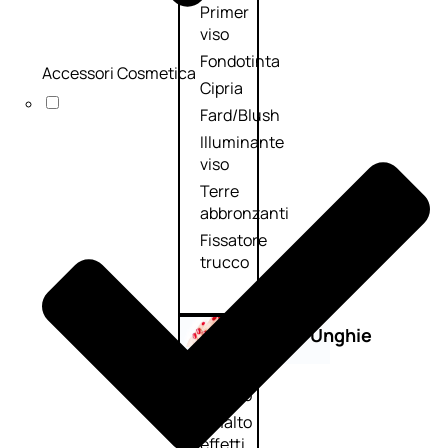
Primer
viso
Fondotinta
Accessori Cosmetica
Cipria
Fard/Blush
Illuminante
viso
Terre
abbronzanti
Fissatore
trucco
Unghie
Smalto
Smalto
effetti