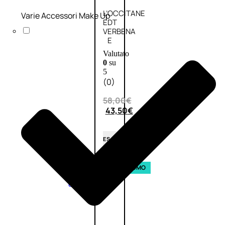
L’OCCITANE
Varie Accessori Make Up
EDT
VERBENA
E
Valutato
0
su
5
(0)
58,00
€
43,50
€
ESAURITO
Aggiungi
PROMO
al
carrello