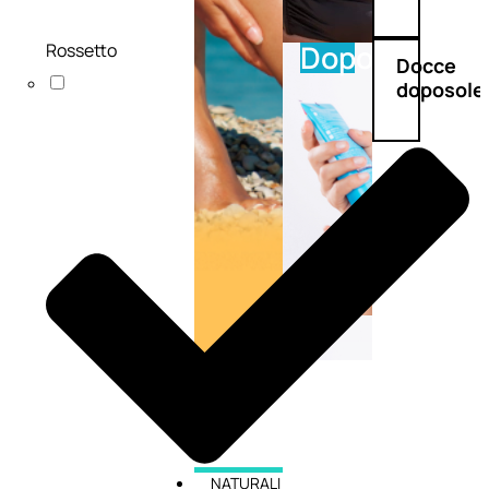
Doposole
Rossetto
Docce
doposole
NATURALI