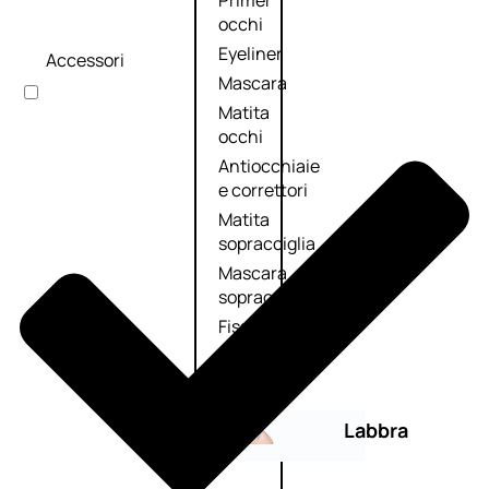
Primer
occhi
Eyeliner
Accessori
Mascara
Matita
occhi
Antiocchiaie
e correttori
Matita
sopracciglia
Mascara
sopracciglia
Fissante
sopracciglia
Labbra