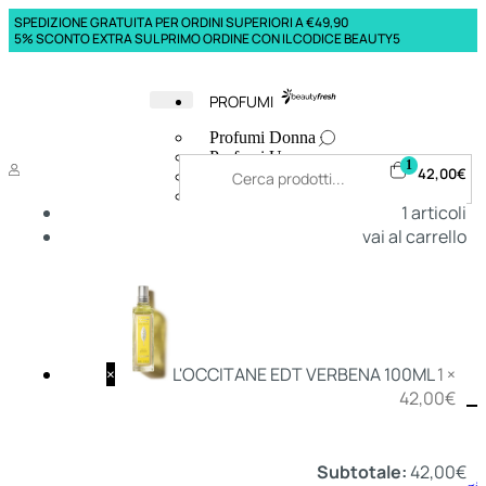
SPEDIZIONE GRATUITA PER ORDINI SUPERIORI A €49,90
5% SCONTO EXTRA SUL PRIMO ORDINE CON IL CODICE BEAUTY5
PROFUMI
Profumi Donna
Profumi Uomo
1
42,00
€
Deodoranti Donna
Deodoranti Uomo
1
articoli
Corpo Donna
vai al carrello
Corpo Uomo
Profumi Capelli
Creme Mani
Bagnodoccia Donna Profumi
Bagnodoccia Uomo Profumi
×
L'OCCITANE EDT VERBENA 100ML
1 ×
42,00
€
Deo
Donna
Uomo
Subtotale:
42,00
€