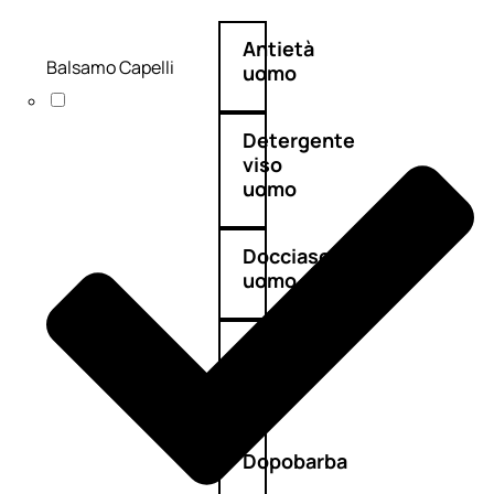
Antietà
Balsamo Capelli
uomo
Detergente
viso
uomo
Docciaschiuma
uomo
Shampoo
uomo
Dopobarba