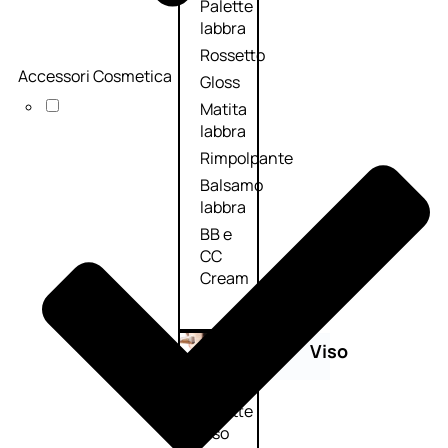
Palette
labbra
Rossetto
Accessori Cosmetica
Gloss
Matita
labbra
Rimpolpante
Balsamo
labbra
BB e
CC
Cream
Viso
Palette
viso