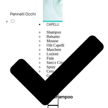
Pennelli Occhi
CAPELLI
Shampoo
Balsamo
Mousse
Olii Capelli
Maschere
Lozioni
Fiale
Sieri e Cristalli
Spray
Cera e Crema
Gel Capelli
Colorazione
Shampoo