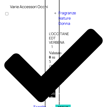
Varie Accessori Occhi
Fragranze
Nature
Donna
L’OCCITANE
EDT
VERBENA
1
Valutato
0
su
5
(0)
56,00
€
42,00
€
AGGIUNGI
AL
CARRELLO
Esaurito