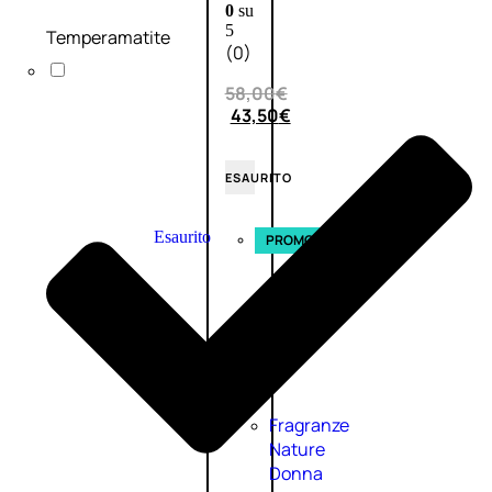
0
su
5
Temperamatite
(0)
58,00
€
43,50
€
ESAURITO
Esaurito
PROMO
Fragranze
Nature
Donna