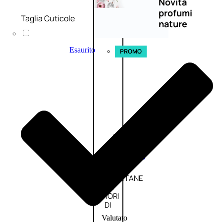
Novità
profumi
Taglia Cuticole
nature
Esaurito
PROMO
Fragranze
Nature
Donna
L’OCCITANE
EDT
FIORI
DI
Valutato