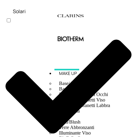
Solari
MAKE UP
Base/ Primer Occhi
Base/ Primer Viso
Palette E Cofanetti Occhi
Palette E Cofanetti Viso
Palette E Cofanetti Labbra
Fondotinta
Cipria
Fard/Blush
Terre Abbronzanti
Illuminante Viso