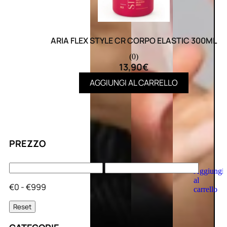
ARIA FLEX STYLE CR CORPO ELASTIC 300ML
(0)
13,90
€
AGGIUNGI AL CARRELLO
PREZZO
Aggiungi
al
€0 - €999
carrello
Reset