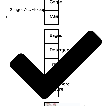
Corpo
Spugne Acc Makeup
Mani
Bagno
Detergenza
Trattamenti
viso
Maschere
nature