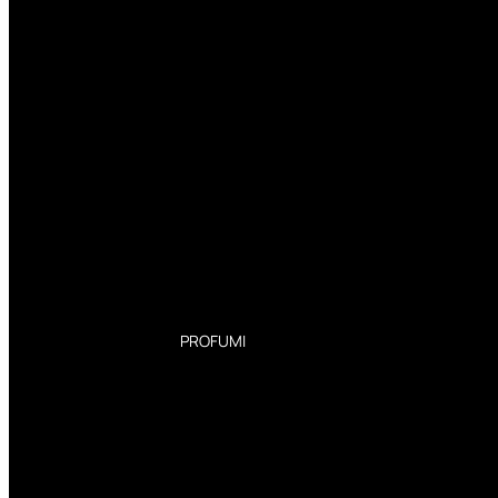
PROFUMI
Profumi Donna
Profumi Uomo
Deodoranti Donna
Deodoranti Uomo
Corpo Donna
Corpo Uomo
Profumi Capelli