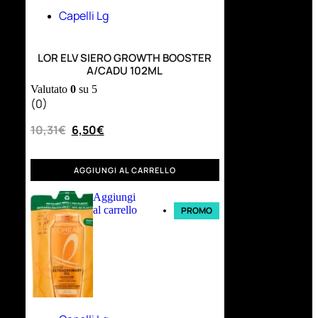
Capelli Lg
LOR ELV SIERO GROWTH BOOSTER
A/CADU 102ML
Valutato
0
su 5
(0)
10,31
€
6,50
€
AGGIUNGI AL CARRELLO
Aggiungi
al carrello
PROMO