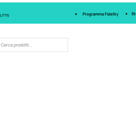
St
Programma Fidelity
AUTY5