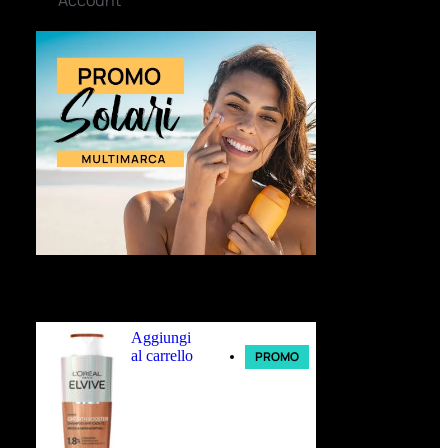
Ultimi arrivi
Aggiungi
al carrello
PROMO