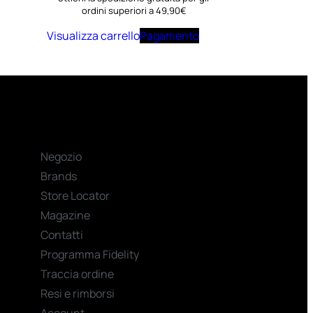
ordini superiori a 49,90€
Visualizza carrello
Pagamento
Negozio
Brands
Store Locator
Magazine
Contatti
Programma Fidelity
Traccia ordine
Resi e rimborsi
Account