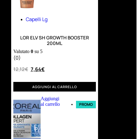
Capelli Lg
LOR ELV SH GROWTH BOOSTER
200ML
Valutato
0
su 5
(0)
12,12
€
7,64
€
AGGIUNGI AL CARRELLO
Aggiungi
al carrello
PROMO