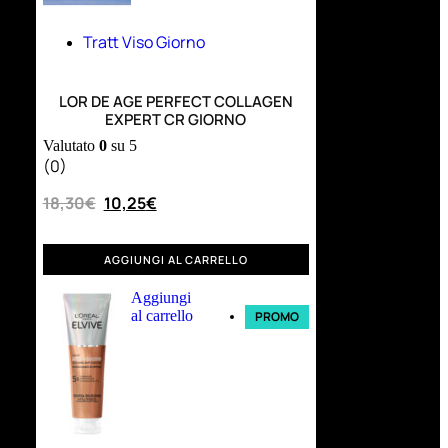
Tratt Viso Giorno
LOR DE AGE PERFECT COLLAGEN
EXPERT CR GIORNO
Valutato
0
su 5
(0)
18,30
€
10,25
€
AGGIUNGI AL CARRELLO
Aggiungi
al carrello
PROMO