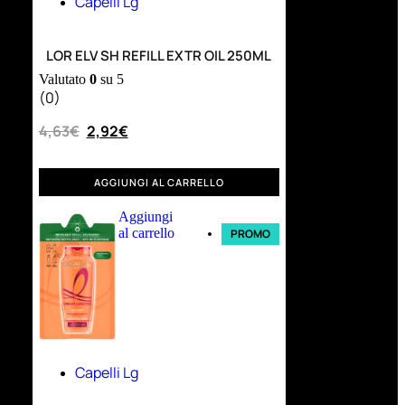
Capelli Lg
LOR ELV SH REFILL EXTR OIL 250ML
Valutato
0
su 5
(0)
4,63
€
2,92
€
AGGIUNGI AL CARRELLO
Aggiungi
al carrello
PROMO
Capelli Lg