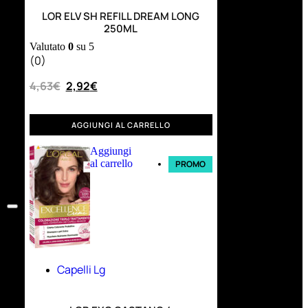
LOR ELV SH REFILL DREAM LONG
250ML
Valutato
0
su 5
(0)
4,63
€
2,92
€
AGGIUNGI AL CARRELLO
Aggiungi
al carrello
PROMO
Capelli Lg