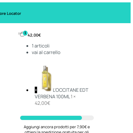
ore Locator
1
42,00
€
1
articoli
vai al carrello
×
L'OCCITANE EDT
VERBENA 100ML
1 ×
42,00
€
Aggiungi ancora prodotti per 7,90€ e
ottieni la spedizione gratuita per gli