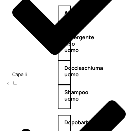
Antietà
uomo
Detergente
viso
uomo
Docciaschiuma
uomo
Capelli
Shampoo
uomo
Dopobarba