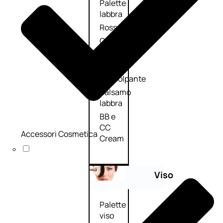
Palette
labbra
Rossetto
Gloss
Matita
labbra
Rimpolpante
Balsamo
labbra
BB e
CC
Accessori Cosmetica
Cream
Viso
Palette
viso