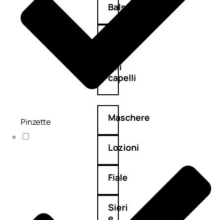
Balsamo
Mousse
Olii
capelli
Maschere
Pinzette
Lozioni
Fiale
Sieri
e