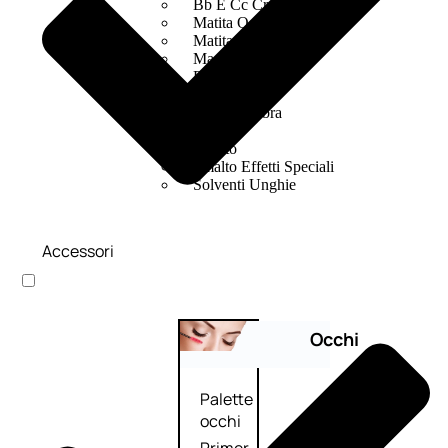
Bb E Cc Cream
Matita Occhi
Matita Sopracciglia
Mascara
Eyeliner
Rossetto
Matita Labbra
Gloss
Smalto
Smalto Effetti Speciali
Solventi Unghie
Accessori
Occhi
Palette
occhi