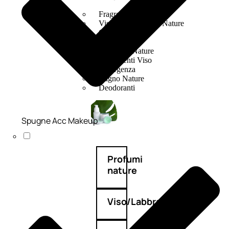
Fragranze Nature
Viso/Labbra/Occhi Nature
Corpo
Mani
Maschera Nature
Trattamenti Viso
Detergenza
Bagno Nature
Deodoranti
Spugne Acc Makeup
Profumi
nature
Viso/Labbra/Occhi