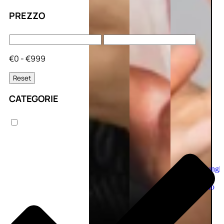
PREZZO
€0 - €999
Reset
CATEGORIE
Aggiungi
al
carrello