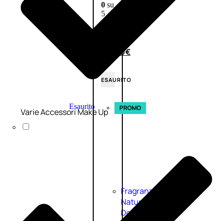
0
su
5
(0)
58,00
€
43,50
€
ESAURITO
Esaurito
PROMO
Varie Accessori Make Up
Fragranze
Nature
Donna