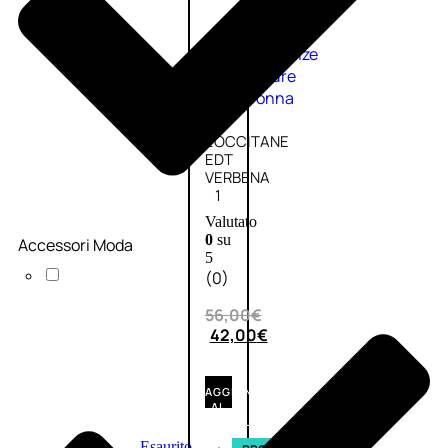
Fragranze
Nature
Donna
L’OCCITANE
EDT
VERBENA
1
Valutato
0
su
Accessori Moda
5
(0)
56,00
€
42,00
€
AGGIUNGI
AL
CARRELLO
Esaurito