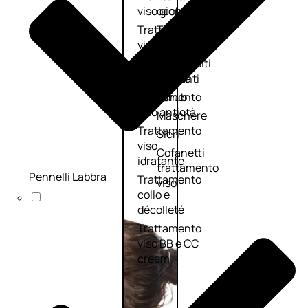
viso giorno
occhi
Trattamento
Trattamento
viso notte
labbra
Trattamento
Detergenti
viso 24 ore
trattanti
Trattamento
Scrub
viso antietà
Maschere
Trattamento
Sieri
viso
Cofanetti
idratante
trattamento
Pennelli Labbra
Trattamento
viso
collo e
décolleté
Trattamento
viso BB e CC
cream