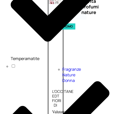
Novità
profumi
nature
Esaurito
PROMO
Temperamatite
Fragranze
Nature
Donna
L’OCCITANE
EDT
FIORI
DI
Valutato