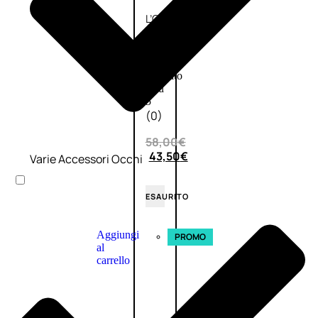
L’OCCITANE
EDT
VERBENA
E
Valutato
0
su
5
(0)
58,00
€
43,50
€
Varie Accessori Occhi
ESAURITO
Aggiungi
PROMO
al
carrello