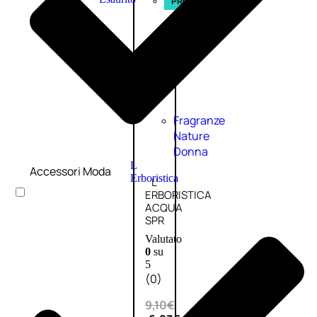
PROMO
Fragranze
Nature
Donna
L
Accessori Moda
Erboristica
L’
ERBORISTICA
ACQUA
SPR
Valutato
0
su
5
(0)
9,10
€