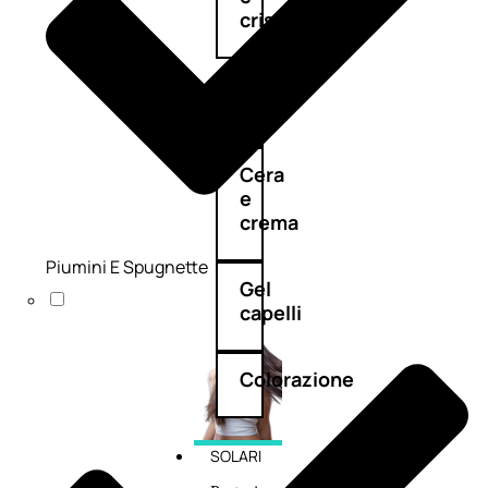
cristalli
Spray
Cera
e
crema
Piumini E Spugnette
Gel
capelli
Colorazione
SOLARI