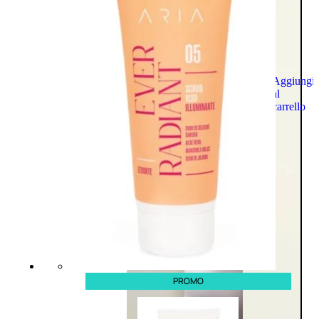
Aggiungi
al
carrello
PROMO