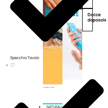
Doposole
Docce
doposole
Specchio Tavolo
NATURALI