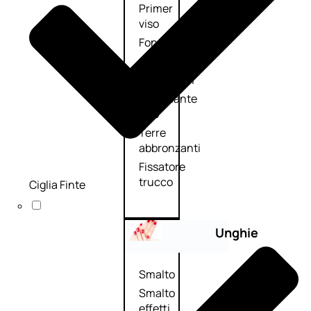
Primer
viso
Fondotinta
Cipria
Fard/Blush
Illuminante
viso
Terre
abbronzanti
Fissatore
trucco
Ciglia Finte
Unghie
Smalto
Smalto
effetti