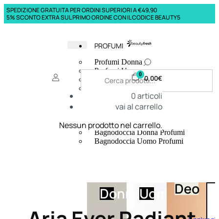
SPEDIZIONE GRATUITA PER ORDINI SUPERIORI A €49,90
5% SCONTO EXTRA SUL PRIMO ORDINE CON IL CODICE BEAUTY5
PROFUMI
Profumi Donna
Profumi Uomo
0
0,00
€
Deodoranti Donna
Deodoranti Uomo
0
articoli
Corpo Donna
vai al carrello
Corpo Uomo
Profumi Capelli
Creme Mani
Nessun prodotto nel carrello.
Bagnodoccia Donna Profumi
Bagnodoccia Uomo Profumi
Deo
Donna
Uomo
Aria Ever Radiant