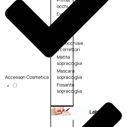
Primer
occhi
Eyeliner
Mascara
Matita
occhi
Antiocchiaie
e correttori
Matita
sopracciglia
Mascara
Accessori Cosmetica
sopracciglia
Fissante
sopracciglia
Labbra