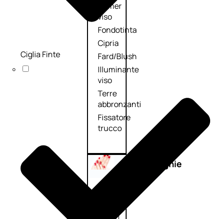
Primer
viso
Fondotinta
Cipria
Ciglia Finte
Fard/Blush
Illuminante
viso
Terre
abbronzanti
Fissatore
trucco
Unghie
Smalto
Smalto
effetti