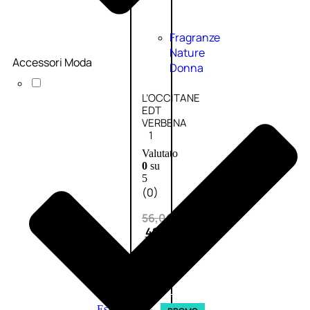
Fragranze
Nature
Accessori Moda
Donna
L’OCCITANE
EDT
VERBENA
1
Valutato
0
su
5
(0)
56,00
€
42,00
€
AGGIUNGI
AL
CARRELLO
Esaurito