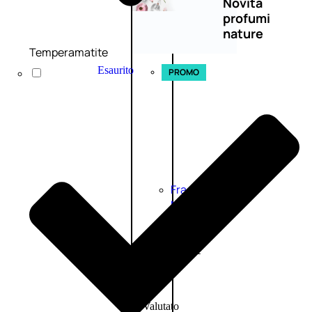
Novità
profumi
nature
Temperamatite
Esaurito
PROMO
Fragranze
Nature
Donna
L’OCCITANE
EDT
FIORI
DI
Valutato