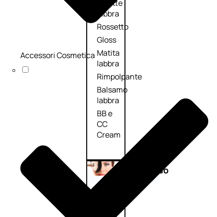
Palette
labbra
Rossetto
Gloss
Matita
Accessori Cosmetica
labbra
Rimpolpante
Balsamo
labbra
BB e
CC
Cream
Viso
Palette
viso