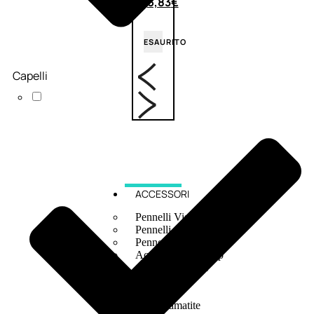
6,83
€
ESAURITO
Capelli
ACCESSORI
Pennelli Viso
Pennelli Occhi
Pennelli Labbra
Accessori Make Up
Accessori Occhi
Ciglia Finte
Pinzette
Temperamatite