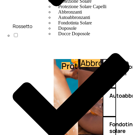
Protezione Solare
Protezione Solare Capelli
Abbronzanti
Autoabbronzanti
Fondotinta Solare
Rossetto
Doposole
Docce Doposole
Abbronzante
Protezione
Protezio
capelli
Autoabbr
Fondotin
solare