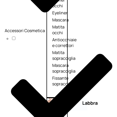
Primer
occhi
Eyeliner
Mascara
Matita
Accessori Cosmetica
occhi
Antiocchiaie
e correttori
Matita
sopracciglia
Mascara
sopracciglia
Fissante
sopracciglia
Labbra