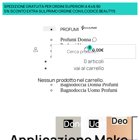
SPEDIZIONE GRATUITA PER ORDINI SUPERIORI A €49,90
5% SCONTO EXTRA SUL PRIMO ORDINE CON IL CODICE BEAUTY5
PROFUMI
Profumi Donna
Profumi Uomo
0
0,00
€
Deodoranti Donna
Deodoranti Uomo
0
articoli
Corpo Donna
vai al carrello
Corpo Uomo
Profumi Capelli
Creme Mani
Nessun prodotto nel carrello.
Bagnodoccia Donna Profumi
Bagnodoccia Uomo Profumi
Deo
Donna
Uomo
Applicazione Make-