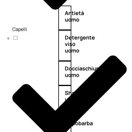
Antietà
uomo
Capelli
Detergente
viso
uomo
Docciaschiuma
uomo
Shampoo
uomo
Dopobarba