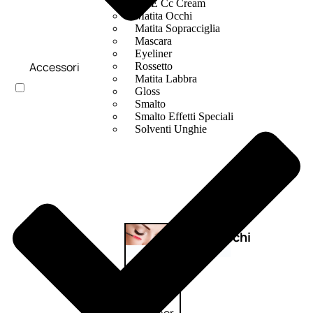
Bb E Cc Cream
Matita Occhi
Matita Sopracciglia
Mascara
Eyeliner
Accessori
Rossetto
Matita Labbra
Gloss
Smalto
Smalto Effetti Speciali
Solventi Unghie
Occhi
Palette
occhi