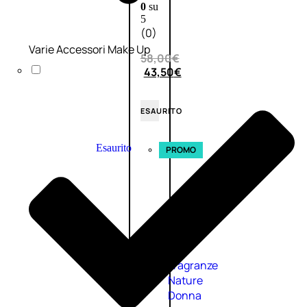
0
su
5
(0)
Varie Accessori Make Up
58,00
€
43,50
€
ESAURITO
Esaurito
PROMO
Fragranze
Nature
Donna