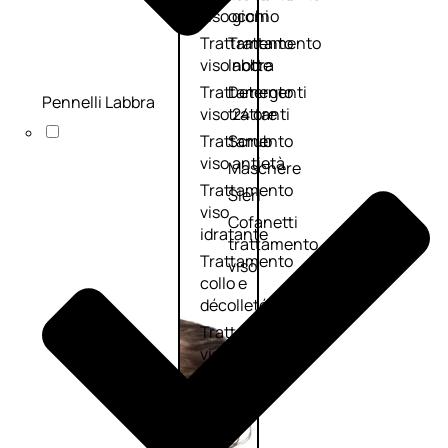
viso giorno
occhi
Trattamento
Trattamento
viso notte
labbra
Trattamento
Detergenti
Pennelli Labbra
viso 24 ore
trattanti
Trattamento
Scrub
viso antietà
Maschere
Trattamento
Sieri
viso
Cofanetti
idratante
trattamento
Trattamento
viso
collo e
décolleté
Trattamento
viso BB e CC
cream