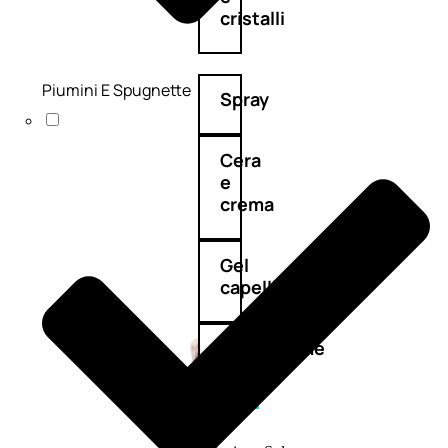
cristalli
Piumini E Spugnette
Spray
Cera
e
crema
Gel
capelli
Colorazione
SOLARI