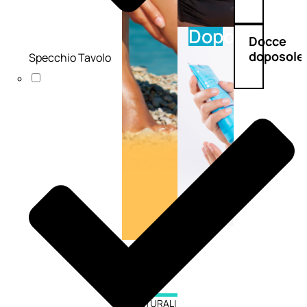
Doposole
Docce
doposole
Specchio Tavolo
NATURALI