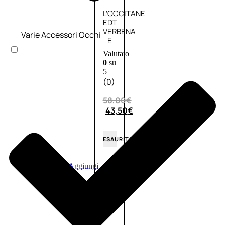
L’OCCITANE
EDT
VERBENA
Varie Accessori Occhi
E
Valutato
0
su
5
(0)
58,00
€
43,50
€
ESAURITO
Aggiungi
PROMO
al
carrello