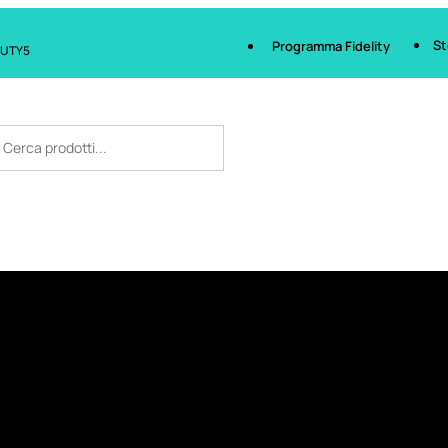
St
Programma Fidelity
AUTY5