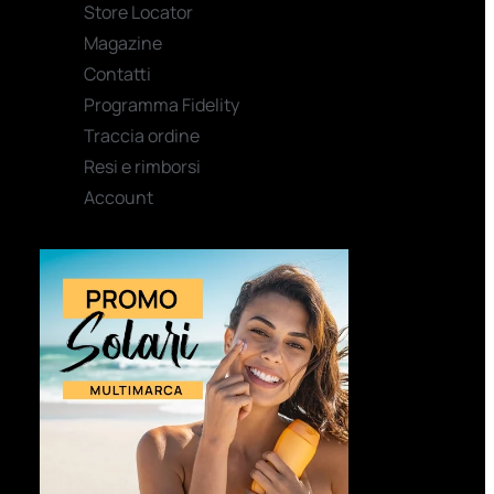
Store Locator
Magazine
Contatti
Programma Fidelity
Traccia ordine
Resi e rimborsi
Account