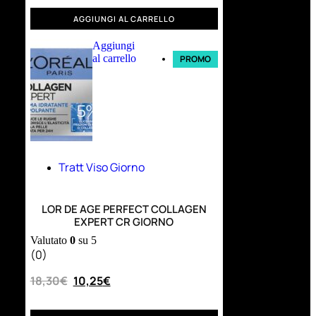
AGGIUNGI AL CARRELLO
Aggiungi
al carrello
PROMO
Tratt Viso Giorno
LOR DE AGE PERFECT COLLAGEN
EXPERT CR GIORNO
Valutato
0
su 5
(0)
18,30
€
10,25
€