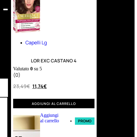
Capelli Lg
LOR EXC CASTANO 4
Valutato
0
su 5
(0)
23,49
€
11,74
€
AGGIUNGI AL CARRELLO
Aggiungi
al carrello
PROMO