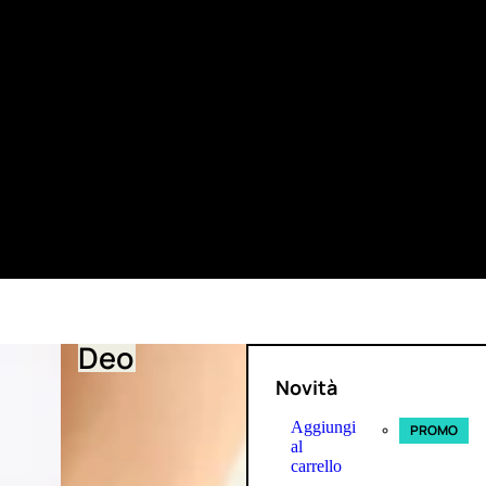
Deo
Novità
Aggiungi
PROMO
al
carrello