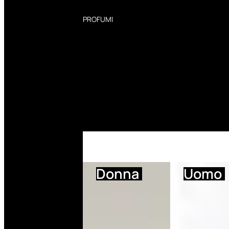
PROFUMI
Profumi Donna
Profumi Uomo
Deodoranti Donna
Deodoranti Uomo
Corpo Donna
Corpo Uomo
Profumi Capelli
Creme Mani
Bagnodoccia Donna Profumi
Bagnodoccia Uomo Profumi
Donna
Uomo