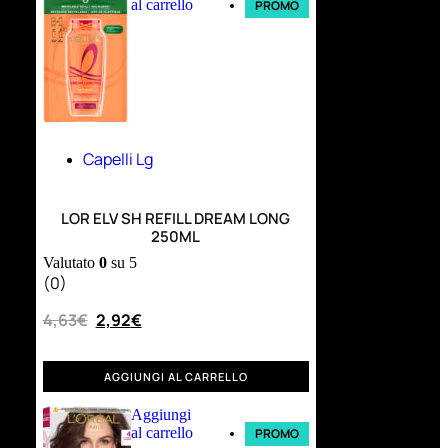
al carrello
PROMO
Capelli Lg
LOR ELV SH REFILL DREAM LONG
250ML
Valutato
0
su 5
(0)
4,63
€
2,92
€
AGGIUNGI AL CARRELLO
Aggiungi
al carrello
PROMO