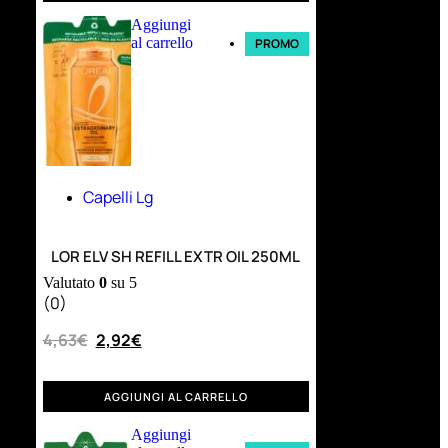
Aggiungi
al carrello
PROMO
Capelli Lg
LOR ELV SH REFILL EXTR OIL 250ML
Valutato
0
su 5
(0)
4,63
€
2,92
€
AGGIUNGI AL CARRELLO
Aggiungi