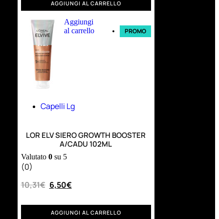
AGGIUNGI AL CARRELLO
Aggiungi
al carrello
PROMO
Capelli Lg
LOR ELV SIERO GROWTH BOOSTER
A/CADU 102ML
Valutato
0
su 5
(0)
10,31
€
6,50
€
AGGIUNGI AL CARRELLO