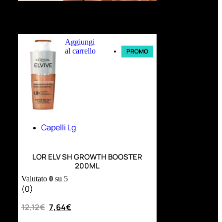
Ultimi arrivi
Aggiungi
al carrello
PROMO
Capelli Lg
LOR ELV SH GROWTH BOOSTER
200ML
Valutato
0
su 5
(0)
12,12
€
7,64
€