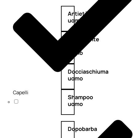
Antietà
uomo
Detergente
viso
uomo
Docciaschiuma
uomo
Capelli
Shampoo
uomo
Dopobarba