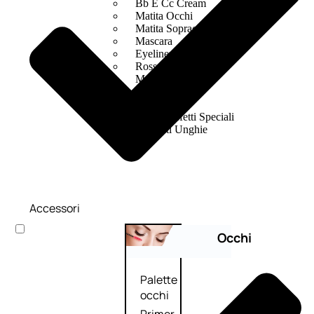
Bb E Cc Cream
Matita Occhi
Matita Sopracciglia
Mascara
Eyeliner
Rossetto
Matita Labbra
Gloss
Smalto
Smalto Effetti Speciali
Solventi Unghie
Accessori
Occhi
Palette
occhi