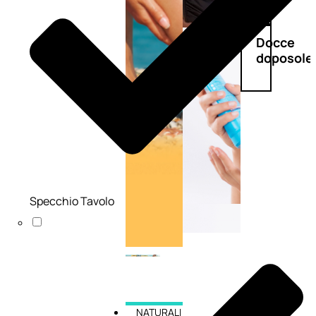
Doposole
Docce
doposole
Specchio Tavolo
NATURALI