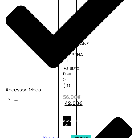
Fragranze
Nature
Donna
L’OCCITANE
EDT
VERBENA
1
Valutato
0
su
5
(0)
Accessori Moda
56,00
€
42,00
€
AGGIUNGI
AL
CARRELLO
Esaurito