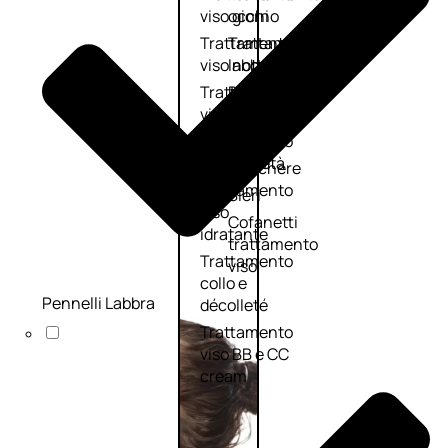
viso giorno
occhi
Trattamento
Trattamento
viso notte
labbra
Trattamento
Detergenti
viso 24 ore
trattanti
Trattamento
Scrub
viso antietà
Maschere
Trattamento
Sieri
viso
Cofanetti
idratante
trattamento
Trattamento
viso
collo e
Pennelli Labbra
décolleté
Trattamento
viso BB e CC
cream