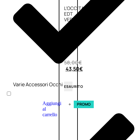
L’OCCITANE
EDT
VERBENA
E
Valutato
0
su
5
(0)
58,00
€
43,50
€
Varie Accessori Occhi
ESAURITO
Aggiungi
PROMO
al
carrello