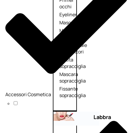
Primer
occhi
Eyeliner
Mascara
Matita
occhi
Antiocchiaie
e correttori
Matita
sopracciglia
Mascara
sopracciglia
Fissante
Accessori Cosmetica
sopracciglia
Labbra