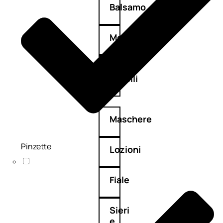
Balsamo
Mousse
Olii
capelli
Maschere
Pinzette
Lozioni
Fiale
Sieri
e