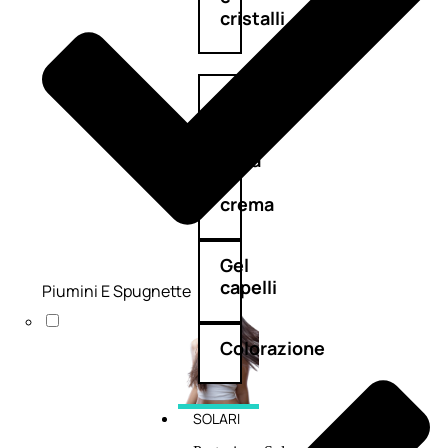
cristalli
Spray
Cera
e
crema
Gel
capelli
Piumini E Spugnette
Colorazione
SOLARI