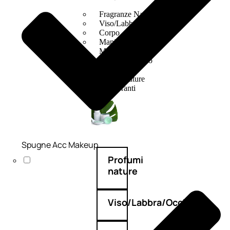
Fragranze Nature
Viso/Labbra/Occhi Nature
Corpo
Mani
Maschera Nature
Trattamenti Viso
Detergenza
Bagno Nature
Deodoranti
Spugne Acc Makeup
Profumi
nature
Viso/Labbra/Occhi