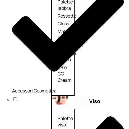
Palette
labbra
Rossetto
Gloss
Matita
labbra
Rimpolpante
Balsamo
labbra
BB e
CC
Cream
Accessori Cosmetica
Viso
Palette
viso