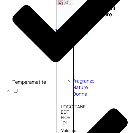
Novità
profumi
nature
Esaurito
PROMO
Fragranze
Temperamatite
Nature
Donna
L’OCCITANE
EDT
FIORI
DI
Valutato