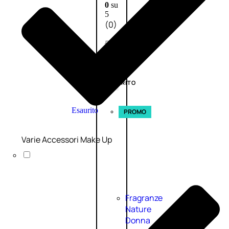
0
su
5
(0)
58,00
€
43,50
€
ESAURITO
Esaurito
PROMO
Varie Accessori Make Up
Fragranze
Nature
Donna