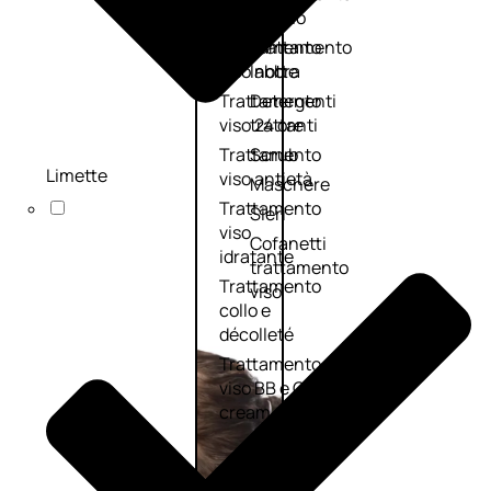
viso giorno
occhi
Trattamento
Trattamento
viso notte
labbra
Trattamento
Detergenti
viso 24 ore
trattanti
Trattamento
Scrub
Limette
viso antietà
Maschere
Trattamento
Sieri
viso
Cofanetti
idratante
trattamento
Trattamento
viso
collo e
décolleté
Trattamento
viso BB e CC
cream