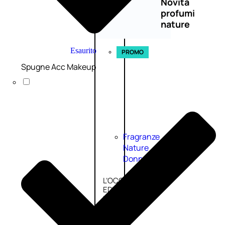
Novità
profumi
nature
Esaurito
PROMO
Spugne Acc Makeup
Fragranze
Nature
Donna
L’OCCITANE
EDT
FIORI
DI
Valutato