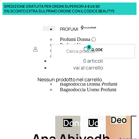
SPEDIZIONE GRATUITA PER ORDINI SUPERIORI A €49,90
5% SCONTO EXTRA SUL PRIMO ORDINE CON IL CODICE BEAUTY5
PROFUMI
Profumi Donna
Profumi Uomo
0
0,00
€
Deodoranti Donna
Deodoranti Uomo
0
articoli
Corpo Donna
vai al carrello
Corpo Uomo
Profumi Capelli
Creme Mani
Nessun prodotto nel carrello.
Bagnodoccia Donna Profumi
Bagnodoccia Uomo Profumi
Deo
Donna
Uomo
Ana Abiyedh