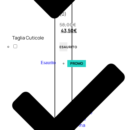
0
su
5
(0)
58,00
€
43,50
€
Taglia Cuticole
ESAURITO
Esaurito
PROMO
Fragranze
Nature
Donna