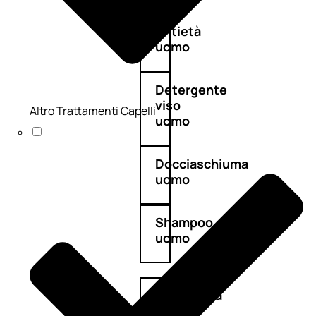
Antietà
uomo
Detergente
viso
Altro Trattamenti Capelli
uomo
Docciaschiuma
uomo
Shampoo
uomo
Dopobarba