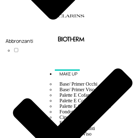
Abbronzanti
MAKE UP
Base/ Primer Occhi
Base/ Primer Viso
Palette E Cofanetti Occhi
Palette E Cofanetti Viso
Palette E Cofanetti Labbra
Fondotinta
Cipria
Fard/Blush
Terre Abbronzanti
Illuminante Viso