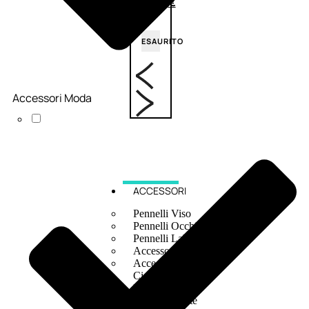
6,83
€
ESAURITO
Accessori Moda
ACCESSORI
Pennelli Viso
Pennelli Occhi
Pennelli Labbra
Accessori Make Up
Accessori Occhi
Ciglia Finte
Pinzette
Temperamatite