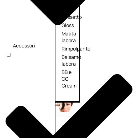
Palette
labbra
Rossetto
Gloss
Matita
labbra
Accessori
Rimpolpante
Balsamo
labbra
BB e
CC
Cream
Viso
Palette
viso