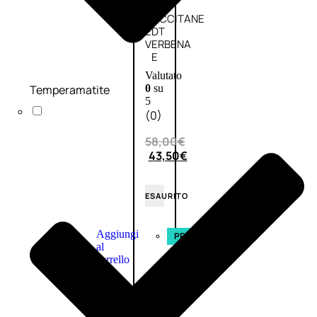
L’OCCITANE
EDT
VERBENA
E
Valutato
Temperamatite
0
su
5
(0)
58,00
€
43,50
€
ESAURITO
Aggiungi
PROMO
al
carrello