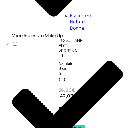
Fragranze
Nature
Donna
Varie Accessori Make Up
L’OCCITANE
EDT
VERBENA
1
Valutato
0
su
5
(0)
56,00
€
42,00
€
AGGIUNGI
AL
CARRELLO
Esaurito