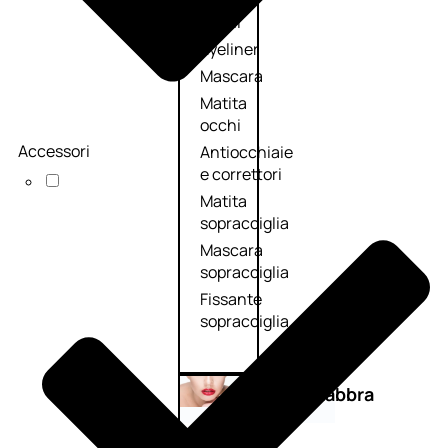
Primer
occhi
Eyeliner
Mascara
Matita
occhi
Accessori
Antiocchiaie
e correttori
Matita
sopracciglia
Mascara
sopracciglia
Fissante
sopracciglia
Labbra