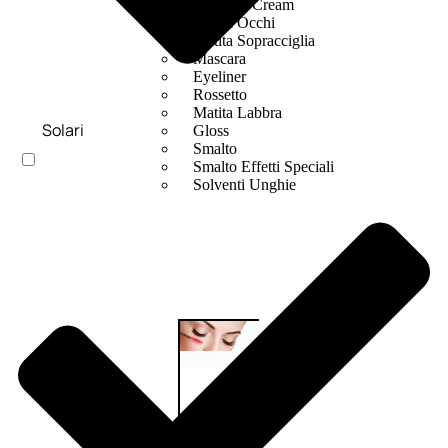
Bb E Cc Cream
Matita Occhi
Matita Sopracciglia
Mascara
Eyeliner
Rossetto
Matita Labbra
Solari
Gloss
Smalto
Smalto Effetti Speciali
Solventi Unghie
Occhi
Palette
occhi