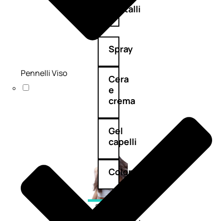
cristalli
Spray
Pennelli Viso
Cera
e
crema
Gel
capelli
Colorazione
SOLARI