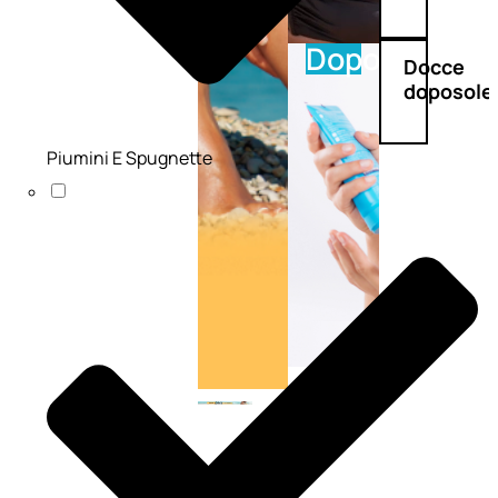
Doposole
Docce
doposole
Piumini E Spugnette
NATURALI