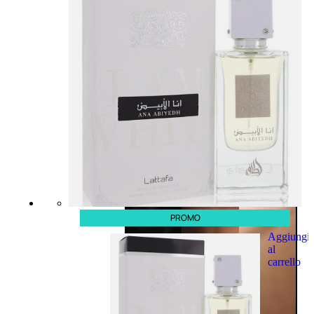
PROMO
Aggiungi
al
carrello