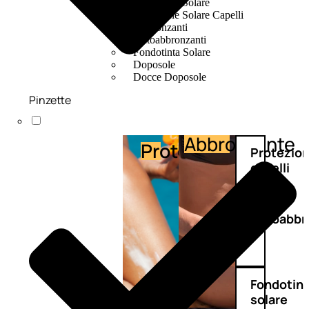
Protezione Solare
Protezione Solare Capelli
Abbronzanti
Autoabbronzanti
Fondotinta Solare
Doposole
Docce Doposole
Pinzette
Abbronzante
Protezione
Protezio
capelli
Autoabbr
Fondotin
solare