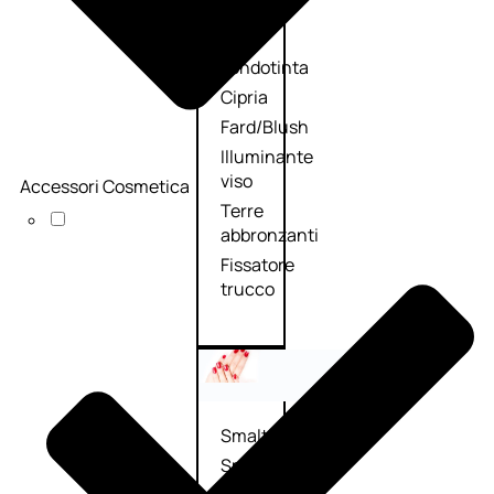
Primer
viso
Fondotinta
Cipria
Fard/Blush
Illuminante
viso
Accessori Cosmetica
Terre
abbronzanti
Fissatore
trucco
Unghie
Smalto
Smalto
effetti