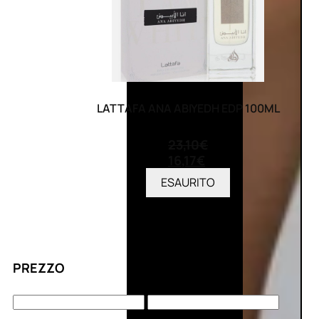
LATTAFA ANA ABIYEDH EDP 100ML
(0)
23,10
€
16,17
€
ESAURITO
PREZZO