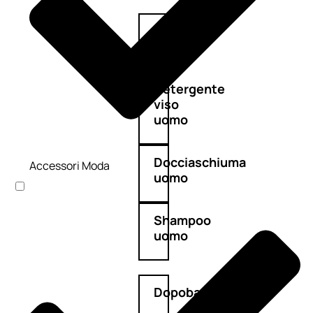
Antietà
uomo
Detergente
viso
uomo
Docciaschiuma
Accessori Moda
uomo
Shampoo
uomo
Dopobarba