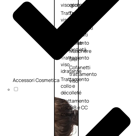
viso giorno
occhi
Trattamento
Trattamento
viso notte
labbra
Trattamento
Detergenti
viso 24 ore
trattanti
Trattamento
Scrub
viso antietà
Maschere
Trattamento
Sieri
viso
Cofanetti
idratante
trattamento
Trattamento
Accessori Cosmetica
viso
collo e
décolleté
Trattamento
viso BB e CC
cream