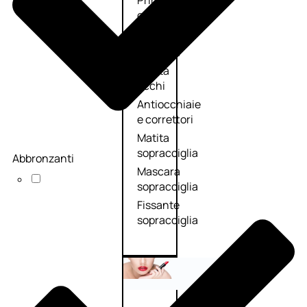
Primer
occhi
Eyeliner
Mascara
Matita
occhi
Antiocchiaie
e correttori
Matita
sopracciglia
Abbronzanti
Mascara
sopracciglia
Fissante
sopracciglia
Labbra