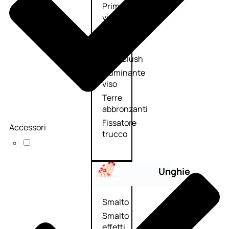
Primer
viso
Fondotinta
Cipria
Fard/Blush
Illuminante
viso
Terre
abbronzanti
Fissatore
Accessori
trucco
Unghie
Smalto
Smalto
effetti