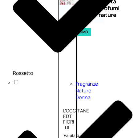
Novità
profumi
nature
Esaurito
PROMO
Rossetto
Fragranze
Nature
Donna
L’OCCITANE
EDT
FIORI
DI
Valutato