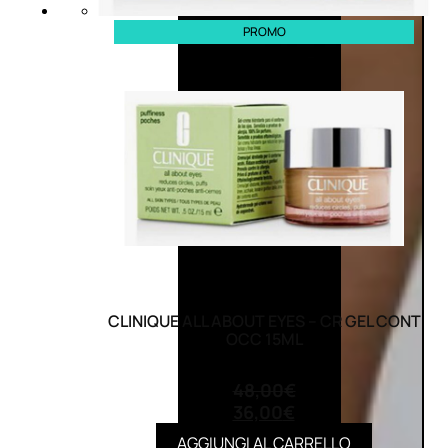
PROMO
CLINIQUE ALL ABOUT EYES – CR GEL CONT
OCC 15ML
(0)
48,00
€
36,00
€
AGGIUNGI AL CARRELLO