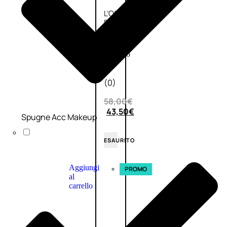
L’OCCITANE
EDT
VERBENA
E
Valutato
0
su
5
(0)
58,00
€
43,50
€
Spugne Acc Makeup
ESAURITO
Aggiungi
PROMO
al
carrello