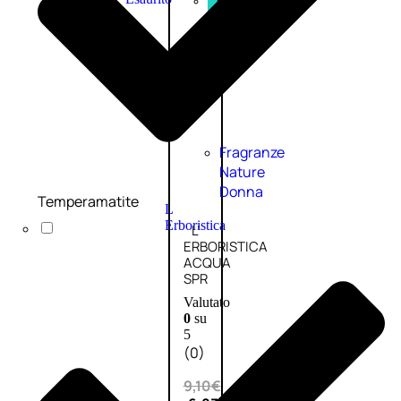
PROMO
Fragranze
Nature
Donna
Temperamatite
L
Erboristica
L’
ERBORISTICA
ACQUA
SPR
Valutato
0
su
5
(0)
9,10
€