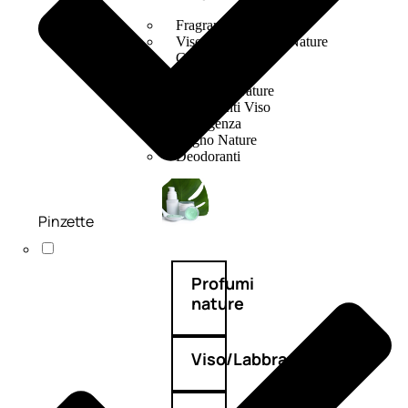
Fragranze Nature
Viso/Labbra/Occhi Nature
Corpo
Mani
Maschera Nature
Trattamenti Viso
Detergenza
Bagno Nature
Deodoranti
Pinzette
Profumi
nature
Viso/Labbra/Occhi