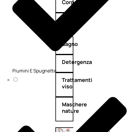
Corpo
Mani
Bagno
Detergenza
Piumini E Spugnette
Trattamenti
viso
Maschere
nature