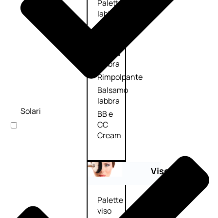
Palette
labbra
Rossetto
Gloss
Matita
labbra
Rimpolpante
Balsamo
labbra
Solari
BB e
CC
Cream
Viso
Palette
viso