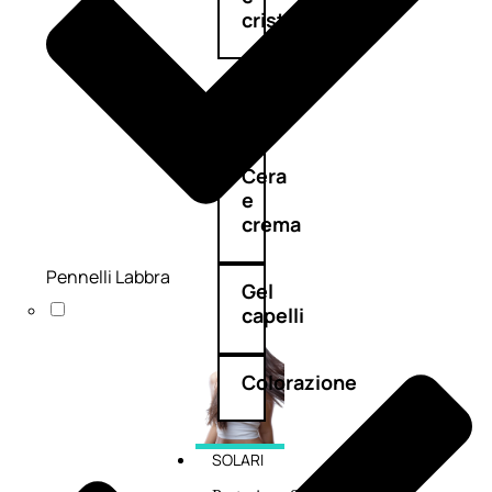
cristalli
Spray
Cera
e
crema
Pennelli Labbra
Gel
capelli
Colorazione
SOLARI