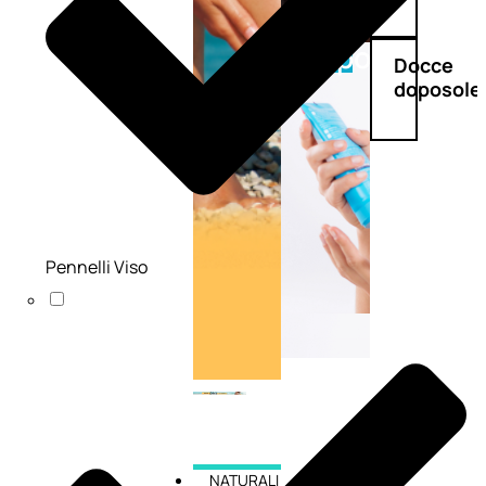
Doposole
Docce
doposole
Pennelli Viso
NATURALI