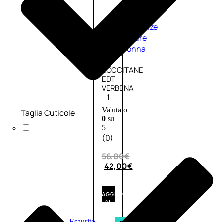
Fragranze
Nature
Donna
L’OCCITANE
EDT
VERBENA
1
Valutato
Taglia Cuticole
0
su
5
(0)
56,00
€
42,00
€
AGGIUNGI
AL
CARRELLO
Esaurito