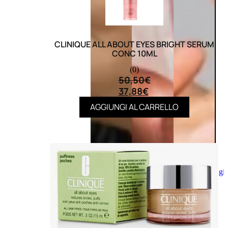
CLINIQUE ALL ABOUT EYES BRIGHT SERUM
CONC 10ML
(0)
50,50
€
37,88
€
AGGIUNGI AL CARRELLO
Aggiungi
al
carrello