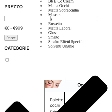
Bb E Cc Cream
PREZZO
Matita Occhi
Matita Sopracciglia
Mascara
Eyeliner
Rossetto
€0 - €999
Matita Labbra
Gloss
Smalto
Reset
Smalto Effetti Speciali
Solventi Unghie
CATEGORIE
Occhi
Palette
occhi