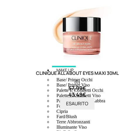
MAKE UP
CLINIQUE ALL ABOUT EYES MAXI 30ML
Base/ Primer Occhi
(0)
Base/ Primer Viso
57,99
€
Palette E Cofanetti Occhi
43,49
€
Palette E Cofanetti Viso
Palette E Cofanetti Labbra
ESAURITO
Fondotinta
Cipria
Fard/Blush
Terre Abbronzanti
Illuminante Viso