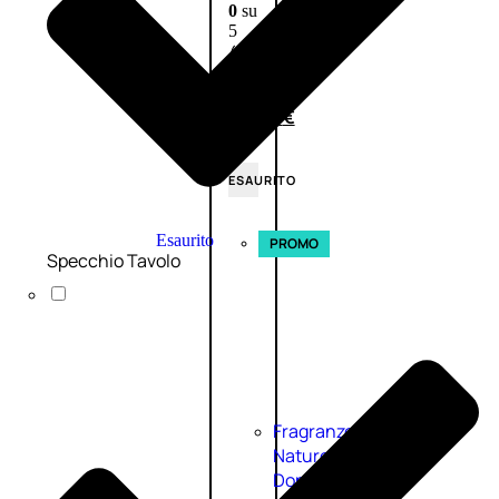
0
su
5
(0)
58,00
€
43,50
€
ESAURITO
Esaurito
PROMO
Specchio Tavolo
Fragranze
Nature
Donna