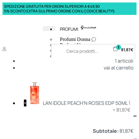
SPEDIZIONE GRATUITA PER ORDINI SUPERIORI A €49,90
5% SCONTO EXTRA SUL PRIMO ORDINE CON IL CODICE BEAUTY5
PROFUMI
Profumi Donna
Profumi Uomo
1
81,87
€
Deodoranti Donna
Deodoranti Uomo
1
articoli
Corpo Donna
vai al carrello
Corpo Uomo
Profumi Capelli
Creme Mani
Bagnodoccia Donna Profumi
Bagnodoccia Uomo Profumi
×
LAN IDOLE PEACH'N ROSES EDP 50ML
1
×
81,87
€
Deo
Donna
Uomo
Subtotale:
81,87
€