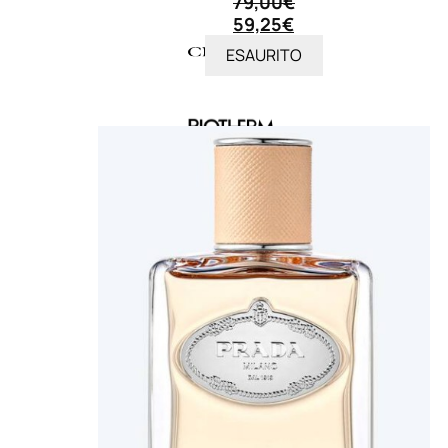
79,00
€
59,25
€
ESAURITO
MAKE UP
Base/ Primer Occhi
Base/ Primer Viso
Palette E Cofanetti Occhi
Palette E Cofanetti Viso
Palette E Cofanetti Labbra
Fondotinta
Cipria
Fard/Blush
Terre Abbronzanti
Illuminante Viso