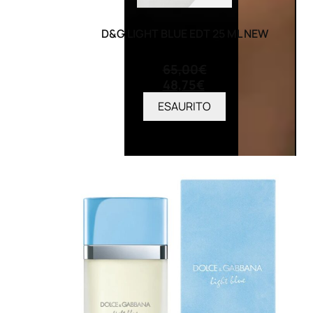
D&G LIGHT BLUE EDT 25 ML NEW
(0)
65,00
€
48,75
€
ESAURITO