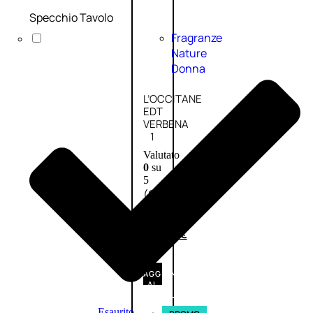
Specchio Tavolo
Fragranze
Nature
Donna
L’OCCITANE
EDT
VERBENA
1
Valutato
0
su
5
(0)
56,00
€
42,00
€
AGGIUNGI
AL
CARRELLO
Esaurito