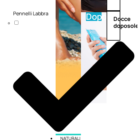
Pennelli Labbra
Doposole
Docce
doposole
NATURALI