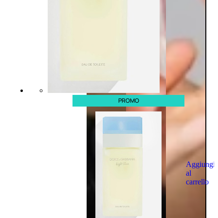
PROMO
Aggiungi
al
carrello