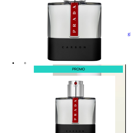
Aggiungi
al
carrello
PROMO