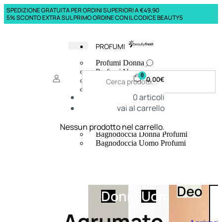
SPEDIZIONE GRATUITA PER ORDINI SUPERIORI A €49,90
5% SCONTO EXTRA SUL PRIMO ORDINE CON IL CODICE BEAUTY5
PROFUMI
Profumi Donna
Profumi Uomo
0
0,00
€
Deodoranti Donna
Deodoranti Uomo
0
articoli
Corpo Donna
vai al carrello
Corpo Uomo
Profumi Capelli
Creme Mani
Nessun prodotto nel carrello.
Bagnodoccia Donna Profumi
Bagnodoccia Uomo Profumi
Deo
Donna
Uomo
Agrumato