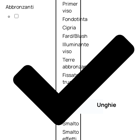
Primer
Abbronzanti
viso
Fondotinta
Cipria
Fard/Blush
Illuminante
viso
Terre
abbronzanti
Fissatore
trucco
Unghie
Smalto
Smalto
effetti