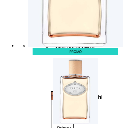
Bb E Cc Cream
Matita Occhi
Matita Sopracciglia
Mascara
Eyeliner
Rossetto
Matita Labbra
Gloss
Smalto
Smalto Effetti Speciali
PROMO
Solventi Unghie
Occhi
Palette
occhi