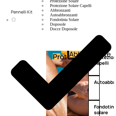
Protezione Solare
Protezione Solare Capelli
Abbronzanti
Pennelli Kit
Autoabbronzanti
Fondotinta Solare
Doposole
Docce Doposole
Abbronzante
Protezione
Protezio
capelli
Autoabbr
Fondotin
solare