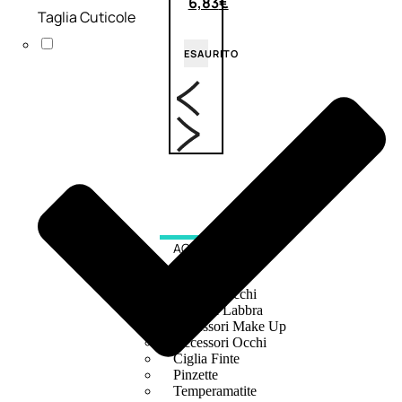
6,83
€
Taglia Cuticole
ESAURITO
ACCESSORI
Pennelli Viso
Pennelli Occhi
Pennelli Labbra
Accessori Make Up
Accessori Occhi
Ciglia Finte
Pinzette
Temperamatite