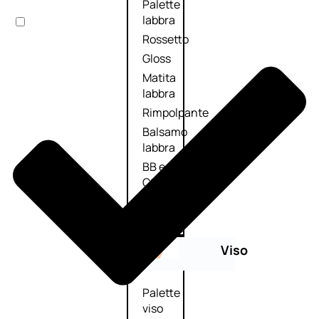
Palette
labbra
Rossetto
Gloss
Matita
labbra
Rimpolpante
Balsamo
labbra
BB e
CC
Cream
Viso
Palette
viso