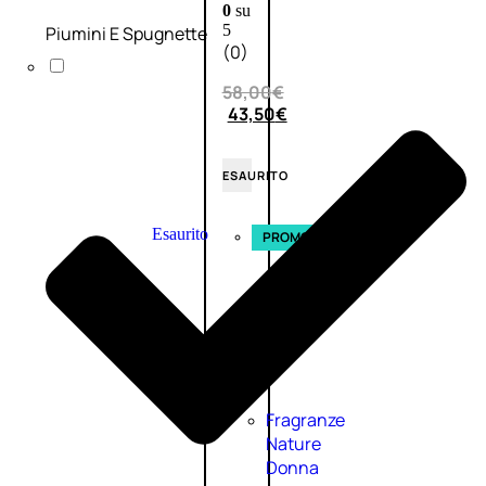
0
su
5
Piumini E Spugnette
(0)
58,00
€
43,50
€
ESAURITO
Esaurito
PROMO
Fragranze
Nature
Donna