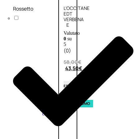
L’OCCITANE
Rossetto
EDT
VERBENA
E
Valutato
0
su
5
(0)
58,00
€
43,50
€
ESAURITO
Aggiungi
PROMO
al
carrello