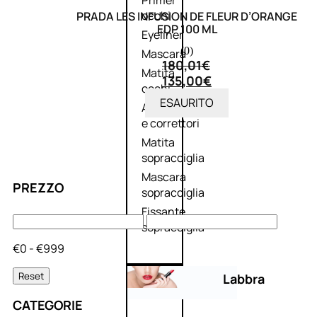
Primer
occhi
PRADA LES INFUSION DE FLEUR D’ORANGE
EDP 100 ML
Eyeliner
(0)
Mascara
180,01
€
Matita
135,00
€
occhi
ESAURITO
Antiocchiaie
e correttori
Matita
sopracciglia
Mascara
PREZZO
sopracciglia
Fissante
sopracciglia
€0 - €999
Reset
Labbra
CATEGORIE