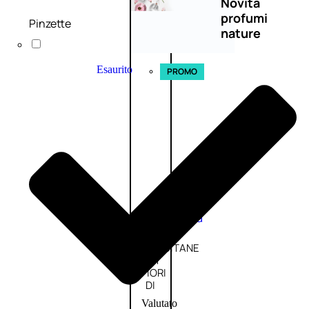
Novità
profumi
Pinzette
nature
Esaurito
PROMO
Fragranze
Nature
Donna
L’OCCITANE
EDT
FIORI
DI
Valutato