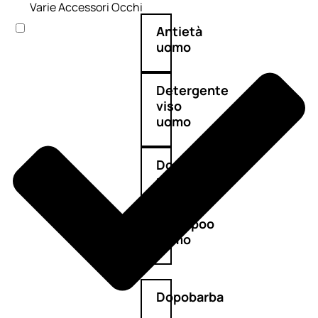
Varie Accessori Occhi
Antietà
uomo
Detergente
viso
uomo
Docciaschiuma
uomo
Shampoo
uomo
Dopobarba