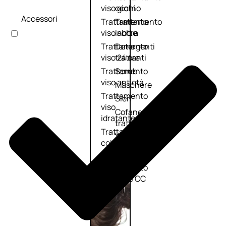
viso giorno
occhi
Accessori
Trattamento
Trattamento
viso notte
labbra
Trattamento
Detergenti
viso 24 ore
trattanti
Trattamento
Scrub
viso antietà
Maschere
Trattamento
Sieri
viso
Cofanetti
idratante
trattamento
Trattamento
viso
collo e
décolleté
Trattamento
viso BB e CC
cream