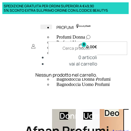
SPEDIZIONE GRATUITA PER ORDINI SUPERIORI A €49,90
5% SCONTO EXTRA SUL PRIMO ORDINE CON IL CODICE BEAUTY5
PROFUMI
Profumi Donna
Profumi Uomo
0
0,00
€
Deodoranti Donna
Deodoranti Uomo
0
articoli
Corpo Donna
vai al carrello
Corpo Uomo
Profumi Capelli
Creme Mani
Nessun prodotto nel carrello.
Bagnodoccia Donna Profumi
Bagnodoccia Uomo Profumi
Deo
Donna
Uomo
Afnan Profumi