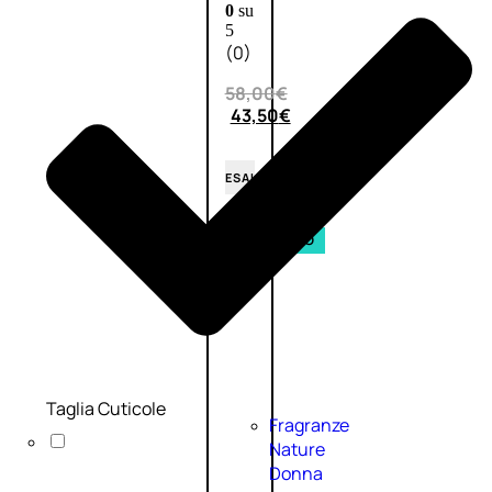
0
su
5
(0)
58,00
€
43,50
€
ESAURITO
Esaurito
PROMO
Taglia Cuticole
Fragranze
Nature
Donna