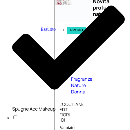
Novità
profumi
nature
Esaurito
PROMO
Fragranze
Nature
Donna
L’OCCITANE
Spugne Acc Makeup
EDT
FIORI
DI
Valutato