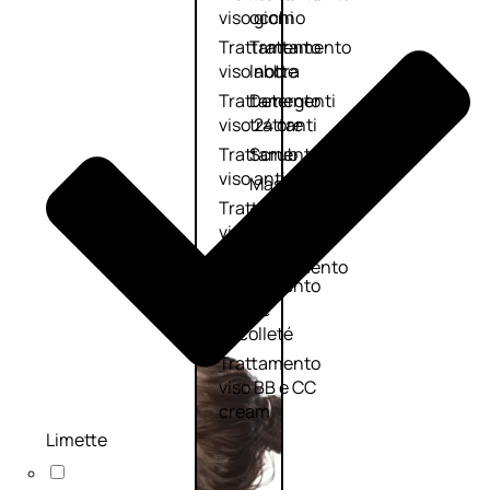
viso giorno
occhi
Trattamento
Trattamento
viso notte
labbra
Trattamento
Detergenti
viso 24 ore
trattanti
Trattamento
Scrub
viso antietà
Maschere
Trattamento
Sieri
viso
Cofanetti
idratante
trattamento
Trattamento
viso
collo e
décolleté
Trattamento
viso BB e CC
cream
Limette