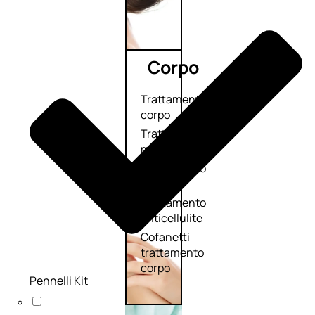
Corpo
Trattamento
corpo
Trattamento
mani e piedi
Trattamento
unghie
Trattamento
anticellulite
Cofanetti
trattamento
corpo
Pennelli Kit