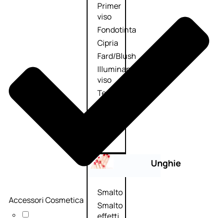
Primer
viso
Fondotinta
Cipria
Fard/Blush
Illuminante
viso
Terre
abbronzanti
Fissatore
trucco
Unghie
Smalto
Accessori Cosmetica
Smalto
effetti