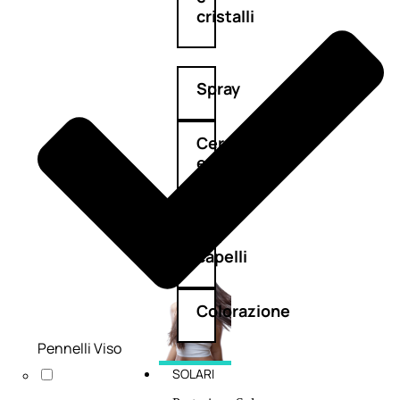
cristalli
Spray
Cera
e
crema
Gel
capelli
Colorazione
Pennelli Viso
SOLARI