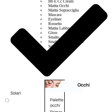
Bb E Cc Cream
Matita Occhi
Matita Sopracciglia
Mascara
Eyeliner
Rossetto
Matita Labbra
Gloss
Smalto
Smalto Effetti Speciali
Solventi Unghie
Occhi
Solari
Palette
occhi