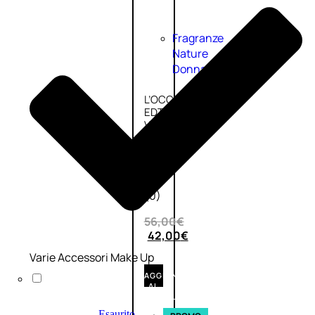
Fragranze
Nature
Donna
L’OCCITANE
EDT
VERBENA
1
Valutato
0
su
5
(0)
56,00
€
42,00
€
Varie Accessori Make Up
AGGIUNGI
AL
CARRELLO
Esaurito