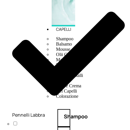
CAPELLI
Shampoo
Balsamo
Mousse
Olii Capelli
Maschere
Lozioni
Fiale
Sieri e Cristalli
Spray
Cera e Crema
Gel Capelli
Colorazione
Pennelli Labbra
Shampoo