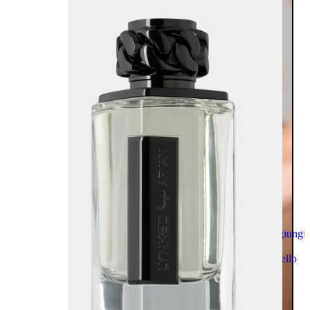
Aggiungi
al
carrello