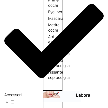
Primer
occhi
Eyeliner
Mascara
Matita
occhi
Antiocchiaie
e correttori
Matita
sopracciglia
Mascara
sopracciglia
Fissante
sopracciglia
Accessori
Labbra