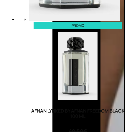
PROMO
AFNAN LYNKED BY AFNAN FREEDOM BLACK
100 ML
(0)
49,50
€