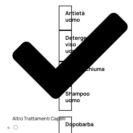
Antietà
uomo
Detergente
viso
uomo
Docciaschiuma
uomo
Shampoo
uomo
Altro Trattamenti Capelli
Dopobarba