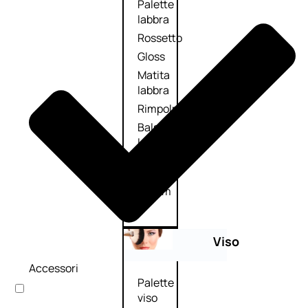
Palette
labbra
Rossetto
Gloss
Matita
labbra
Rimpolpante
Balsamo
labbra
BB e
CC
Cream
Viso
Accessori
Palette
viso