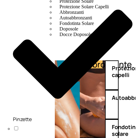
Protezione Solare
Protezione Solare Capelli
Abbronzanti
Autoabbronzanti
Fondotinta Solare
Doposole
Docce Doposole
Abbronzante
Protezione
Protezio
capelli
Autoabbr
Pinzette
Fondotin
solare