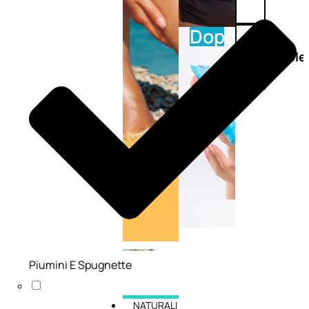
Doposole
Docce
doposole
Piumini E Spugnette
NATURALI