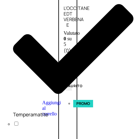
L’OCCITANE
EDT
VERBENA
E
Valutato
0
su
5
(0)
58,00
€
43,50
€
ESAURITO
Aggiungi
PROMO
al
Temperamatite
carrello