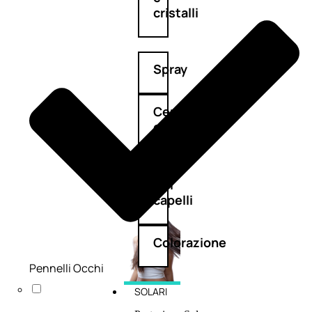
cristalli
Spray
Cera
e
crema
Gel
capelli
Colorazione
Pennelli Occhi
SOLARI