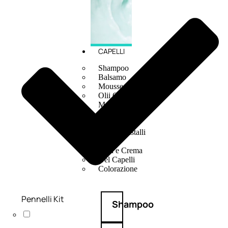
CAPELLI
Shampoo
Balsamo
Mousse
Olii Capelli
Maschere
Lozioni
Fiale
Sieri e Cristalli
Spray
Cera e Crema
Gel Capelli
Colorazione
Pennelli Kit
Shampoo