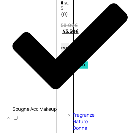
0
su
5
(0)
58,00
€
43,50
€
ESAURITO
Esaurito
PROMO
Spugne Acc Makeup
Fragranze
Nature
Donna