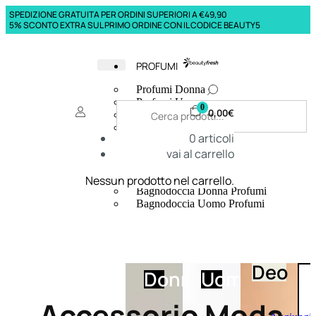
SPEDIZIONE GRATUITA PER ORDINI SUPERIORI A €49,90
5% SCONTO EXTRA SUL PRIMO ORDINE CON IL CODICE BEAUTY5
PROFUMI
Profumi Donna
Profumi Uomo
0
0,00
€
Deodoranti Donna
Deodoranti Uomo
0
articoli
Corpo Donna
vai al carrello
Corpo Uomo
Profumi Capelli
Creme Mani
Nessun prodotto nel carrello.
Bagnodoccia Donna Profumi
Bagnodoccia Uomo Profumi
Deo
Donna
Uomo
Accessorio Moda