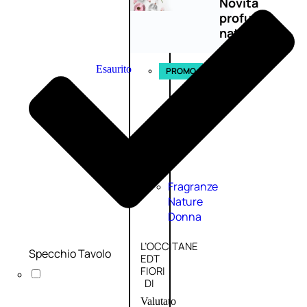
Novità
profumi
nature
Esaurito
PROMO
Fragranze
Nature
Donna
L’OCCITANE
Specchio Tavolo
EDT
FIORI
DI
Valutato