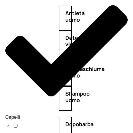
Antietà
uomo
Detergente
viso
uomo
Docciaschiuma
uomo
Shampoo
uomo
Capelli
Dopobarba