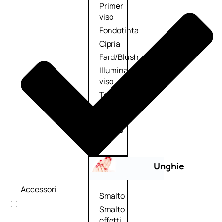
Primer
viso
Fondotinta
Cipria
Fard/Blush
Illuminante
viso
Terre
abbronzanti
Fissatore
trucco
Unghie
Accessori
Smalto
Smalto
effetti