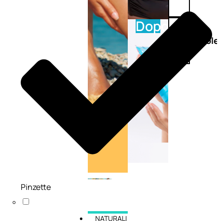
Doposole
Docce
doposole
Pinzette
NATURALI