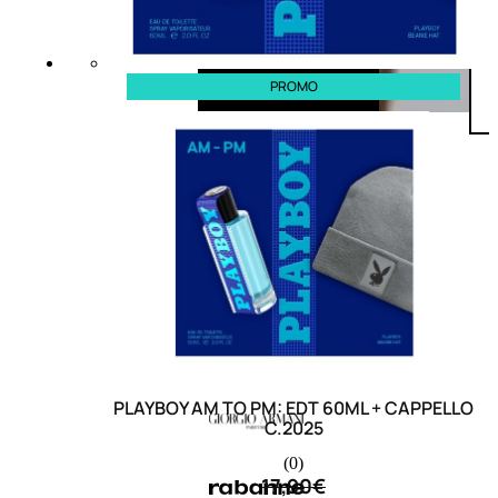
PROMO
PLAYBOY AM TO PM: EDT 60ML + CAPPELLO
C.2025
(0)
17,90
€