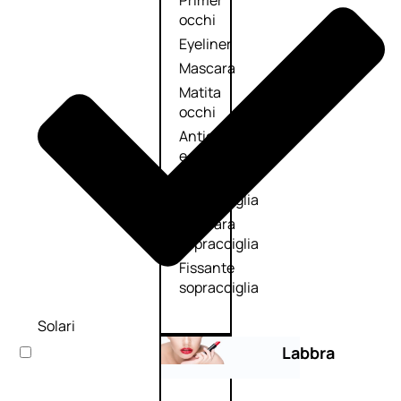
Primer
occhi
Eyeliner
Mascara
Matita
occhi
Antiocchiaie
e correttori
Matita
sopracciglia
Mascara
sopracciglia
Fissante
sopracciglia
Solari
Labbra