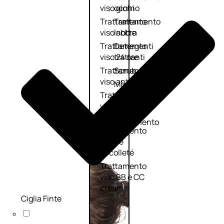
viso giorno
occhi
Trattamento
Trattamento
viso notte
labbra
Trattamento
Detergenti
viso 24 ore
trattanti
Trattamento
Scrub
viso antietà
Maschere
Trattamento
Sieri
viso
Cofanetti
idratante
trattamento
Trattamento
viso
collo e
décolleté
Trattamento
viso BB e CC
cream
Ciglia Finte