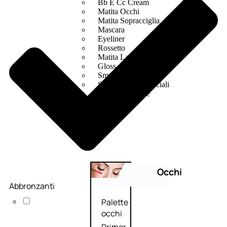
Bb E Cc Cream
Matita Occhi
Matita Sopracciglia
Mascara
Eyeliner
Rossetto
Matita Labbra
Gloss
Smalto
Smalto Effetti Speciali
Solventi Unghie
Occhi
Abbronzanti
Palette
occhi