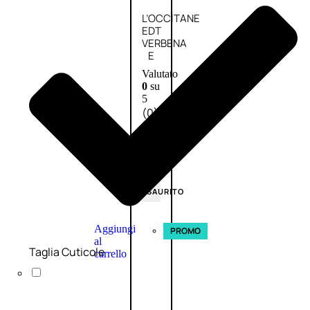
L’OCCITANE
EDT
VERBENA
E
Valutato
0
su
5
(0)
58,00
€
43,50
€
ESAURITO
Aggiungi
PROMO
al
Taglia Cuticole
carrello