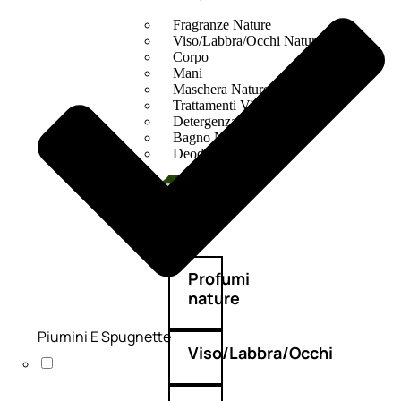
Fragranze Nature
Viso/Labbra/Occhi Nature
Corpo
Mani
Maschera Nature
Trattamenti Viso
Detergenza
Bagno Nature
Deodoranti
Profumi
nature
Piumini E Spugnette
Viso/Labbra/Occhi