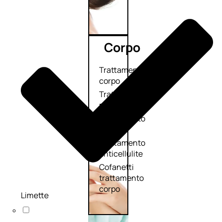
Corpo
Trattamento
corpo
Trattamento
mani e piedi
Trattamento
unghie
Trattamento
anticellulite
Cofanetti
trattamento
corpo
Limette