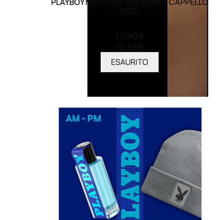
PLAYBOY MY RULES: EDT 60ML + CAPPELLO
2025
(0)
17,90
€
12,53
€
ESAURITO