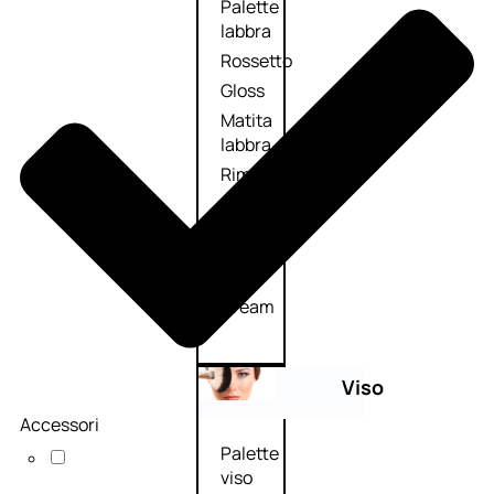
Palette
labbra
Rossetto
Gloss
Matita
labbra
Rimpolpante
Balsamo
labbra
BB e
CC
Cream
Viso
Accessori
Palette
viso