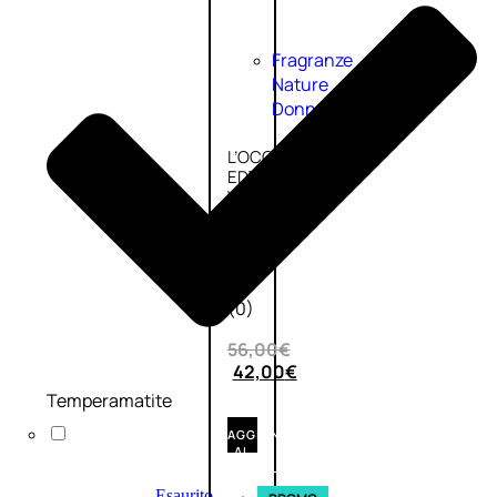
Fragranze
Nature
Donna
L’OCCITANE
EDT
VERBENA
1
Valutato
0
su
5
(0)
56,00
€
42,00
€
Temperamatite
AGGIUNGI
AL
CARRELLO
Esaurito