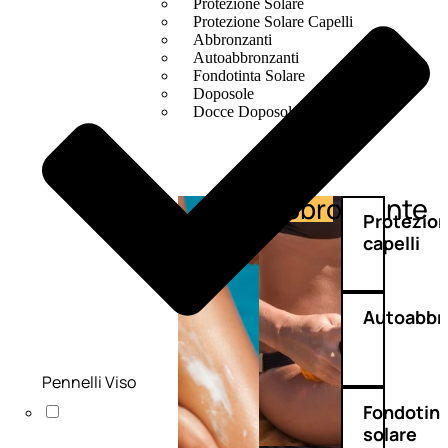
Protezione Solare
Protezione Solare Capelli
Abbronzanti
Autoabbronzanti
Fondotinta Solare
Doposole
Docce Doposole
Abbronzante
Protezione
Protezio
capelli
Autoabbr
Pennelli Viso
Fondotin
solare