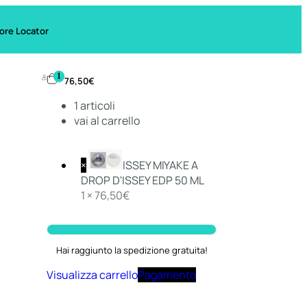
ore Locator
1
76,50
€
1
articoli
vai al carrello
×
ISSEY MIYAKE A
DROP D'ISSEY EDP 50 ML
1 ×
76,50
€
Hai raggiunto la spedizione gratuita!
Visualizza carrello
Pagamento