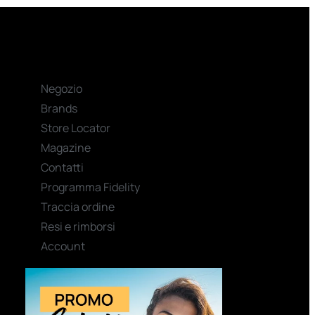
Negozio
Brands
Store Locator
Magazine
Contatti
Programma Fidelity
Traccia ordine
Resi e rimborsi
Account