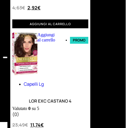
4,63
€
2,92
€
AGGIUNGI AL CARRELLO
Aggiungi
al carrello
PROMO
Capelli Lg
LOR EXC CASTANO 4
Valutato
0
su 5
(0)
23,49
€
11,74
€