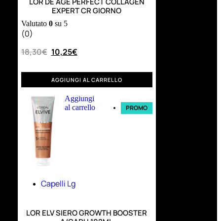
LOR DE AGE PERFECT COLLAGEN
EXPERT CR GIORNO
Valutato
0
su 5
(0)
18,30
€
10,25
€
AGGIUNGI AL CARRELLO
Aggiungi
al carrello
PROMO
Capelli Lg
LOR ELV SIERO GROWTH BOOSTER