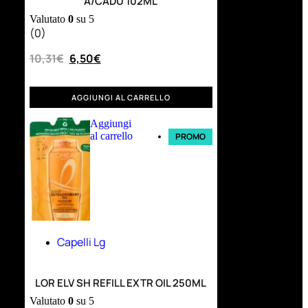
A/CADU 102ML
Valutato
0
su 5
(0)
10,31
€
6,50
€
AGGIUNGI AL CARRELLO
Aggiungi
al carrello
PROMO
Capelli Lg
LOR ELV SH REFILL EXTR OIL 250ML
Valutato
0
su 5