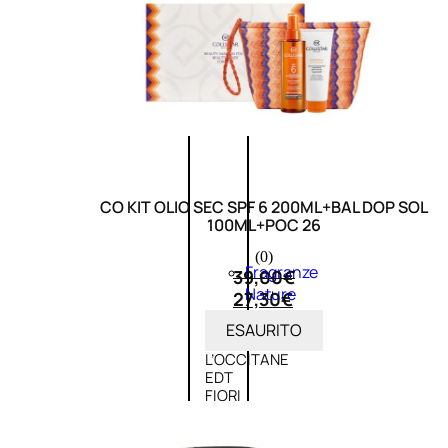
Novità
profumi
nature
Esaurito
PROMO
CO KIT OLIO SEC SPF 6 200ML+BAL DOP SOL
100ML+POC 26
(0)
Fragranze
39,00
€
Nature
27,30
€
Donna
ESAURITO
L’OCCITANE
EDT
FIORI
DI
Valutato