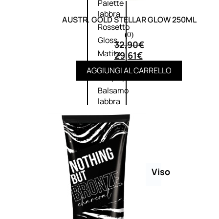
Palette
labbra
AUSTR. GOLD STELLAR GLOW 250ML
Rossetto
(0)
Gloss
32,90
€
Matita
29,61
€
labbra
AGGIUNGI AL CARRELLO
Rimpolpante
Balsamo
labbra
BB e
CC
Cream
Viso
Palette
viso