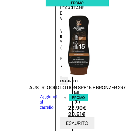
PROMO
L’OCCITANE
EDT
VERBENA
E
Valutato
0
su
5
(0)
58,00
€
43,50
€
ESAURITO
AUSTR. GOLD LOTION SPF 15 + BRONZER 237
ML
Aggiungi
PROMO
(0)
al
22,90
€
carrello
20,61
€
ESAURITO