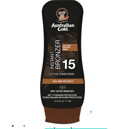
0
su
5
(0)
58,00
€
43,50
€
ESAURITO
Esaurito
PROMO
Fragranze
Nature
Donna