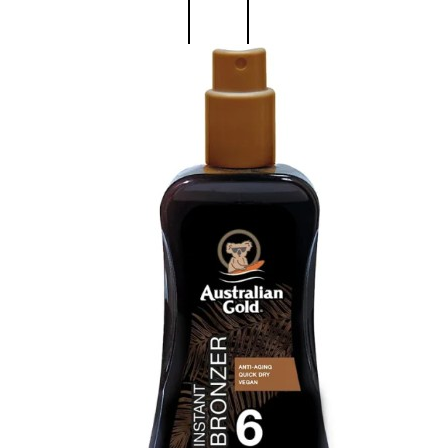
Fragranze
Nature
Donna
L’OCCITANE
EDT
VERBENA
1
Valutato
0
su
5
(0)
56,00
€
42,00
€
AGGIUNGI
AL
CARRELLO
Esaurito