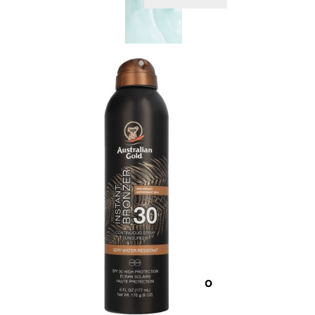
CAPELLI
Shampoo
Balsamo
Mousse
Olii Capelli
Maschere
Lozioni
Fiale
Sieri e Cristalli
Spray
Cera e Crema
Gel Capelli
Colorazione
Shampoo