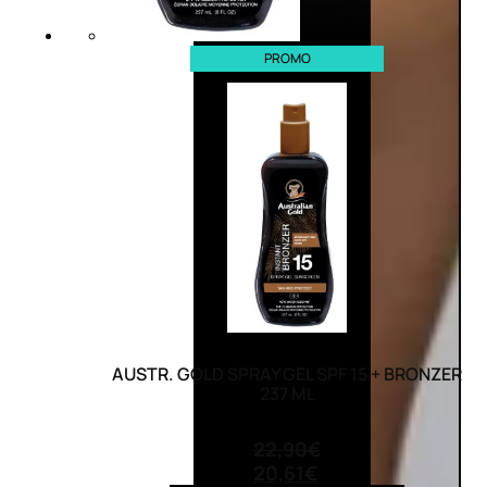
PROMO
AUSTR. GOLD SPRAY GEL SPF 15 + BRONZER
237 ML
(0)
22,90
€
20,61
€