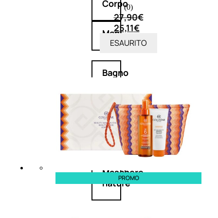
Corpo
(0)
27,90
€
25,11
€
Mani
ESAURITO
Bagno
Detergenza
Trattamenti
viso
Maschere
PROMO
nature