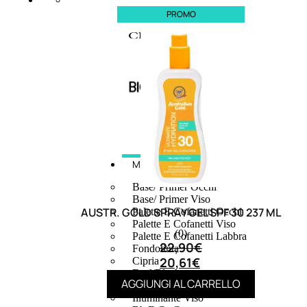
PROMO
MAKE UP
Base/ Primer Occhi
Base/ Primer Viso
AUSTR. GOLD SPRAY GEL SPF 30 237 ML
Palette E Cofanetti Occhi
Palette E Cofanetti Viso
(0)
Palette E Cofanetti Labbra
22,90
€
Fondotinta
20,61
€
Cipria
Fard/Blush
AGGIUNGI AL CARRELLO
Terre Abbronzanti
Illuminante Viso