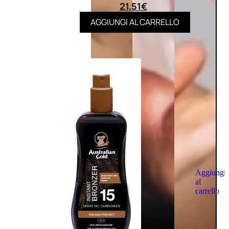
21,51
€
AGGIUNGI AL CARRELLO
Aggiungi
al
carrello