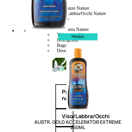
Fragranze Nature
Viso/Labbra/Occhi Nature
Corpo
Mani
Maschera Nature
Trattamenti Viso
PROMO
Detergenza
Bagno Nature
Deodoranti
Profumi
nature
Viso/Labbra/Occhi
AUSTR. GOLD ACCELERATOR EXTREME
250ML