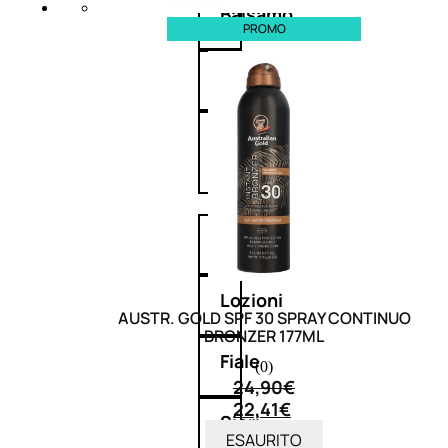
Balsamo
PROMO
Mousse
Olii
capelli
Maschere
Lozioni
AUSTR. GOLD SPF 30 SPRAY CONTINUO
BRONZER 177ML
Fiale
(0)
24,90
€
22,41
€
Sieri
ESAURITO
e