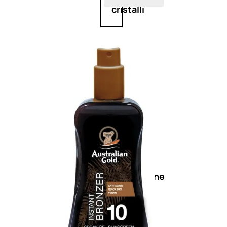
cristalli
Spray
Cera
e
crema
Gel
capelli
Colorazione
SOLARI