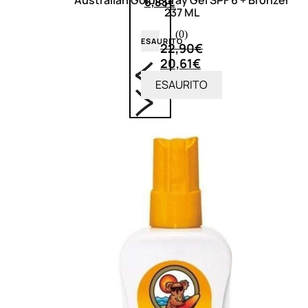
Australian Gold Spray Gel SPF 6 + Bronzer
6,83
€
237 ML
(0)
ESAURITO
22,90
€
20,61
€
ESAURITO
ACCESSORI
Pennelli Viso
Pennelli Occhi
Pennelli Labbra
Accessori Make Up
Accessori Occhi
Ciglia Finte
Pinzette
Temperamatite