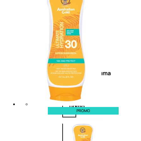
Antietà
uomo
Detergente
viso
uomo
Docciaschiuma
uomo
Shampoo
uomo
PROMO
Dopobarba