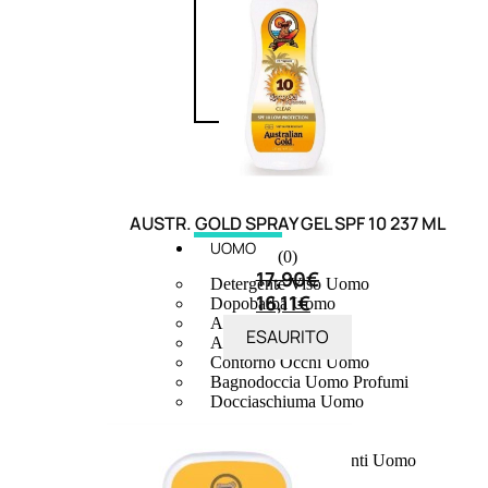
AUSTR. GOLD SPRAY GEL SPF 10 237 ML
UOMO
(0)
17,90
€
Detergente Viso Uomo
16,11
€
Dopobarba Uomo
Antieta Uomo
ESAURITO
Anticaduta Uomo
Contorno Occhi Uomo
Bagnodoccia Uomo Profumi
Docciaschiuma Uomo
Corpo Uomo
Deodoranti Uomo
Confezioni Trattamenti Uomo