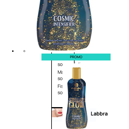
Primer
occhi
Eyeliner
Mascara
Matita
occhi
Antiocchiaie
e correttori
PROMO
Matita
sopracciglia
Mascara
sopracciglia
Fissante
sopracciglia
Labbra