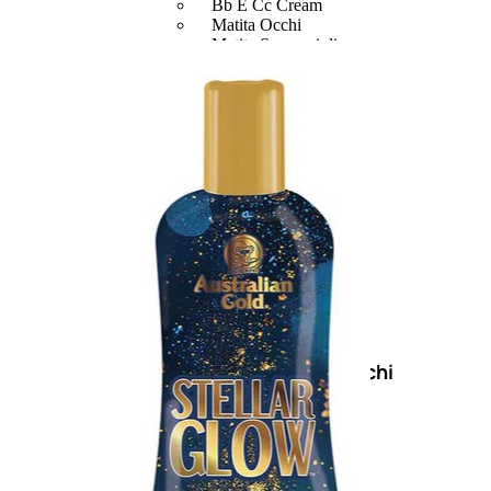
Bb E Cc Cream
Matita Occhi
Matita Sopracciglia
Mascara
Eyeliner
Rossetto
Matita Labbra
Gloss
Smalto
Smalto Effetti Speciali
Solventi Unghie
Occhi
Palette
occhi