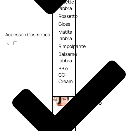
Palette
labbra
Rossetto
Gloss
Matita
Accessori Cosmetica
labbra
Rimpolpante
Balsamo
labbra
BB e
CC
Cream
Viso
Palette
viso