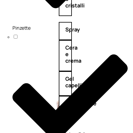
cristalli
Pinzette
Spray
Cera
e
crema
Gel
capelli
Colorazione
SOLARI