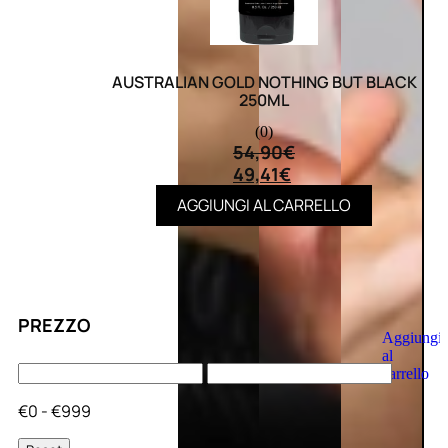
AUSTRALIAN GOLD NOTHING BUT BLACK
250ML
(0)
54,90
€
49,41
€
AGGIUNGI AL CARRELLO
PREZZO
Aggiungi
al
carrello
€0 - €999