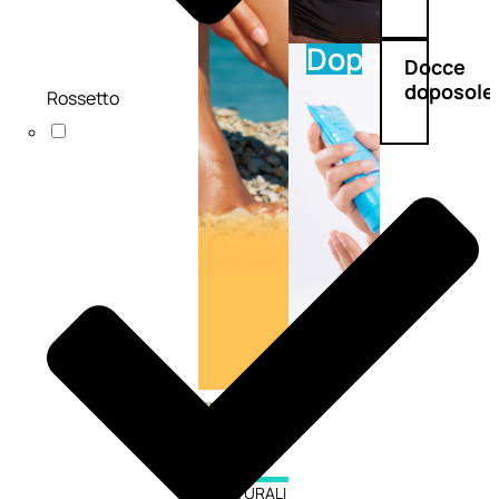
Doposole
Docce
doposole
Rossetto
NATURALI