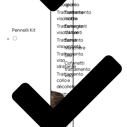
viso giorno
occhi
Trattamento
Trattamento
viso notte
labbra
Trattamento
Detergenti
Pennelli Kit
viso 24 ore
trattanti
Trattamento
Scrub
viso antietà
Maschere
Trattamento
Sieri
viso
Cofanetti
idratante
trattamento
Trattamento
viso
collo e
décolleté
Trattamento
viso BB e CC
cream