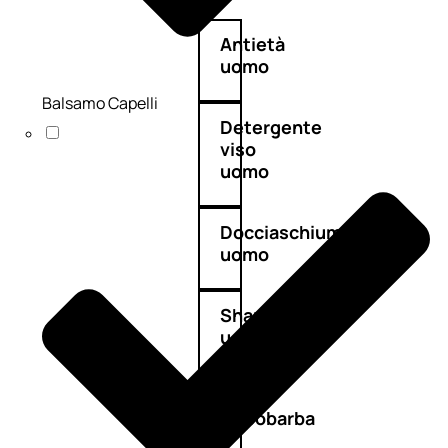
Antietà
uomo
Balsamo Capelli
Detergente
viso
uomo
Docciaschiuma
uomo
Shampoo
uomo
Dopobarba