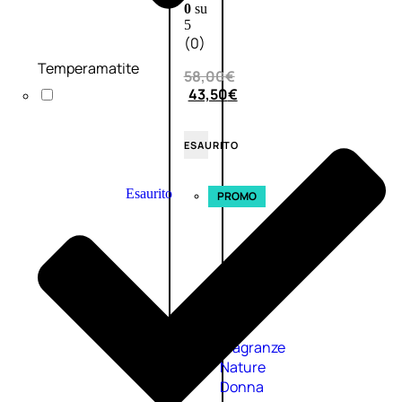
0
su
5
(0)
Temperamatite
58,00
€
43,50
€
ESAURITO
Esaurito
PROMO
Fragranze
Nature
Donna