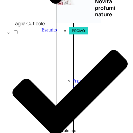
Novità
profumi
nature
Taglia Cuticole
Esaurito
PROMO
Fragranze
Nature
Donna
L’OCCITANE
EDT
FIORI
DI
Valutato