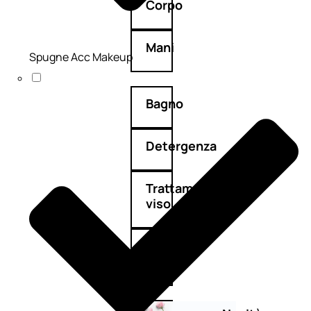
Corpo
Mani
Spugne Acc Makeup
Bagno
Detergenza
Trattamenti
viso
Maschere
nature