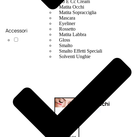
Bb E Cc Cream
Matita Occhi
Matita Sopracciglia
Mascara
Eyeliner
Rossetto
Accessori
Matita Labbra
Gloss
Smalto
Smalto Effetti Speciali
Solventi Unghie
Occhi
Palette
occhi