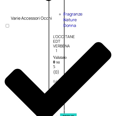
Fragranze
Varie Accessori Occhi
Nature
Donna
L’OCCITANE
EDT
VERBENA
1
Valutato
0
su
5
(0)
56,00
€
42,00
€
AGGIUNGI
AL
CARRELLO
Esaurito