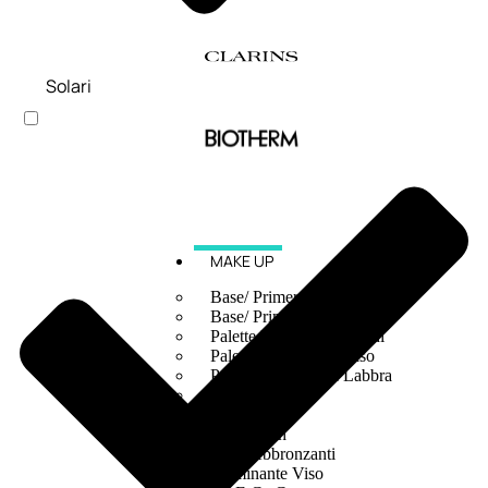
Solari
MAKE UP
Base/ Primer Occhi
Base/ Primer Viso
Palette E Cofanetti Occhi
Palette E Cofanetti Viso
Palette E Cofanetti Labbra
Fondotinta
Cipria
Fard/Blush
Terre Abbronzanti
Illuminante Viso