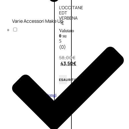
L’OCCITANE
EDT
VERBENA
Varie Accessori Make Up
E
Valutato
0
su
5
(0)
58,00
€
43,50
€
ESAURITO
Aggiungi
PROMO
al
carrello