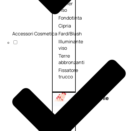
Primer
viso
Fondotinta
Cipria
Accessori Cosmetica
Fard/Blush
Illuminante
viso
Terre
abbronzanti
Fissatore
trucco
Unghie
Smalto
Smalto
effetti