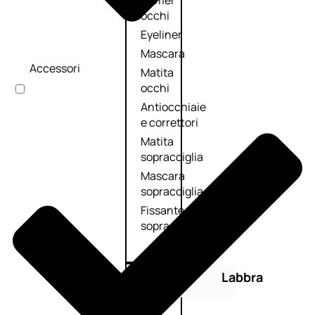
Primer
occhi
Eyeliner
Mascara
Accessori
Matita
occhi
Antiocchiaie
e correttori
Matita
sopracciglia
Mascara
sopracciglia
Fissante
sopracciglia
Labbra