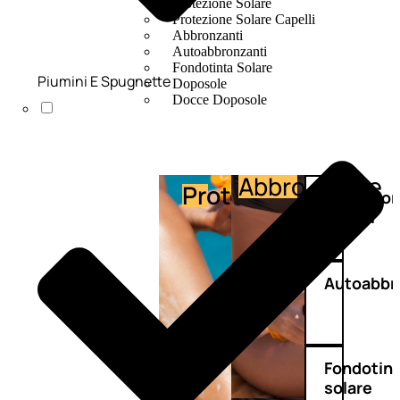
Protezione Solare
Protezione Solare Capelli
Abbronzanti
Autoabbronzanti
Fondotinta Solare
Piumini E Spugnette
Doposole
Docce Doposole
Abbronzante
Protezione
Protezio
capelli
Autoabbr
Fondotin
solare