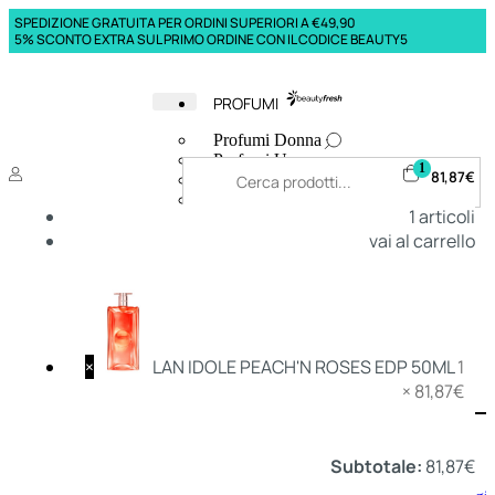
SPEDIZIONE GRATUITA PER ORDINI SUPERIORI A €49,90
5% SCONTO EXTRA SUL PRIMO ORDINE CON IL CODICE BEAUTY5
PROFUMI
Profumi Donna
Profumi Uomo
1
81,87
€
Deodoranti Donna
Deodoranti Uomo
1
articoli
Corpo Donna
vai al carrello
Corpo Uomo
Profumi Capelli
Creme Mani
Bagnodoccia Donna Profumi
Bagnodoccia Uomo Profumi
×
LAN IDOLE PEACH'N ROSES EDP 50ML
1
×
81,87
€
Deo
Donna
Uomo
Subtotale:
81,87
€