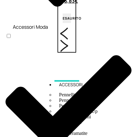
6,83
€
ESAURITO
Accessori Moda
ACCESSORI
Pennelli Viso
Pennelli Occhi
Pennelli Labbra
Accessori Make Up
Accessori Occhi
Ciglia Finte
Pinzette
Temperamatite