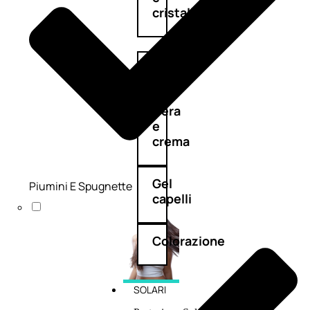
cristalli
Spray
Cera
e
crema
Gel
Piumini E Spugnette
capelli
Colorazione
SOLARI