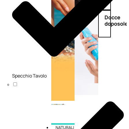
Doposole
Docce
doposole
Specchio Tavolo
NATURALI