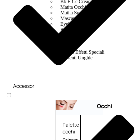
Bb E Cc Cream
Matita Occhi
Matita Sopracciglia
Mascara
Eyeliner
Rossetto
Matita Labbra
Gloss
Smalto
Smalto Effetti Speciali
Solventi Unghie
Accessori
Occhi
Palette
occhi