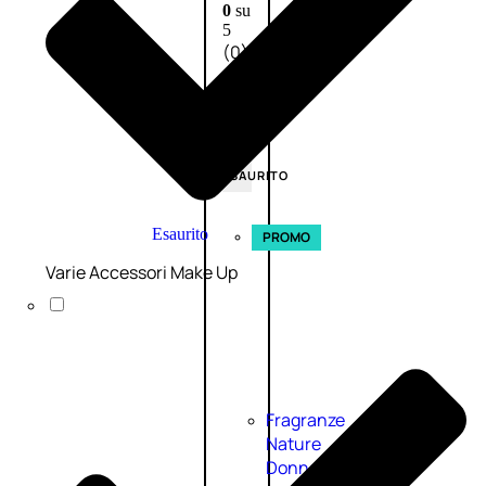
0
su
5
(0)
58,00
€
43,50
€
ESAURITO
Esaurito
PROMO
Varie Accessori Make Up
Fragranze
Nature
Donna