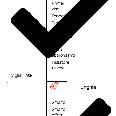
Primer
viso
Fondotinta
Cipria
Fard/Blush
Illuminante
viso
Terre
abbronzanti
Fissatore
trucco
Ciglia Finte
Unghie
Smalto
Smalto
effetti