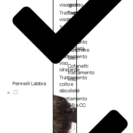
viso giorno
occhi
Trattamento
Trattamento
viso notte
labbra
Trattamento
Detergenti
viso 24 ore
trattanti
Trattamento
Scrub
viso antietà
Maschere
Trattamento
Sieri
viso
Cofanetti
idratante
trattamento
Trattamento
viso
Pennelli Labbra
collo e
décolleté
Trattamento
viso BB e CC
cream