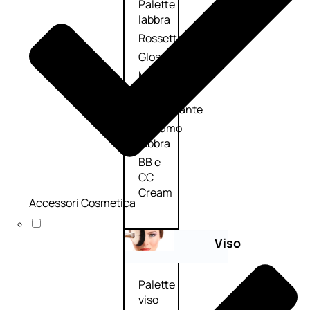
Palette
labbra
Rossetto
Gloss
Matita
labbra
Rimpolpante
Balsamo
labbra
BB e
CC
Cream
Accessori Cosmetica
Viso
Palette
viso