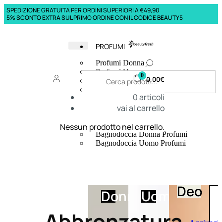
SPEDIZIONE GRATUITA PER ORDINI SUPERIORI A €49,90
5% SCONTO EXTRA SUL PRIMO ORDINE CON IL CODICE BEAUTY5
PROFUMI
Profumi Donna
Profumi Uomo
0
0,00
€
Deodoranti Donna
Deodoranti Uomo
0
articoli
Corpo Donna
vai al carrello
Corpo Uomo
Profumi Capelli
Creme Mani
Nessun prodotto nel carrello.
Bagnodoccia Donna Profumi
Bagnodoccia Uomo Profumi
Deo
Donna
Uomo
Abbronzatura