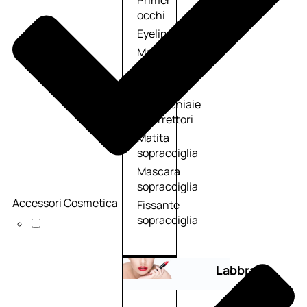
Primer
occhi
Eyeliner
Mascara
Matita
occhi
Antiocchiaie
e correttori
Matita
sopracciglia
Mascara
sopracciglia
Accessori Cosmetica
Fissante
sopracciglia
Labbra