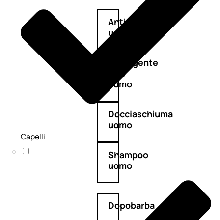
Antietà
uomo
Detergente
viso
uomo
Docciaschiuma
uomo
Capelli
Shampoo
uomo
Dopobarba