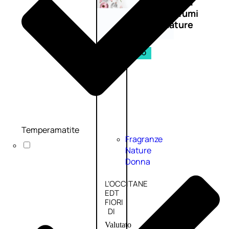
Novità
profumi
nature
Esaurito
PROMO
Temperamatite
Fragranze
Nature
Donna
L’OCCITANE
EDT
FIORI
DI
Valutato