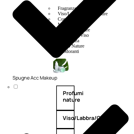
Fragranze Nature
Viso/Labbra/Occhi Nature
Corpo
Mani
Maschera Nature
Trattamenti Viso
Detergenza
Bagno Nature
Deodoranti
Spugne Acc Makeup
Profumi
nature
Viso/Labbra/Occhi