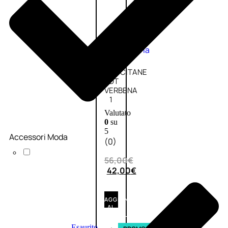
Fragranze
Nature
Donna
L’OCCITANE
EDT
VERBENA
1
Valutato
0
su
5
Accessori Moda
(0)
56,00
€
42,00
€
AGGIUNGI
AL
CARRELLO
Esaurito