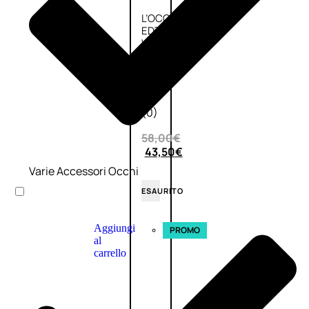
L’OCCITANE
EDT
VERBENA
E
Valutato
0
su
5
(0)
58,00
€
43,50
€
Varie Accessori Occhi
ESAURITO
Aggiungi
PROMO
al
carrello