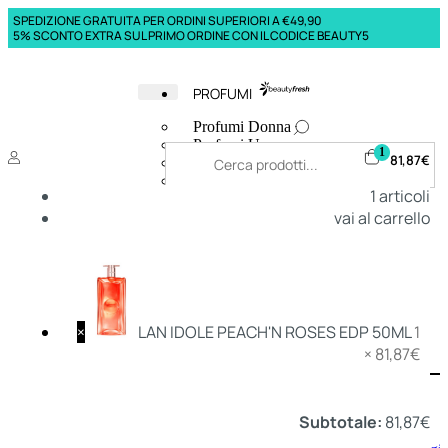
SPEDIZIONE GRATUITA PER ORDINI SUPERIORI A €49,90
5% SCONTO EXTRA SUL PRIMO ORDINE CON IL CODICE BEAUTY5
PROFUMI
Profumi Donna
Profumi Uomo
1
81,87
€
Deodoranti Donna
Deodoranti Uomo
1
articoli
Corpo Donna
vai al carrello
Corpo Uomo
Profumi Capelli
Creme Mani
Bagnodoccia Donna Profumi
Bagnodoccia Uomo Profumi
×
LAN IDOLE PEACH'N ROSES EDP 50ML
1
×
81,87
€
Deo
Donna
Uomo
Subtotale:
81,87
€