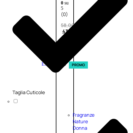
0
su
5
(0)
58,00
€
43,50
€
ESAURITO
Esaurito
PROMO
Taglia Cuticole
Fragranze
Nature
Donna