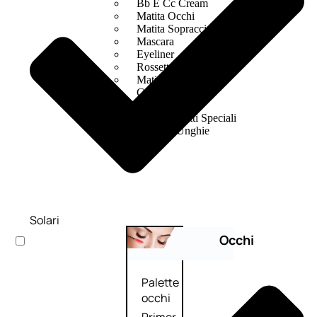
Bb E Cc Cream
Matita Occhi
Matita Sopracciglia
Mascara
Eyeliner
Rossetto
Matita Labbra
Gloss
Smalto
Smalto Effetti Speciali
Solventi Unghie
Solari
Occhi
Palette
occhi