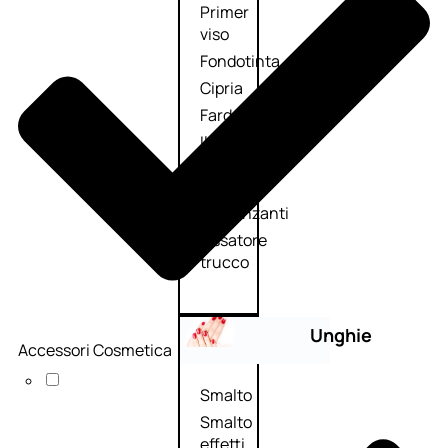
Primer
viso
Fondotinta
Cipria
Fard/Blush
Illuminante
viso
Terre
abbronzanti
Fissatore
trucco
Unghie
Accessori Cosmetica
Smalto
Smalto
effetti