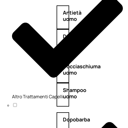
Antietà
uomo
Detergente
viso
uomo
Docciaschiuma
uomo
Shampoo
uomo
Altro Trattamenti Capelli
Dopobarba