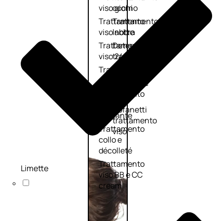
viso giorno
occhi
Trattamento
Trattamento
viso notte
labbra
Trattamento
Detergenti
viso 24 ore
trattanti
Trattamento
Scrub
viso antietà
Maschere
Trattamento
Sieri
viso
Cofanetti
idratante
trattamento
Trattamento
viso
collo e
décolleté
Trattamento
Limette
viso BB e CC
cream