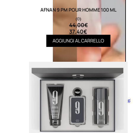
AFNAN 9 PM POUR HOMME 100 ML
(0)
44,00
€
37,40
€
AGGIUNGI AL CARRELLO
Aggiungi
al
carrello