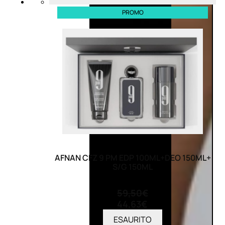
PROMO
AFNAN CFZ 9 PM EDP 100ML+DEO 150ML+
S/G 150ML
(0)
59,50
€
44,63
€
ESAURITO