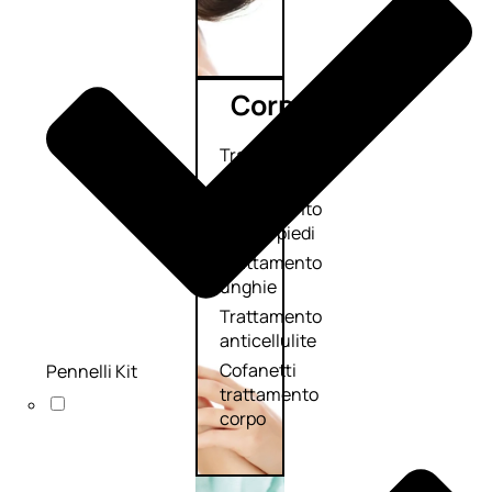
Corpo
Trattamento
corpo
Trattamento
mani e piedi
Trattamento
unghie
Trattamento
anticellulite
Cofanetti
Pennelli Kit
trattamento
corpo