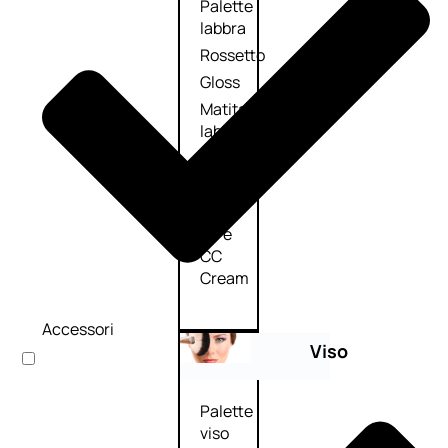
Palette
labbra
Rossetto
Gloss
Matita
labbra
Rimpolpante
Balsamo
labbra
BB e
CC
Cream
Accessori
Viso
Palette
viso