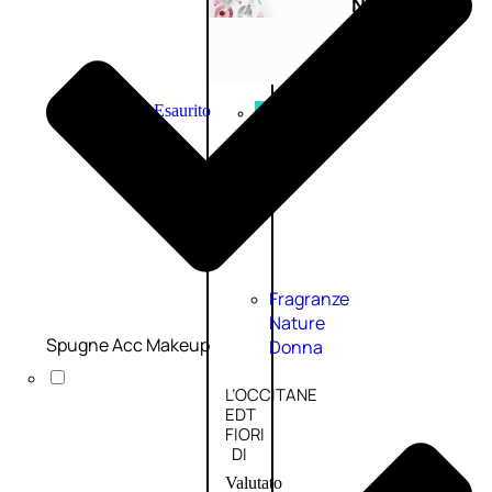
Novità
profumi
nature
Esaurito
PROMO
Fragranze
Nature
Spugne Acc Makeup
Donna
L’OCCITANE
EDT
FIORI
DI
Valutato