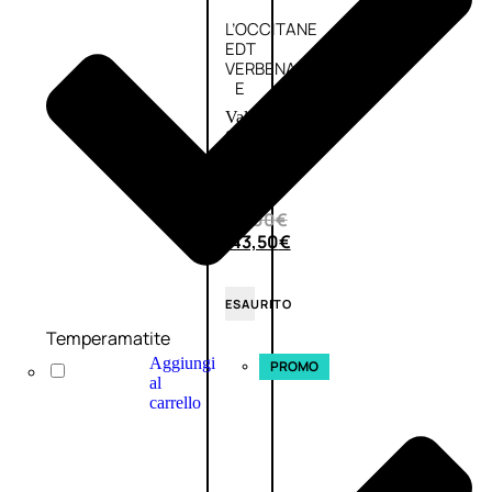
L’OCCITANE
EDT
VERBENA
E
Valutato
0
su
5
(0)
58,00
€
43,50
€
ESAURITO
Temperamatite
Aggiungi
PROMO
al
carrello