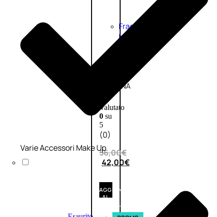
Fragranze
Nature
Donna
L’OCCITANE
EDT
VERBENA
1
Valutato
0
su
5
(0)
Varie Accessori Make Up
56,00
€
42,00
€
AGGIUNGI
AL
CARRELLO
Esaurito