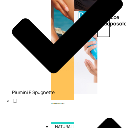
Doposole
Docce
doposole
Piumini E Spugnette
NATURALI