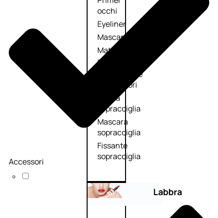
Primer
occhi
Eyeliner
Mascara
Matita
occhi
Antiocchiaie
e correttori
Matita
sopracciglia
Mascara
sopracciglia
Fissante
sopracciglia
Accessori
Labbra