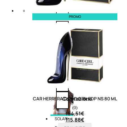
cristalli
PROMO
Spray
Cera
e
crema
Gel
capelli
Colorazione
CAR HERRERA GOOD GIRL EDP NS 80 ML
(0)
154,51
€
SOLARI
115,88
€