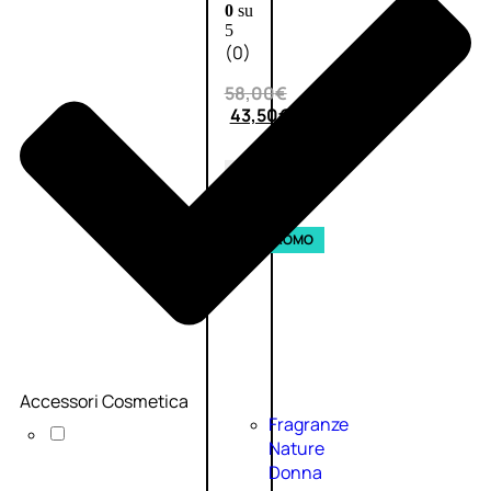
0
su
5
(0)
58,00
€
43,50
€
ESAURITO
Esaurito
PROMO
Accessori Cosmetica
Fragranze
Nature
Donna