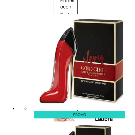
Primer
occhi
Eyeliner
Mascara
Matita
occhi
Antiocchiaie
e correttori
Matita
sopracciglia
Mascara
sopracciglia
Fissante
sopracciglia
PROMO
Labbra