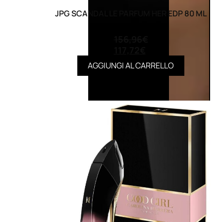
JPG SCANDAL LE PARFUM HER EDP 80 ML
(0)
156,96
€
117,72
€
AGGIUNGI AL CARRELLO