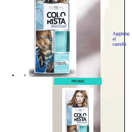
Aggiungi
al
carrello
PROMO