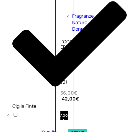
Fragranze
Nature
Donna
L’OCCITANE
EDT
VERBENA
1
Valutato
0
su
5
(0)
56,00
€
42,00
€
Ciglia Finte
AGGIUNGI
AL
CARRELLO
Esaurito