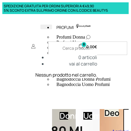
SPEDIZIONE GRATUITA PER ORDINI SUPERIORI A €49,90
5% SCONTO EXTRA SUL PRIMO ORDINE CON IL CODICE BEAUTY5
PROFUMI
Profumi Donna
Profumi Uomo
0
0,00
€
Deodoranti Donna
Deodoranti Uomo
0
articoli
Corpo Donna
vai al carrello
Corpo Uomo
Profumi Capelli
Creme Mani
Nessun prodotto nel carrello.
Bagnodoccia Donna Profumi
Bagnodoccia Uomo Profumi
Deo
Donna
Uomo
80 Ml