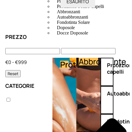
ESAURITO
Protezione Solare
Protezione Solare Capelli
Abbronzanti
Autoabbronzanti
Fondotinta Solare
Doposole
Docce Doposole
PREZZO
Abbronzante
€0 - €999
Protezione
Protezio
capelli
Reset
CATEGORIE
Autoabbr
Fondotin
solare