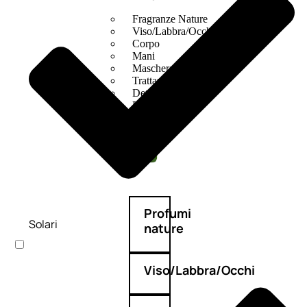
Fragranze Nature
Viso/Labbra/Occhi Nature
Corpo
Mani
Maschera Nature
Trattamenti Viso
Detergenza
Bagno Nature
Deodoranti
Profumi
Solari
nature
Viso/Labbra/Occhi