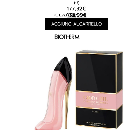
(0)
177,32
€
132,99
€
AGGIUNGI AL CARRELLO
MAKE UP
Base/ Primer Occhi
Base/ Primer Viso
Palette E Cofanetti Occhi
Palette E Cofanetti Viso
Palette E Cofanetti Labbra
Fondotinta
Cipria
Fard/Blush
Terre Abbronzanti
Illuminante Viso