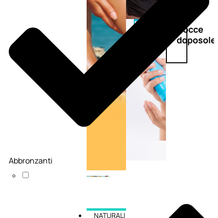
Doposole
Docce
doposole
Abbronzanti
NATURALI