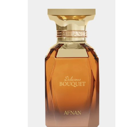
Primer
viso
Fondotinta
Cipria
Fard/Blush
Illuminante
viso
Terre
abbronzanti
Fissatore
trucco
Unghie
Smalto
Smalto
effetti