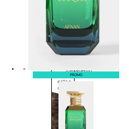
viso giorno
occhi
Trattamento
Trattamento
viso notte
labbra
Trattamento
Detergenti
viso 24 ore
trattanti
Trattamento
Scrub
viso antietà
Maschere
Trattamento
Sieri
viso
Cofanetti
idratante
trattamento
Trattamento
PROMO
viso
collo e
décolleté
Trattamento
viso BB e CC
cream