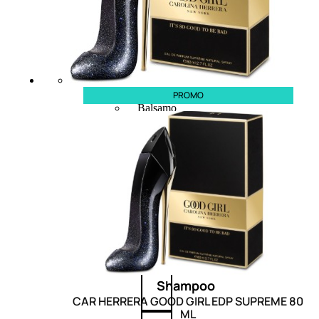
CAPELLI
PROMO
Shampoo
Balsamo
Mousse
Olii Capelli
Maschere
Lozioni
Fiale
Sieri e Cristalli
Spray
Cera e Crema
Gel Capelli
Colorazione
Shampoo
CAR HERRERA GOOD GIRL EDP SUPREME 80
ML