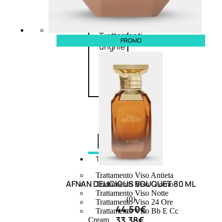
speciali
Solvente
Trattamenti
PROMO
unghie
Cofanetti
unghie
TRATTAMENTI
Trattamento Viso Antieta
AFNAN DELICIOUS BOUQUET 80 ML
Trattamento Viso Giorno
Trattamento Viso Notte
(0)
Trattamento Viso 24 Ore
44,50
€
Trattamento Viso Bb E Cc
33,38
€
Cream