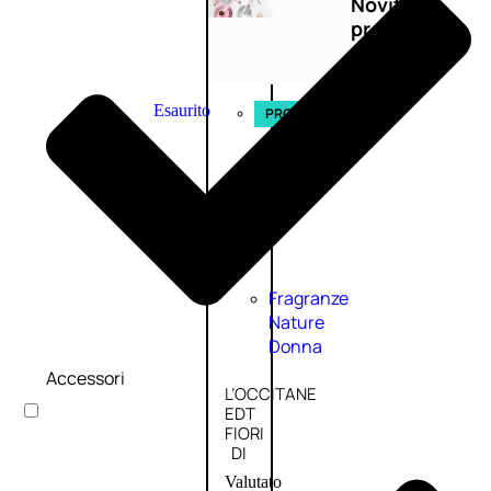
Novità
profumi
nature
Esaurito
PROMO
Fragranze
Nature
Donna
Accessori
L’OCCITANE
EDT
FIORI
DI
Valutato