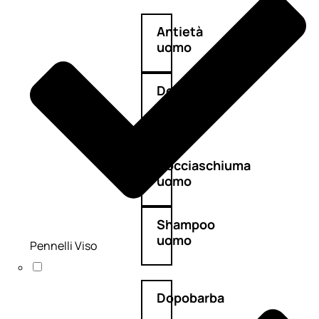
Antietà
uomo
Detergente
viso
uomo
Docciaschiuma
uomo
Shampoo
uomo
Pennelli Viso
Dopobarba