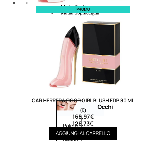
Bb E Cc Cream
Matita Occhi
PROMO
Matita Sopracciglia
Mascara
Eyeliner
Rossetto
Matita Labbra
Gloss
Smalto
Smalto Effetti Speciali
Solventi Unghie
CAR HERRERA GOOD GIRL BLUSH EDP 80 ML
Occhi
(0)
168,97
€
126,73
€
Palette
occhi
AGGIUNGI AL CARRELLO