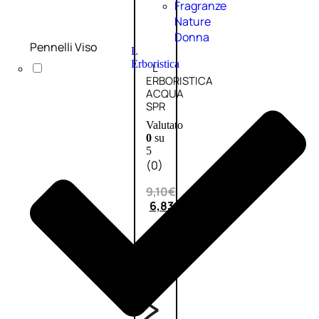
Fragranze
Nature
Donna
Pennelli Viso
L
Erboristica
L’
ERBORISTICA
ACQUA
SPR
Valutato
0
su
5
(0)
9,10
€
6,83
€
ESAURITO