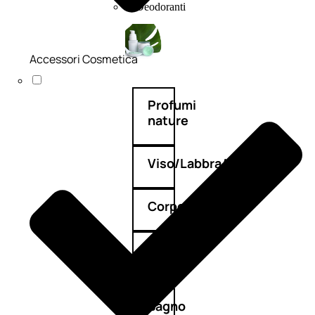
Deodoranti
Accessori Cosmetica
Profumi
nature
Viso/Labbra/Occhi
Corpo
Mani
Bagno