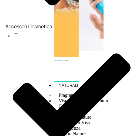
Accessori Cosmetica
NATURALI
Fragranze Nature
Viso/Labbra/Occhi Nature
Corpo
Mani
Maschera Nature
Trattamenti Viso
Detergenza
Bagno Nature