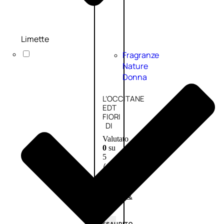
Limette
Fragranze
Nature
Donna
L’OCCITANE
EDT
FIORI
DI
Valutato
0
su
5
(0)
58,00
€
43,50
€
ESAURITO