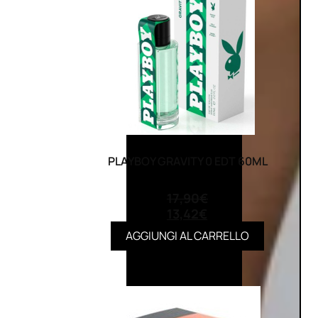
PLAYBOY GRAVITY 0 EDT 60ML
(0)
17,90
€
13,42
€
AGGIUNGI AL CARRELLO