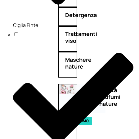
Detergenza
Ciglia Finte
Trattamenti
viso
Maschere
nature
Novità
profumi
nature
Esaurito
PROMO