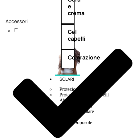
e
crema
Accessori
Gel
capelli
Colorazione
SOLARI
Protezione Solare
Protezione Solare Capelli
Abbronzanti
Autoabbronzanti
Fondotinta Solare
Doposole
Docce Doposole