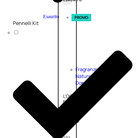
Esaurito
PROMO
Pennelli Kit
Fragranze
Nature
Donna
L’OCCITANE
EDT
VERBENA
E
Valutato
0
su
5