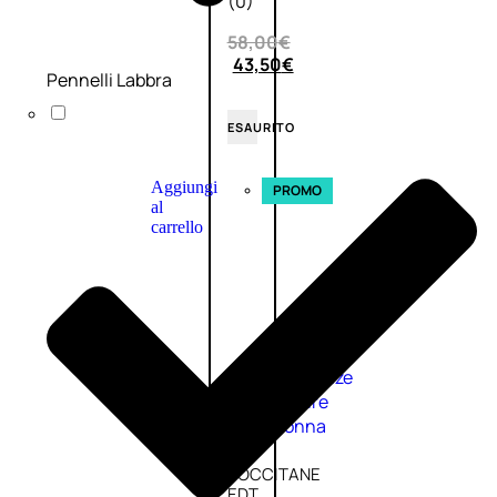
(0)
58,00
€
43,50
€
Pennelli Labbra
ESAURITO
Aggiungi
PROMO
al
carrello
Fragranze
Nature
Donna
L’OCCITANE
EDT