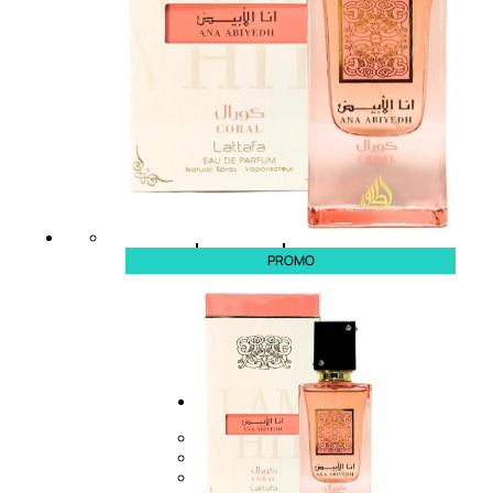
Smalto
effetti
speciali
Solvente
Trattamenti
unghie
Cofanetti
unghie
PROMO
TRATTAMENTI
Trattamento Viso Antieta
Trattamento Viso Giorno
Trattamento Viso Notte