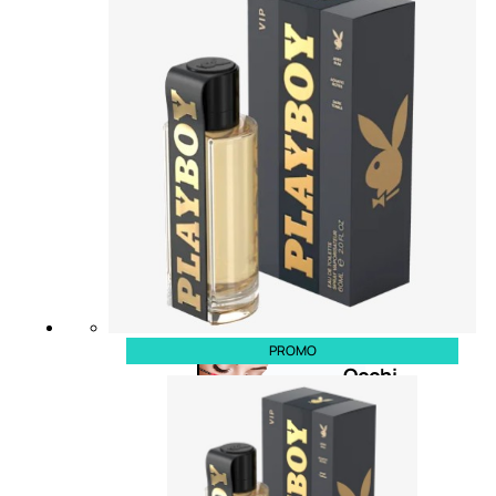
Bb E Cc Cream
Matita Occhi
Matita Sopracciglia
Mascara
Eyeliner
Rossetto
Matita Labbra
Gloss
Smalto
Smalto Effetti Speciali
Solventi Unghie
PROMO
Occhi
Palette
occhi