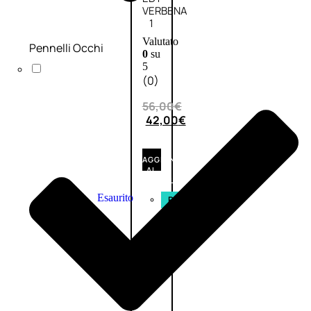
VERBENA
1
Valutato
Pennelli Occhi
0
su
5
(0)
56,00
€
42,00
€
AGGIUNGI
AL
CARRELLO
Esaurito
PROMO