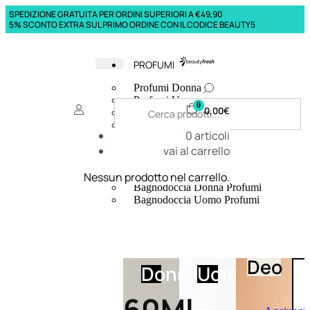
SPEDIZIONE GRATUITA PER ORDINI SUPERIORI A €49,90
5% SCONTO EXTRA SUL PRIMO ORDINE CON IL CODICE BEAUTY5
PROFUMI
Profumi Donna
Profumi Uomo
0
0,00
€
Deodoranti Donna
Deodoranti Uomo
0
articoli
Corpo Donna
vai al carrello
Corpo Uomo
Profumi Capelli
Creme Mani
Nessun prodotto nel carrello.
Bagnodoccia Donna Profumi
Bagnodoccia Uomo Profumi
Deo
Donna
Uomo
60Ml