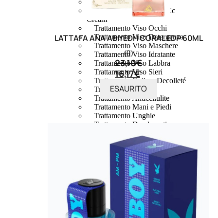
Trattamento Viso 24 Ore
Trattamento Viso Bb E Cc
Cream
Trattamento Viso Occhi
LATTAFA ANA ABIYEDH CORAL EDP 60ML
Trattamento Viso Detergenza
Trattamento Viso Maschere
(0)
Trattamento Viso Idratante
23,10
€
Trattamento Viso Labbra
16,17
€
Trattamento Viso Sieri
Trattamento Collo e Decolleté
ESAURITO
Trattamento Corpo
Trattamento Anticellulite
Trattamento Mani e Piedi
Trattamento Unghie
Trattamento Deodoranti
Cofanetti Trattamento Viso
Cofanetti Trattamento Corpo
Viso