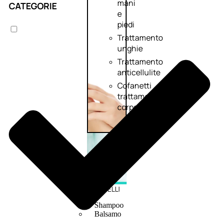
mani
CATEGORIE
e
piedi
Trattamento
unghie
Trattamento
anticellulite
Cofanetti
trattamento
corpo
CAPELLI
Shampoo
Balsamo