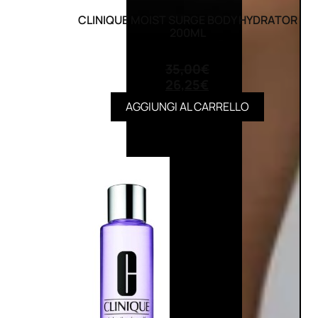
CLINIQUE MOIST SURGE BODY HYDRATOR
200ML
(0)
35,00
€
26,25
€
AGGIUNGI AL CARRELLO