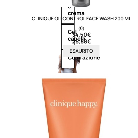
e
crema
CLINIQUE OIL CONTROL FACE WASH 200 ML
(0)
Gel
34,50
€
capelli
25,88
€
ESAURITO
Colorazione
SOLARI
Protezione Solare
Protezione Solare Capelli
Abbronzanti
Autoabbronzanti
Fondotinta Solare
Doposole
Docce Doposole