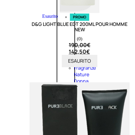
Esaurito
PROMO
D&G LIGHT BLUE EDT 200ML POUR HOMME
NEW
(0)
190,00
€
142,50
€
ESAURITO
Fragranze
Nature
Donna
L’OCCITANE
EDT
VERBENA
E
Valutato
0
su
5