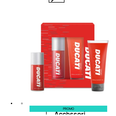
ACCESSORI
Pennelli Viso
Pennelli Occhi
Pennelli Labbra
Accessori Make Up
Accessori Occhi
Ciglia Finte
Pinzette
Temperamatite
Kit Pennelli
PROMO
Accessori