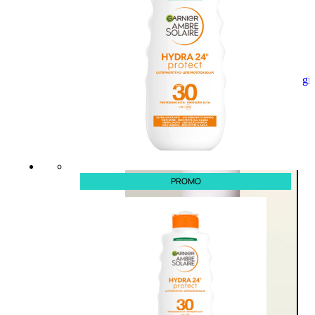
Aggiungi
al
carrello
PROMO