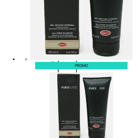
(0)
58,00
€
43,50
€
ESAURITO
Aggiungi
PROMO
al
carrello
PROMO
Fragranze
Nature
Donna
L’OCCITANE
EDT