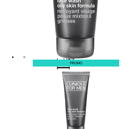
Maschere
Lozioni
Fiale
PROMO
Sieri
e
cristalli
Spray
Cera