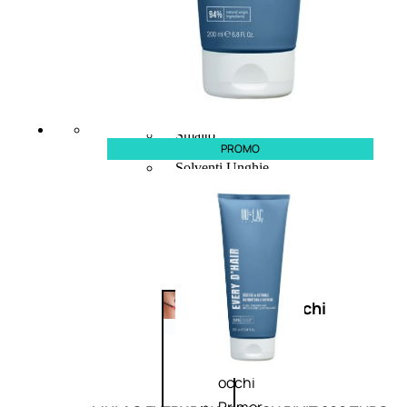
Bb E Cc Cream
Matita Occhi
Matita Sopracciglia
Mascara
Eyeliner
Rossetto
Matita Labbra
Gloss
Smalto
PROMO
Smalto Effetti Speciali
Solventi Unghie
Occhi
Palette
occhi