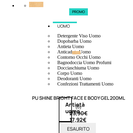
PROMO
UOMO
Detergente Viso Uomo
Dopobarba Uomo
Antieta Uomo
Anticaduta Uomo
Contorno Occhi Uomo
Bagnodoccia Uomo Profumi
Docciaschiuma Uomo
Corpo Uomo
Deodoranti Uomo
Confezioni Trattamenti Uomo
PU SHINE BRIGHT FACE E BODY GEL 200ML
Antietà
(0)
uomo
23,90
€
17,92
€
ESAURITO
Detergente