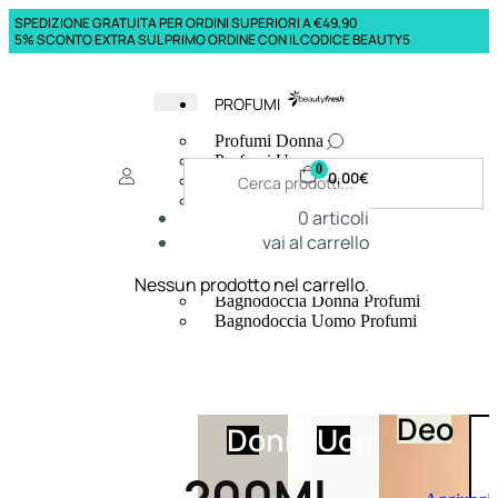
SPEDIZIONE GRATUITA PER ORDINI SUPERIORI A €49,90
5% SCONTO EXTRA SUL PRIMO ORDINE CON IL CODICE BEAUTY5
PROFUMI
Profumi Donna
Profumi Uomo
0
0,00
€
Deodoranti Donna
Deodoranti Uomo
0
articoli
Corpo Donna
vai al carrello
Corpo Uomo
Profumi Capelli
Creme Mani
Nessun prodotto nel carrello.
Bagnodoccia Donna Profumi
Bagnodoccia Uomo Profumi
Deo
Donna
Uomo
200Ml