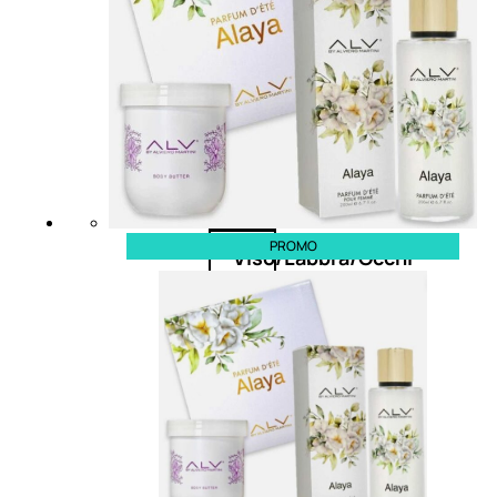
Deodoranti
Profumi
nature
PROMO
Viso/Labbra/Occhi
Corpo
Mani
Bagno