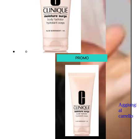
PROMO
Aggiungi
al
carrello