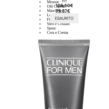
(0)
Mousse
106,50
€
Olii Capelli
79,87
€
Maschere
Lozioni
ESAURITO
Fiale
Sieri e Cristalli
Spray
Cera e Crema
Gel Capelli
Colorazione
Shampoo
Balsamo
Mousse
Olii
capelli