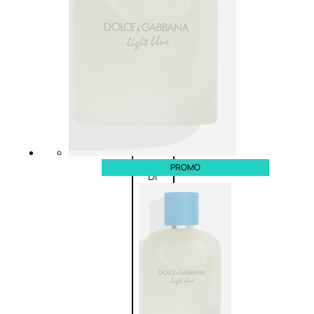
Fragranze
Nature
Donna
L’OCCITANE
EDT
FIORI
PROMO
DI
Valutato
0
su
5
(0)
58,00
€
43,50
€
ESAURITO