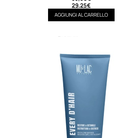
29,25
€
AGGIUNGI AL CARRELLO
MAKE UP
Base/ Primer Occhi
Base/ Primer Viso
Palette E Cofanetti Occhi
Palette E Cofanetti Viso
Palette E Cofanetti Labbra
Fondotinta
Cipria
Fard/Blush
Terre Abbronzanti
Illuminante Viso