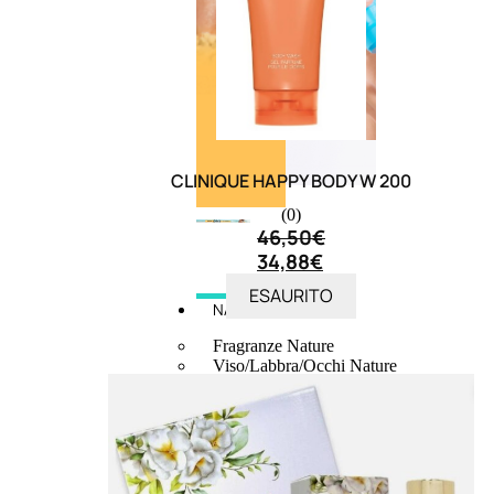
CLINIQUE HAPPY BODY W 200
(0)
46,50
€
34,88
€
ESAURITO
NATURALI
Fragranze Nature
Viso/Labbra/Occhi Nature
Corpo
Mani
Maschera Nature
Trattamenti Viso
Detergenza
Bagno Nature