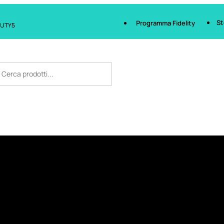
St
Programma Fidelity
AUTY5