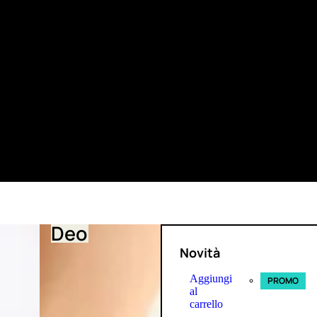
Deo
Novità
Aggiungi
PROMO
al
carrello