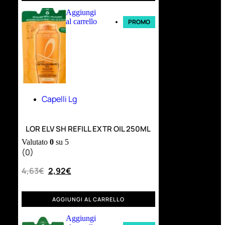
Aggiungi
al carrello
PROMO
Capelli Lg
LOR ELV SH REFILL EXTR OIL 250ML
Valutato
0
su 5
(0)
4,63
€
2,92
€
AGGIUNGI AL CARRELLO
Aggiungi