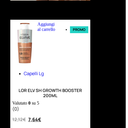
Ultimi arrivi
Aggiungi
al carrello
PROMO
Capelli Lg
LOR ELV SH GROWTH BOOSTER
200ML
Valutato
0
su 5
(0)
12,12
€
7,64
€