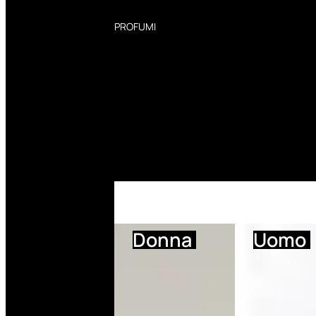
PROFUMI
Profumi Donna
Profumi Uomo
Deodoranti Donna
Deodoranti Uomo
Corpo Donna
Corpo Uomo
Profumi Capelli
Creme Mani
Bagnodoccia Donna Profumi
Bagnodoccia Uomo Profumi
Donna
Uomo