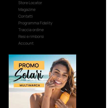
Store Locator
Magazine
Contatti
Programma Fidelity
Traccia ordine
Resi e rimborsi
Account