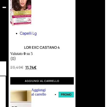
Capelli Lg
LOR EXC CASTANO 4
Valutato
0
su 5
(0)
23,49
€
11,74
€
AGGIUNGI AL CARRELLO
Aggiungi
al carrello
PROMO