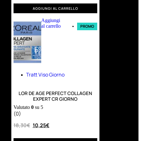
AGGIUNGI AL CARRELLO
Aggiungi
al carrello
PROMO
Tratt Viso Giorno
LOR DE AGE PERFECT COLLAGEN
EXPERT CR GIORNO
Valutato
0
su 5
(0)
18,30
€
10,25
€