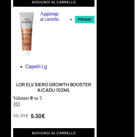
AGGIUNGI AL CARRELLO
Aggiungi
al carrello
PROMO
Capelli Lg
LOR ELV SIERO GROWTH BOOSTER
A/CADU 102ML
Valutato
0
su 5
(0)
10,31
€
6,50
€
AGGIUNGI AL CARRELLO