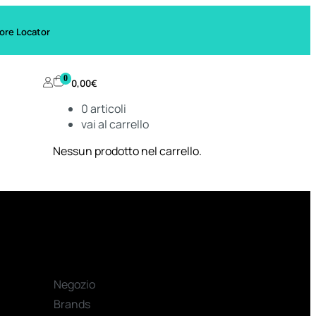
ore Locator
0
0,00
€
0
articoli
vai al carrello
Nessun prodotto nel carrello.
Negozio
Brands