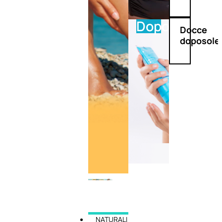
Doposole
Docce
doposole
NATURALI