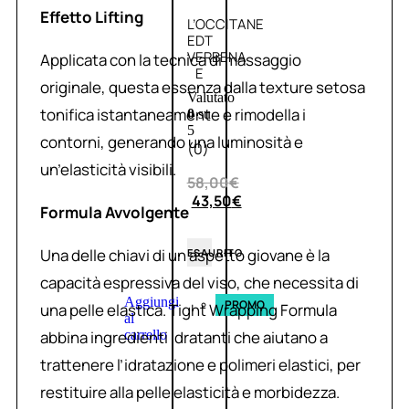
Effetto Lifting
L’OCCITANE
EDT
VERBENA
Applicata con la tecnica di massaggio
E
originale, questa essenza dalla texture setosa
Valutato
tonifica istantaneamente e rimodella i
0
su
5
contorni, generando una luminosità e
(0)
un’elasticità visibili.
58,00
€
43,50
€
Formula Avvolgente
Una delle chiavi di un aspetto giovane è la
ESAURITO
capacità espressiva del viso, che necessita di
Aggiungi
PROMO
una pelle elastica. Tight Wrapping Formula
al
abbina ingredienti idratanti che aiutano a
carrello
trattenere l’idratazione e polimeri elastici, per
restituire alla pelle elasticità e morbidezza.