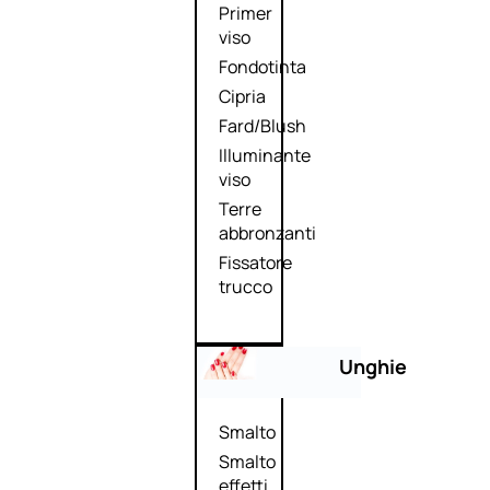
Primer
viso
Fondotinta
Cipria
Fard/Blush
Illuminante
viso
Terre
abbronzanti
Fissatore
trucco
Unghie
Smalto
Smalto
effetti