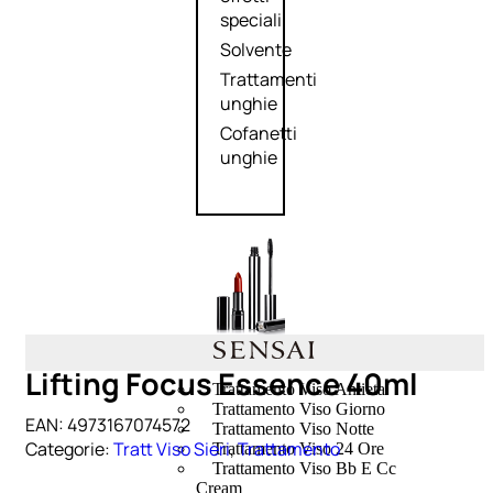
speciali
Solvente
Trattamenti
unghie
Cofanetti
unghie
TRATTAMENTI
Lifting Focus Essence 40ml
Trattamento Viso Antieta
Trattamento Viso Giorno
EAN:
4973167074572
Trattamento Viso Notte
Categorie:
Tratt Viso Sieri
,
Trattamento
Trattamento Viso 24 Ore
Trattamento Viso Bb E Cc
Cream