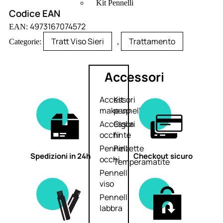
Kit Pennelli
Codice EAN
4973167074572
EAN:
Tratt Viso Sieri
Trattamento
Categorie:
,
Accessori
Accessori
Kit
make up
pennelli
Accessori
Ciglia
occhi
finte
Pennelli
Pinzette
Spedizioni in 24h
Checkout sicuro
occhi
Temperamatite
Pennelli
viso
Pennelli
labbra