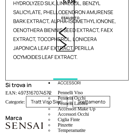
6,83
€
HYDROLYZED SILK, LINALOOL, BENZYL
SALICYLATE, PHELLODENDRON AMURENSE
ESAURITO
BARK EXTRACT, ALPHA‑ISOMETHYL IONONE,
OENOTHERA BIENNIS SEED EXTRACT, FAEX
EXTRACT, TOCOPHEROL, LONICERA
JAPONICA LEAF EXTRACT, PERILLA
OCYMOIDES LEAF EXTRACT.
ACCESSORI
Si trova in
4973167074572
Pennelli Viso
EAN:
Pennelli Occhi
Tratt Viso Sieri
Trattamento
Categorie:
,
Pennelli Labbra
Accessori Make Up
Accessori Occhi
Marca
Ciglia Finte
Pinzette
Temperamatite