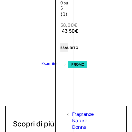
0
su
5
(0)
58,00
€
43,50
€
ESAURITO
Esaurito
PROMO
Fragranze
Nature
Scopri di più
Donna