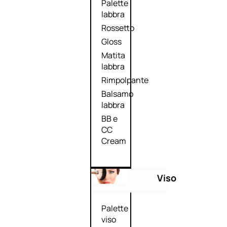
Palette
labbra
Rossetto
Gloss
Matita
labbra
Rimpolpante
Balsamo
labbra
BB e
CC
Cream
Viso
Palette
viso