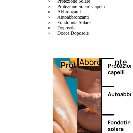
Protezione Solare
Protezione Solare Capelli
Abbronzanti
Autoabbronzanti
Fondotinta Solare
Doposole
Docce Doposole
Abbronzante
Protezione
Protezio
capelli
Autoabbr
Fondotin
solare