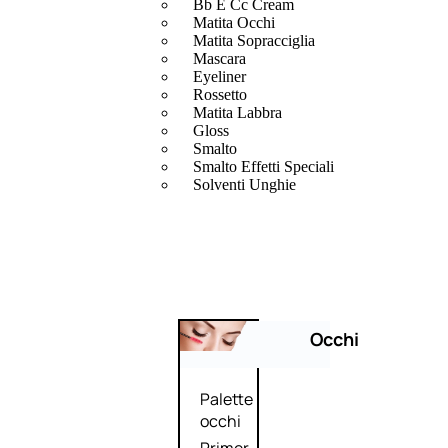
Bb E Cc Cream
Matita Occhi
Matita Sopracciglia
Mascara
Eyeliner
Rossetto
Matita Labbra
Gloss
Smalto
Smalto Effetti Speciali
Solventi Unghie
Occhi
Palette
occhi