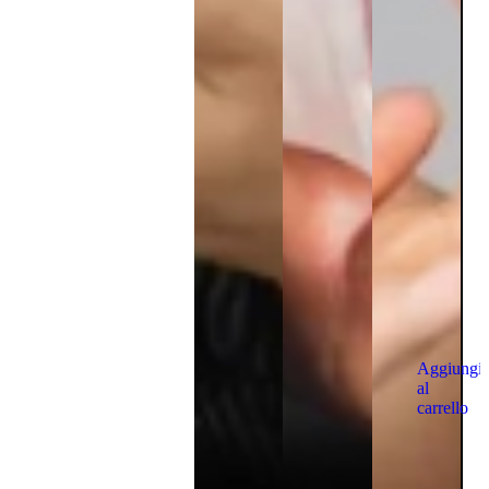
Aggiungi
al
carrello