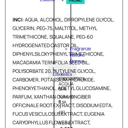
PROMO
INCI
: AQUA, ALCOHOL, DIPROPYLENE GLYCOL,
GLYCERIN, PEG‑75, MALTITOL, METHYL
TRIMETHICONE, SQUALANE, PEG‑60
HYDROGENATED CASTOR OIL,
Fragranze
DIPHENYLSILOXY PHENYL TRIMETHICONE,
Nature
Donna
MACADAMIA TERNIFOLIA SEED OIL,
L
POLYSORBATE 20, BUTYLENE GLYCOL,
L’
Erboristica
ERBORISTICA
CARBOMER, POTASSIUM HYDROXIDE,
ACQUA
PHENOXYETHANOL, ACETYL GLUCOSAMINE,
SPR
PARFUM, XANTHAN GUM, ZINGIBER
Valutato
0
su
OFFICINALE ROOT EXTRACT, DISODIUM EDTA,
5
(0)
FUCUS VESICULOSUS EXTRACT, EUGENIA
CARYOPHYLLUS FLOWER EXTRACT,
9,10
€