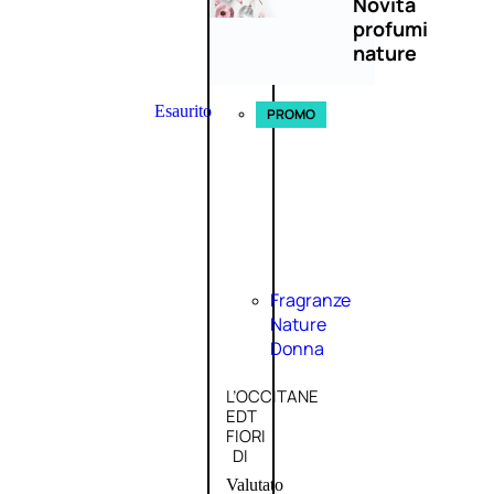
Novità
profumi
nature
Esaurito
PROMO
Fragranze
Nature
Donna
L’OCCITANE
EDT
FIORI
DI
Valutato