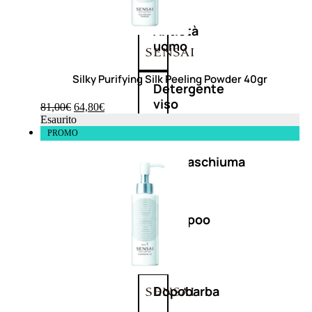
Antietà
uomo
Silky Purifying Silk Peeling Powder 40gr
Detergente
viso
81,00
€
64,80
€
uomo
Esaurito
PROMO
Docciaschiuma
uomo
Shampoo
uomo
Dopobarba