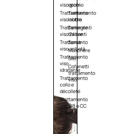
viso giorno
occhi
Trattamento
Trattamento
viso notte
labbra
Trattamento
Detergenti
viso 24 ore
trattanti
Trattamento
Scrub
viso antietà
Maschere
Trattamento
Sieri
viso
Cofanetti
idratante
trattamento
Trattamento
viso
collo e
décolleté
Trattamento
viso BB e CC
cream