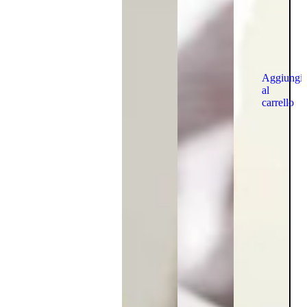
Aggiungi
al
carrello