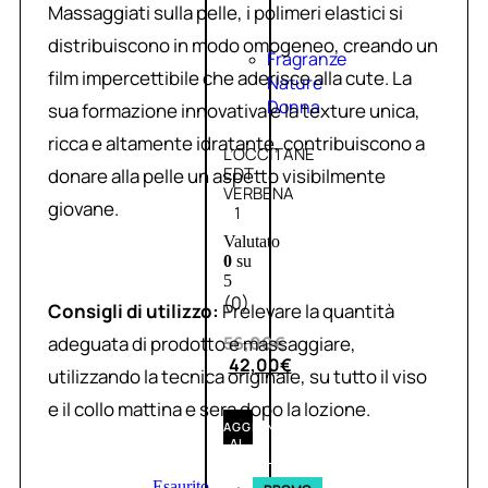
Massaggiati sulla pelle, i polimeri elastici si
distribuiscono in modo omogeneo, creando un
Fragranze
film impercettibile che aderisce alla cute. La
Nature
Donna
sua formazione innovativa e la texture unica,
ricca e altamente idratante, contribuiscono a
L’OCCITANE
EDT
donare alla pelle un aspetto visibilmente
VERBENA
giovane.
1
Valutato
0
su
5
(0)
Consigli di utilizzo:
Prelevare la quantità
adeguata di prodotto e massaggiare,
56,00
€
42,00
€
utilizzando la tecnica originale, su tutto il viso
e il collo mattina e sera dopo la lozione.
AGGIUNGI
AL
CARRELLO
Esaurito