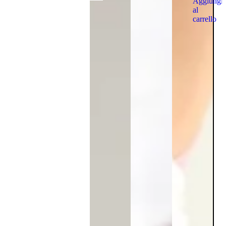
Aggiungi
al
carrello