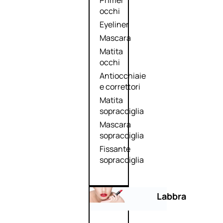
Primer
occhi
Eyeliner
Mascara
Matita
occhi
Antiocchiaie
e correttori
Matita
sopracciglia
Mascara
sopracciglia
Fissante
sopracciglia
Labbra