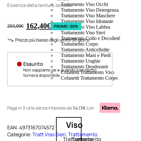
Trattamento Viso Occhi
Essenza dalla texture setosa.
Trattamento Viso Detergenza
Trattamento Viso Maschere
Trattamento Viso Idratante
162,40
€
203,00
€
PROMO -20%
Trattamento Viso Labbra
Trattamento Viso Sieri
Trattamento Collo e Decolleté
Prezzo più basso degli ultimi 30 giorni:
Trattamento Corpo
Trattamento Anticellulite
Trattamento Mani e Piedi
Trattamento Unghie
Esaurito
Trattamento Deodoranti
Non sappiamo se e quando il prodotto
Cofanetti Trattamento Viso
tornerà disponibile
Cofanetti Trattamento Corpo
Paga in 3 rate senza interessi
da
54,13€
con
Viso
EAN:
4973167074572
Categorie:
Tratt Viso Sieri
,
Trattamento
Trattamento
Trattamento