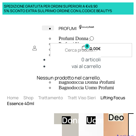
SPEDIZIONE GRATUITA PER ORDINI SUPERIORI A €49,90
5% SCONTO EXTRA SUL PRIMO ORDINE CON IL CODICE BEAUTY5
PROFUMI
Profumi Donna
Profumi Uomo
0
0,00
€
Deodoranti Donna
Deodoranti Uomo
0
articoli
Corpo Donna
vai al carrello
Corpo Uomo
Profumi Capelli
Creme Mani
Nessun prodotto nel carrello.
Bagnodoccia Donna Profumi
Bagnodoccia Uomo Profumi
Home
Shop
Trattamento
Tratt Viso Sieri
Lifting Focus
Essence 40ml
Deo
Donna
Uomo