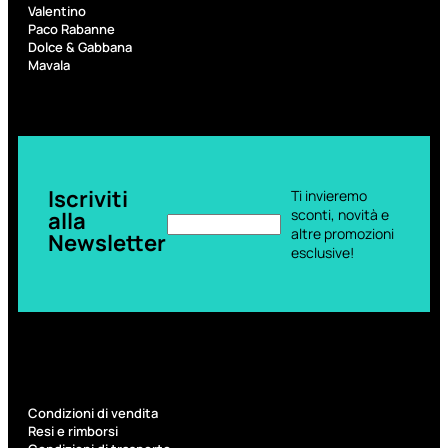
6,83
€
Valentino
Paco Rabanne
Dolce & Gabbana
ESAURITO
Mavala
Iscriviti
Ti invieremo
sconti, novità e
alla
altre promozioni
Newsletter
esclusive!
ACCESSORI
Pennelli Viso
Pennelli Occhi
Pennelli Labbra
Accessori Make Up
Accessori Occhi
Ciglia Finte
Condizioni di vendita
Pinzette
Resi e rimborsi
Temperamatite