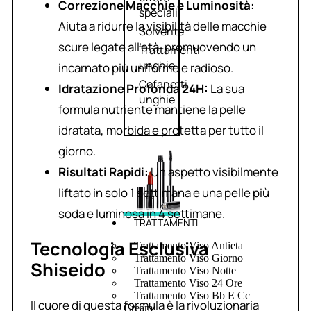
Correzione Macchie e Luminosità:
speciali
Aiuta a ridurre la visibilità delle macchie
Solvente
scure legate all’età, promuovendo un
Trattamenti
unghie
incarnato più uniforme e radioso.
Cofanetti
Idratazione Profonda 24H:
La sua
unghie
formula nutriente mantiene la pelle
idratata, morbida e protetta per tutto il
giorno.
Risultati Rapidi:
Un aspetto visibilmente
liftato in solo 1 settimana e una pelle più
soda e luminosa in 4 settimane.
TRATTAMENTI
Tecnologia Esclusiva
Trattamento Viso Antieta
Trattamento Viso Giorno
Shiseido
Trattamento Viso Notte
Trattamento Viso 24 Ore
Trattamento Viso Bb E Cc
Il cuore di questa formula è la rivoluzionaria
Cream