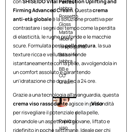
con
SHISEIDO Vital Perfection Uplifting and
Palette
labbra
Firming Advanced Cream
. Questa
crema
Rossetto
anti-età globale
è la soluzione proattiva per
Gloss
contrastare i segni del tempo come la perdita
Matita
di elasticità, le rughe profonde e le macchie
labbra
scure. Formulata per la
pelle matura
, la sua
Rimpolpante
texture ricca e vellutata si fonde
Balsamo
labbra
istantaneamente con la pelle, avvolgendola in
BB e
un comfort assoluto e garantendo
CC
un’idratazione che dura fino a 24 ore.
Cream
Grazie a una tecnologia all’avanguardia, questa
Viso
crema viso rassodante
agisce in profondità
per risvegliare il potenziale della pelle,
donandole un aspetto più giovane, liftato e
Palette
viso
ridefinito in poche settimane. Ideale per chi