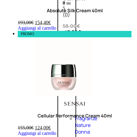
0
su
5
Absolute Silk Cream 40ml
(0)
193,00
€
154,40
€
58,00
€
Aggiungi al carrello
43,50
€
PROMO
ESAURITO
Esaurito
PROMO
Cellular Performance Cream 40ml
Fragranze
Nature
155,00
€
124,00
€
Donna
Aggiungi al carrello