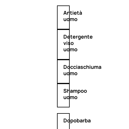
Antietà
uomo
Detergente
viso
uomo
Docciaschiuma
uomo
Shampoo
uomo
Dopobarba