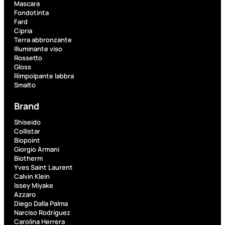
PROMO
Mascara
Fondotinta
Fard
Cipria
Terra abbronzante
Illuminante viso
Rossetto
Gloss
Rimpolpante labbra
Fragranze
Smalto
Nature
Brand
Donna
L
Shiseido
L’
Erboristica
Collistar
ERBORISTICA
Biopoint
ACQUA
Giorgio Armani
SPR
Biotherm
Yves Saint Laurent
Valutato
Calvin Klein
0
su
Issey Miyake
5
Azzaro
(0)
Diego Dalla Palma
Narciso Rodriguez
9,10
€
Carolina Herrera