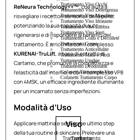
Trattamento Viso Occhi
ReNeura Technology++™
, che aiuta a
Trattamento Viso Detergenza
risvegliare i recettori sensoriali della pelle,
Trattamento Viso Maschere
Trattamento Viso Idratante
potenziando la sua capacità di auto-
Trattamento Viso Labbra
Trattamento Viso Sieri
rigenerarsi e di rispondere ai benefici del
Trattamento Collo e Decolleté
trattamento. È arricchita con il complesso
Trattamento Corpo
Trattamento Anticellulite
KURENAI-TruLift
, a base di estratto di
Trattamento Mani e Piedi
Trattamento Unghie
Cartamo, che promuove la compattezza e
Trattamento Deodoranti
l’elasticità dall’interno, e con il complesso VP8
Cofanetti Trattamento Viso
Cofanetti Trattamento Corpo
con 4MSK, un efficace ingrediente illuminante
per un incarnato senza imperfezioni.
Modalità d’Uso
Viso
Applicare mattina e sera come ultimo step
della tua routine di skincare. Prelevare una
Trattamento
Trattamento