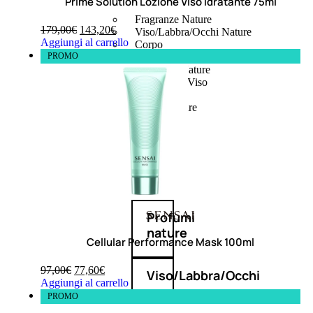
Prime Solution Lozione Viso Idratante 75ml
Fragranze Nature
179,00
€
143,20
€
Viso/Labbra/Occhi Nature
Aggiungi al carrello
Corpo
PROMO
Mani
Maschera Nature
Trattamenti Viso
Detergenza
Bagno Nature
Deodoranti
Profumi
nature
Cellular Performance Mask 100ml
97,00
€
77,60
€
Viso/Labbra/Occhi
Aggiungi al carrello
PROMO