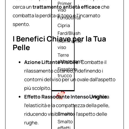
Primer
cerca un
trattamento antietà efficace
che
viso
combatta la perdita di tono e l’incarnato
Fondotinta
spento.
Cipria
Fard/Blush
I Benefici Chiave per la Tua
Illuminante
Pelle
viso
Terre
abbronzanti
Azione Liftante Visibile:
Combatte il
Fissatore
rilassamento cutaneo, ridefinendo i
trucco
contorni del viso per un ovale dall’aspetto
più scolpito.
Unghie
Effetto Rassodante Intenso:
Migliora
l’elasticità e la compattezza della pelle,
riducendo visibilmente l’aspetto delle
Smalto
Smalto
rughe.
effetti