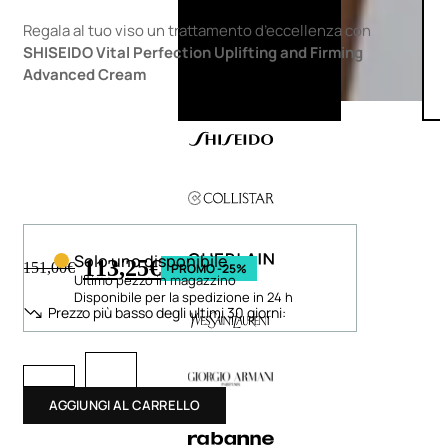
Regala al tuo viso un trattamento d’eccellenza con
SHISEIDO Vital Perfection Uplifting and Firming
Advanced Cream
Solo uno disponibile
113,25
€
151,00
€
PROMO -25%
Ultimo pezzo in magazzino
Disponibile per la spedizione in 24 h
Prezzo più basso degli ultimi 30 giorni:
AGGIUNGI AL CARRELLO