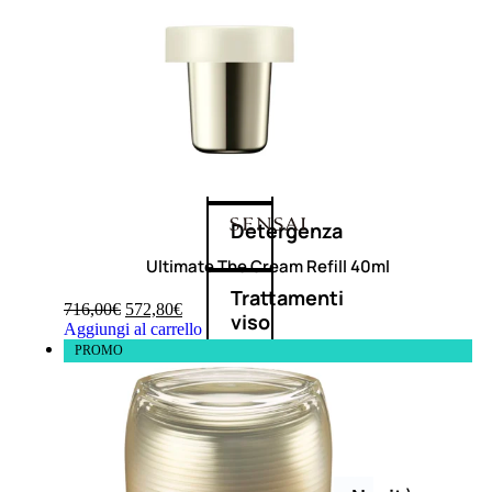
Corpo
Mani
Bagno
Detergenza
Ultimate The Cream Refill 40ml
Trattamenti
716,00
€
572,80
€
viso
Aggiungi al carrello
PROMO
Maschere
nature