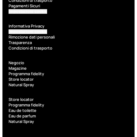
Condizioni di trasporto
Kit Pennelli
Pagamenti Sicuri
Impostazioni cookie
Informativa Privacy
Impostazioni cookie
Rimozione dati personali
Trasparenza
Accessori
Condizioni di trasporto
Accessori
Kit
Negozio
make up
pennelli
Magazine
Programma fidelity
Accessori
Ciglia
Store locator
occhi
finte
Natural Spray
Pennelli
Pinzette
occhi
Temperamatite
Store locator
Programma fidelity
Pennelli
Eau de toilette
viso
Eau de parfum
Pennelli
Natural Spray
labbra