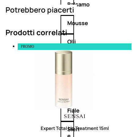
Balsamo
Potrebbero piacerti
Mousse
Prodotti correlati
Olii
PROMO
capelli
Maschere
Lozioni
Fiale
Expert Total Lip Treatment 15ml
Sieri
e