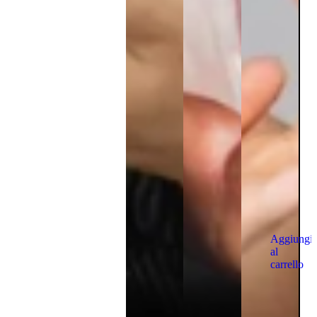
Aggiungi
al
carrello