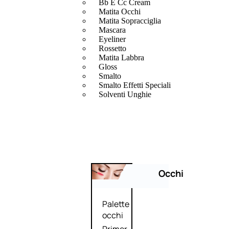
Bb E Cc Cream
Matita Occhi
Matita Sopracciglia
Mascara
Eyeliner
Rossetto
Matita Labbra
Gloss
Smalto
Smalto Effetti Speciali
Solventi Unghie
Occhi
Palette
occhi