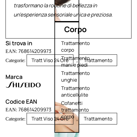
trasformano la routine di bellezza in
un’esperienza sensoriale unica e preziosa.
Corpo
Si trova in
Trattamento
corpo
768614209973
EAN:
Trattamento
Tratt Viso 24 Ore
Trattamento
Categorie:
,
mani e piedi
Trattamento
Marca
unghie
Trattamento
anticellulite
Codice EAN
Cofanetti
768614209973
trattamento
EAN:
corpo
Tratt Viso 24 Ore
Trattamento
Categorie:
,