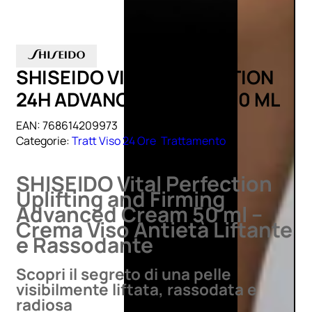
SHISEIDO VITAL PERFECTION
24H ADVANCED CREAM 50 ML
EAN:
768614209973
Categorie:
Tratt Viso 24 Ore
,
Trattamento
SHISEIDO Vital Perfection
Uplifting and Firming
Advanced Cream 50 ml –
Crema Viso Antietà Liftante
e Rassodante
Scopri il segreto di una pelle
visibilmente liftata, rassodata e
radiosa