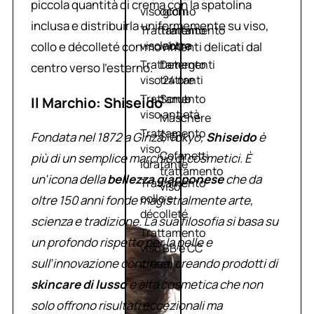
piccola quantità di crema con la spatolina
viso giorno
occhi
inclusa e distribuirla uniformemente su viso,
Trattamento
Trattamento
viso notte
labbra
collo e décolleté con movimenti delicati dal
Trattamento
Detergenti
centro verso l’esterno.
viso 24 ore
trattanti
Trattamento
Scrub
Il Marchio: Shiseido
viso antietà
Maschere
Trattamento
Fondata nel 1872 a Ginza, Tokyo,
Shiseido
è
Sieri
viso
Cofanetti
più di un semplice marchio di cosmetici. È
idratante
trattamento
un’icona della
bellezza giapponese
che da
Trattamento
viso
collo e
oltre 150 anni fonde magistralmente arte,
décolleté
scienza e tradizione. La sua filosofia si basa su
Trattamento
un profondo rispetto per la pelle e
viso BB e CC
sull’innovazione continua, creando prodotti di
cream
skincare di lusso
e alta cosmetica che non
solo offrono risultati eccezionali ma