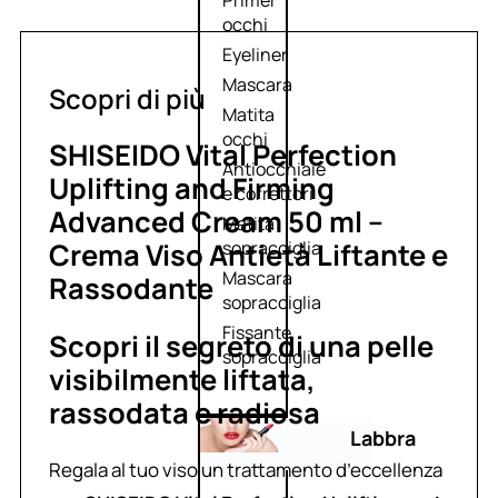
Primer
occhi
Eyeliner
Mascara
Scopri di più
Matita
occhi
SHISEIDO Vital Perfection
Antiocchiaie
Uplifting and Firming
e correttori
Advanced Cream 50 ml –
Matita
Crema Viso Antietà Liftante e
sopracciglia
Mascara
Rassodante
sopracciglia
Fissante
Scopri il segreto di una pelle
sopracciglia
visibilmente liftata,
rassodata e radiosa
Labbra
Regala al tuo viso un trattamento d’eccellenza