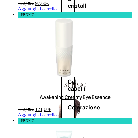
122,00
€
97,60
€
cristalli
Aggiungi al carrello
PROMO
Spray
Cera
e
crema
Gel
capelli
Awakening Creamy Eye Essence
Colorazione
152,00
€
121,60
€
Aggiungi al carrello
PROMO
SOLARI