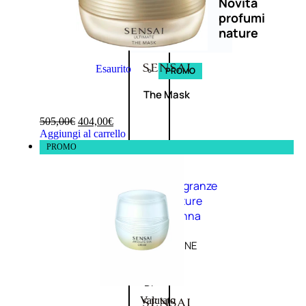
Novità
profumi
nature
Esaurito
PROMO
The Mask
505,00
€
404,00
€
Aggiungi al carrello
PROMO
Fragranze
Nature
Donna
L’OCCITANE
EDT
FIORI
DI
Valutato