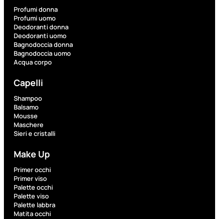
Profumi donna
Profumi uomo
Fragranze
Deodoranti donna
Deodoranti uomo
Nature
Bagnodoccia donna
Donna
Bagnodoccia uomo
Acqua corpo
L’OCCITANE
EDT
Capelli
VERBENA
1
Shampoo
Balsamo
Valutato
Mousse
0
su
Maschere
5
Sieri e cristalli
(0)
Make Up
56,00
€
42,00
€
Primer occhi
Primer viso
Palette occhi
AGGIUNGI
Palette viso
AL
Palette labbra
CARRELLO
Matita occhi
Esaurito