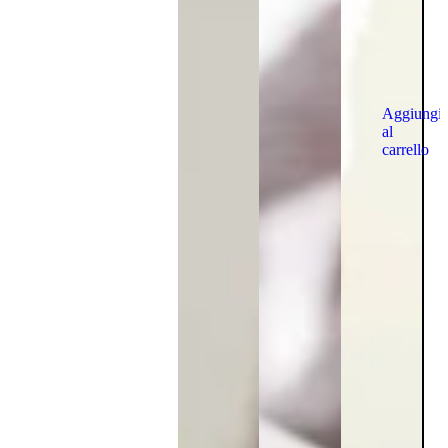
Aggiungi
al
carrello