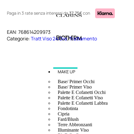
Paga in 3 rate senza interessi
da
37,75€
con
EAN:
768614209973
Categorie:
Tratt Viso 24 Ore
,
Trattamento
MAKE UP
Base/ Primer Occhi
Base/ Primer Viso
Palette E Cofanetti Occhi
Palette E Cofanetti Viso
Palette E Cofanetti Labbra
Fondotinta
Cipria
Fard/Blush
Terre Abbronzanti
Illuminante Viso