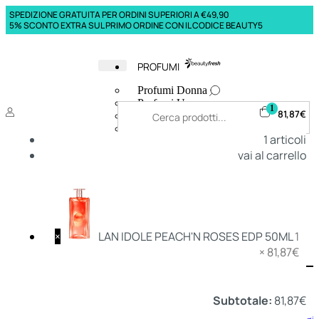
SPEDIZIONE GRATUITA PER ORDINI SUPERIORI A €49,90
5% SCONTO EXTRA SUL PRIMO ORDINE CON IL CODICE BEAUTY5
PROFUMI
Profumi Donna
Profumi Uomo
1
81,87
€
Deodoranti Donna
Deodoranti Uomo
1
articoli
Corpo Donna
vai al carrello
Corpo Uomo
Profumi Capelli
Creme Mani
Bagnodoccia Donna Profumi
Bagnodoccia Uomo Profumi
×
LAN IDOLE PEACH'N ROSES EDP 50ML
1
×
81,87
€
Deo
Donna
Uomo
Subtotale:
81,87
€